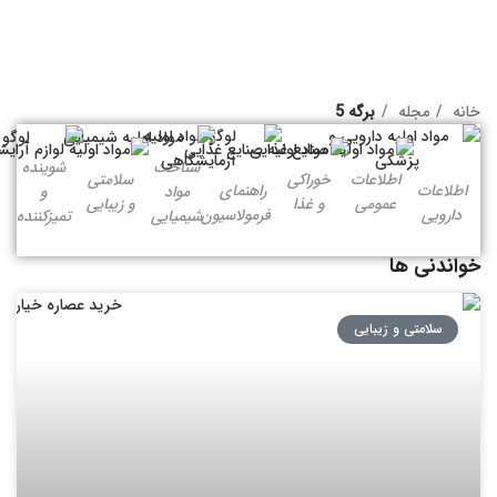
خانه
مجله
برگه 5
شناخت
شوینده
اطلاعات
خوراکی
سلامتی
اطلاعات
راهنمای
مواد
و
عمومی
و غذا
و زیبایی
دارویی
فرمولاسیون
شیمیایی
تمیزکننده
خواندنی ها
سلامتی و زیبایی