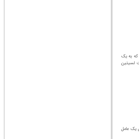
2 است. همچنین، یک گروه استر فسفات در موقعیت 3 وجود دارد که به یک
ت لسیتین
ن یک عامل