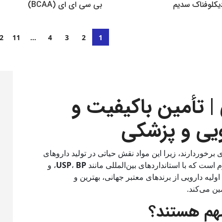
دیکلوفناک سدیم
بی سی ای ای (BCAA)
810,000
تومان
دن به سبد خرید
افزودن به سبد خرید
2
11
…
4
3
2
1
 | تأمین باکیفیت و
رویی و پزشکی
برخوردارند، زیرا این مواد نقش حیاتی در تولید داروهای
 است که با استانداردهای بین‌المللی مانند
BP
،
USP
، و
 اولیه دارویی از برندهای معتبر جهانی، بهترین و
مین می‌کند.
 مهم هستند؟