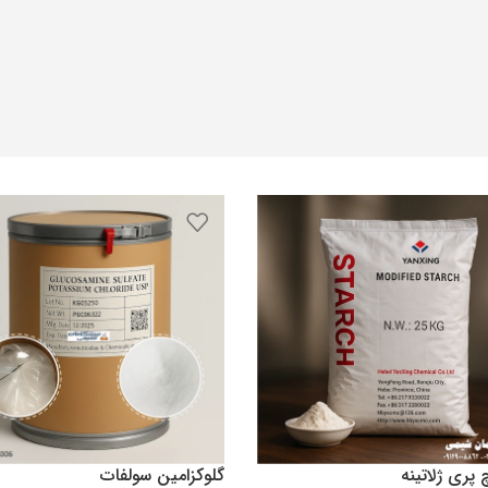
 پری ژلاتینه
گلوکزامین سولفات