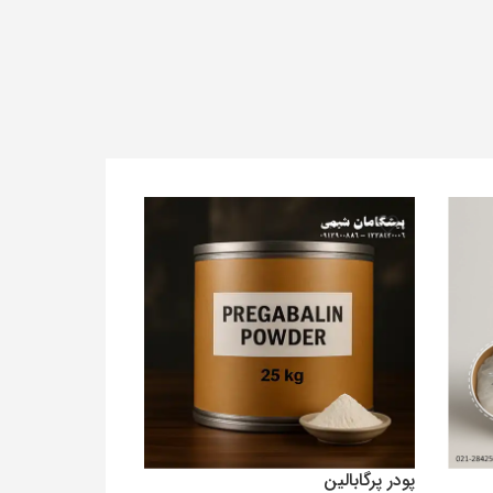
پودر پرگابالین