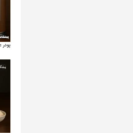
پودر 
8,100,000
افزو