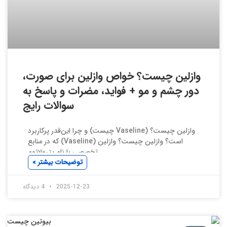
وازلین چیست؟ خواص وازلین برای صورت،
دور چشم و مو + فواید، مضرات و پاسخ به
سوالات رایج
وازلین چیست؟ (Vaseline چیست) و چرا این‌قدر پرکاربرد
است؟ وازلین چیست؟ وازلین (Vaseline) که در منابع
تخصصی با نام پترولاتوم
توضیحات بیشتر »
2025-12-23
4 دیدگاه