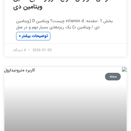
ویتامین دی
بخش 1 -مقدمه: vitamin d چیست؟ ویتامین D (ویتامین
دی / ویتامین د) یک ریزمغذی بسیار مهم و در عمل
توضیحات بیشتر »
2026-01-05
4 دیدگاه
مجله