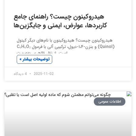
هیدروکینون چیست؟ راهنمای جامع
کاربردها، عوارض، ایمنی و جایگزین‌ها
هیدروکینون چیست؟ هیدروکینون با نام‌های دیگر کینول
(Quinol) و بنزن-۱،۴-دیول، ترکیبی آلی با فرمول C₆H₆O₂
است. از نظر ظاهری به‌صورت
توضیحات بیشتر »
2025-11-02
4 دیدگاه
اطلاعات عمومی