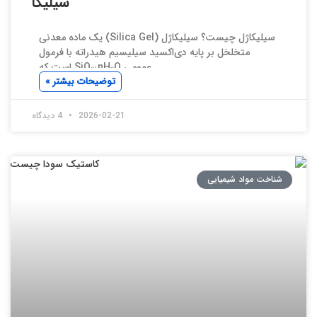
سیلیکا
سیلیکاژل چیست؟ سیلیکاژل (Silica Gel) یک ماده معدنی
متخلخل بر پایه دی‌اکسید سیلیسیم هیدراته با فرمول
عمومی SiO₂·nH₂O است که
توضیحات بیشتر »
2026-02-21
4 دیدگاه
شناخت مواد شیمیایی