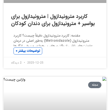
کاربرد مترونیدازول | مترونیدازول برای
بواسیر + مترونیدازول برای دندان کودکان
مقدمه: کاربرد مترونیدازول دقیقاً چیست؟ کاربرد
مترونیدازول (Metronidazole) به‌طور اصلی در درمان
عفونت‌های ناشی از باکتری‌های بی‌هوازی و برخی انگل‌ها
توضیحات بیشتر »
2025-12-25
2 دیدگاه
مجله