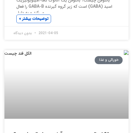
باکلوفن چیست؟ باکلوفن یک آنالوگ گاما-آمینوبوتیریک
اسید (GABA) است که زیر گروه گیرنده GABA-B را فعال
می‌کند و به دلیل
توضیحات بیشتر »
2021-04-05
بدون دیدگاه
خوراکی و غذا