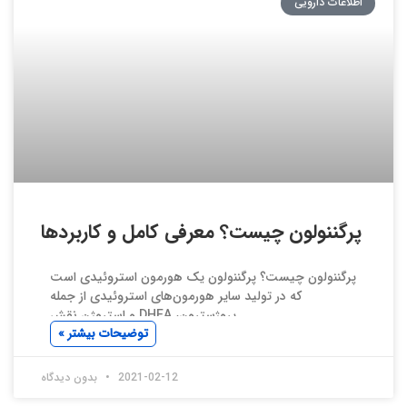
اطلاعات دارویی
پرگننولون چیست؟ معرفی کامل و کاربردها
پرگننولون چیست؟ پرگننولون یک هورمون استروئیدی است
که در تولید سایر هورمون‌های استروئیدی از جمله
پروژسترون، DHEA و استروژن نقش
توضیحات بیشتر »
2021-02-12
بدون دیدگاه