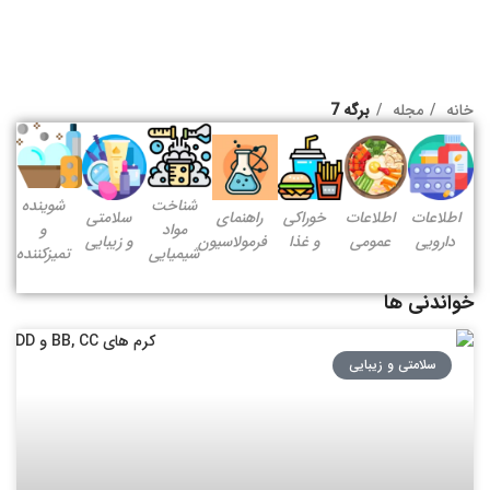
خانه
مجله
برگه 7
شناخت
شوینده
اطلاعات
اطلاعات
خوراکی
راهنمای
سلامتی
مواد
و
دارویی
عمومی
و غذا
فرمولاسیون
و زیبایی
شیمیایی
تمیزکننده
خواندنی ها
سلامتی و زیبایی