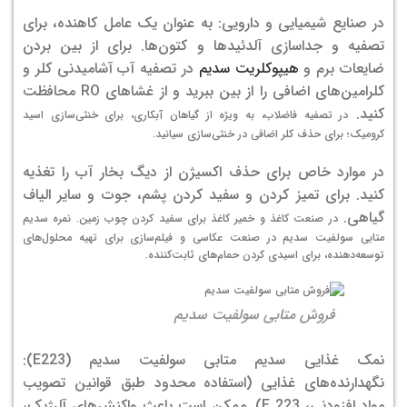
در صنایع شیمیایی و دارویی: به عنوان یک عامل کاهنده، برای
تصفیه و جداسازی آلدئیدها و کتون‌ها. برای از بین بردن
ضایعات برم و
هیپوکلریت سدیم
در تصفیه آب آشامیدنی کلر و
کلرامین‌های اضافی را از بین ببرید و از غشاهای RO محافظت
کنید.
در تصفیه فاضلاب، به ویژه از گیاهان آبکاری، برای خنثی‌سازی اسید
کرومیک؛ برای حذف کلر اضافی در خنثی‌سازی سیانید.
در موارد خاص برای حذف اکسیژن از دیگ بخار آب را تغذیه
کنید. برای تمیز کردن و سفید کردن پشم، جوت و سایر الیاف
گیاهی.
در صنعت کاغذ و خمیر کاغذ برای سفید کردن چوب زمین. نمره سدیم
متابی سولفیت سدیم در صنعت عکاسی و فیلم‌سازی برای تهیه محلول‌های
توسعه‌دهنده، برای اسیدی کردن حمام‌های ثابت‌کننده.
فروش متابی سولفیت سدیم
نمک غذایی سدیم متابی سولفیت سدیم (E223):
نگهدارنده‌های غذایی (استفاده محدود طبق قوانین تصویب
مواد افزودنی، E 223).
ممکن است باعث واکنش‌های آلرژیک،