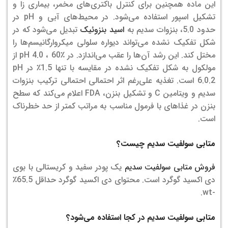
این ماده همچنین برای کنترل باکتری‌های مخمر، بیماری زا و
تشکیل اسپور استفاده می‌شود. در محیط‌های آبی و pH در
حدود 5.0، بنزوات سدیم به
اسید بنزوئیک
تبدیل می‌شود که در
شکل تفکیک نشده می‌تواند دیواره سلولی میکروارگانیسم‌ها را
مختل کند. این رشد آن‌ها را عقب می‌اندازد. در pH 4.0 ، 60٪ از
مولکول به شکل تفکیک نشده در مقایسه با تنها 1.5٪ در pH
6.0.2 است. تغذیه علی‌رغم اثر احتمالی احتمالی ترکیب بنزوات
سدیم و ویتامین C و تشکیل بنزن، FDA اعلام می‌کند که سطح
بنزن در غذاهای با فرمول مناسب به مراتب کمتر از حد خطرناک
است.
متابی سولفیت سدیم چیست؟
فروش متابی سولفیت سدیم
یک پودر سفید و کریستالی با بوی
دی اکسید گوگرد است. محتوای دی اکسید گوگرد حداقل 65.5٪
-wt.
متابی سولفیت سدیم در کجا استفاده می‌شود؟