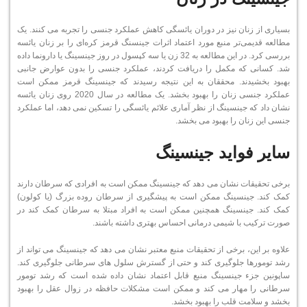
بسیاری از زنان نیز در دوران یائسگی کاهش عملکرد جنسی را تجربه می کنند. یک
مطالعه قدیمی‌تر منبع مورد اعتماد اثرات جینسنگ قرمز کره‌ای را بر زنان یائسه
بررسی کرد. در این مطالعه به 32 زن یا سه کپسول در روز جینسینگ یا دارونما داده
شد. کسانی که مکمل را دریافت کردند، عملکرد جنسی را بدون عوارض جانبی
بهبود بخشیدند. محققان به این نتیجه رسیدند که جینسینگ قرمز ممکن است
عملکرد جنسی زنان را بهبود بخشد. یک مطالعه در سال 2020 روی زنان یائسه
نشان داد که جینسینگ از نظر آماری علائم یائسگی را تسکین نمی دهد، اما عملکرد
جنسی این زنان را بهبود می بخشد.
سایر فواید جینسینگ
برخی تحقیقات نشان می دهد که جینسینگ ممکن است به افرادی که سرطان دارند
کمک کند. جینسینگ ممکن است به پیشگیری از سرطان روده بزرگ (یا کولون)
کمک کند. جینسینگ همچنین ممکن است به افراد مبتلا به سرطان کمک کند در
صورت ترکیب با شیمی درمانی احساس بهتری داشته باشند.
علاوه بر این، برخی از تحقیقات منبع معتبر نشان می دهد که جینسینگ می تواند از
رشد تومورها جلوگیری کند و حتی از گسترش سلول های سرطانی جلوگیری کند.
ساپونین جزء جینسینگ منبع قابل اعتماد نشان داده شده است که رشد تومور
سرطانی را مهار می کند و ممکن است مشکلات حافظه در زوال عقل را بهبود
بخشد و سلامت قلب را بهبود بخشد.