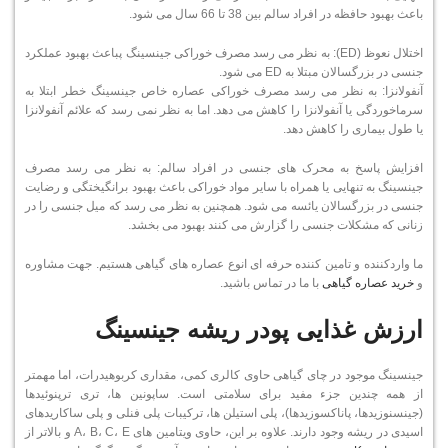
باعث بهبود حافظه در افراد سالم بین 38 تا 66 سال می شود.
اختلال نعوظ (ED): به نظر می رسد مصرف خوراکی جینسینگ پباعث بهبود عملکرد
جنسی در بزرگسالان مبتلا به ED می شود.
آنفولانزا: به نظر می رسد مصرف خوراکی عصاره خاص جینسینگ خطر ابتلا به
سرماخوردگی یا آنفولانزا را کاهش می دهد. اما به نظر نمی رسد که علائم آنفولانزا
یا طول بیماری را کاهش دهد.
افزایش پاسخ به محرک های جنسی در افراد سالم: به نظر می رسد مصرف
جینسینگ به تنهایی یا همراه با سایر مواد خوراکی باعث بهبود برانگیختگی و رضایت
جنسی در بزرگسالان یائسه می شود. همچنین به نظر می رسد که میل جنسی را در
زنانی که مشکلات جنسی را گزارش می کنند بهبود می بخشد.
ما واردکننده و تامین کننده حرفه ای انوع عصاره های گیاهی هستیم. جهت مشاوره
و
خرید عصاره گیاهی
با ما در تماس باشید.
ارزش غذایی پودر ریشه جینسینگ
جینسینگ موجود در چای گیاهی حاوی کالری کمی، مقداری کربوهیدرات، اما مهمتر
از همه چندین جزء مفید برای سلامتی است. ساپونین ها، تری ترپنوئیدها
(جینسنوزیدها، پاناکسوزیدها)، پلی استیلن ها، ترکیبات پلی فنلی و پلی ساکاریدهای
اسیدی در ریشه وجود دارند. علاوه بر این، حاوی ویتامین های A، B، C، E و بالاتر از