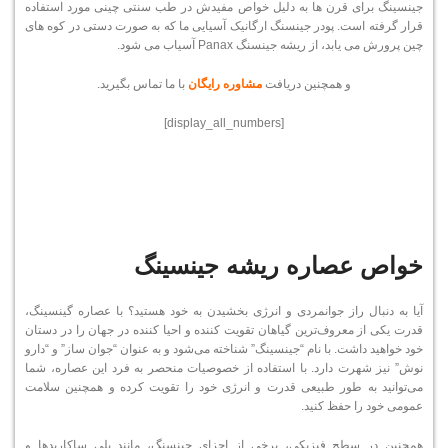
جینسینگ برای قرن ها به دلیل خواص مفیدش در طب سنتی چینی مورد استفاده
قرار گرفته است. پودر جینسنگ ارگانیک آسیایی ما که به صورت دستی در کوه های
چین پرورش می یابد، از ریشه جینسنگ Panax آسیاب می شود.
و همچنین دریافت
مشاوره رایگان
با ما تماس بگیرید.
[display_all_numbers]
خواص عصاره ریشه جینسینگ
آیا به دنبال راز جوانمردی و انرژی بخشیدن به خود هستید؟ با عصاره گینسینگ،
قدرت یکی از معروف‌ترین گیاهان تقویت کننده و احیا کننده در جهان را در دستان
خود خواهید داشت. با نام “جینسینگ” شناخته می‌شود و به عنوان “جوان ساز” و “دارو
نوش” نیز شهرت دارد. با استفاده از خصوصیات منحصر به فرد این عصاره، شما
می‌توانید به طور طبیعی قدرت و انرژی خود را تقویت کرده و همچنین سلامت
عمومی خود را حفظ کنید.
همچنین در سطح فیزیکی، برخی از اجزای جینسنگ، مانند پلی ساکاریدها و