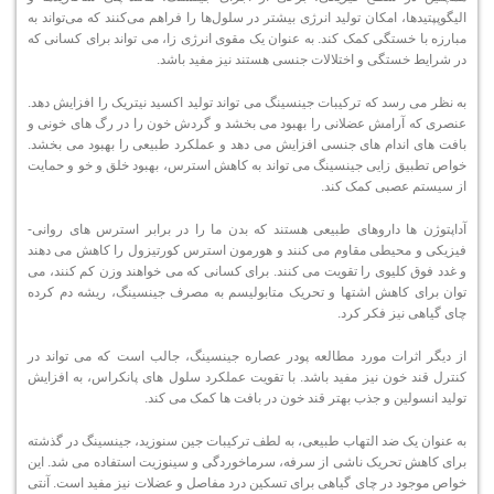
الیگوپپتیدها، امکان تولید انرژی بیشتر در سلول‌ها را فراهم می‌کنند که می‌تواند به
مبارزه با خستگی کمک کند. به عنوان یک مقوی انرژی زا، می تواند برای کسانی که
در شرایط خستگی و اختلالات جنسی هستند نیز مفید باشد.
به نظر می رسد که ترکیبات جینسینگ می تواند تولید اکسید نیتریک را افزایش دهد.
عنصری که آرامش عضلانی را بهبود می بخشد و گردش خون را در رگ های خونی و
بافت های اندام های جنسی افزایش می دهد و عملکرد طبیعی را بهبود می بخشد.
خواص تطبیق زایی جینسینگ می تواند به کاهش استرس، بهبود خلق و خو و حمایت
از سیستم عصبی کمک کند.
آداپتوژن ها داروهای طبیعی هستند که بدن ما را در برابر استرس های روانی-
فیزیکی و محیطی مقاوم می کنند و هورمون استرس کورتیزول را کاهش می دهند
و غدد فوق کلیوی را تقویت می کنند. برای کسانی که می خواهند وزن کم کنند، می
توان برای کاهش اشتها و تحریک متابولیسم به مصرف جینسینگ، ریشه دم کرده
چای گیاهی نیز فکر کرد.
از دیگر اثرات مورد مطالعه پودر عصاره جینسینگ، جالب است که می تواند در
کنترل قند خون نیز مفید باشد. با تقویت عملکرد سلول های پانکراس، به افزایش
تولید انسولین و جذب بهتر قند خون در بافت ها کمک می کند.
به عنوان یک ضد التهاب طبیعی، به لطف ترکیبات جین سنوزید، جینسینگ در گذشته
برای کاهش تحریک ناشی از سرفه، سرماخوردگی و سینوزیت استفاده می شد. این
خواص موجود در چای گیاهی برای تسکین درد مفاصل و عضلات نیز مفید است. آنتی