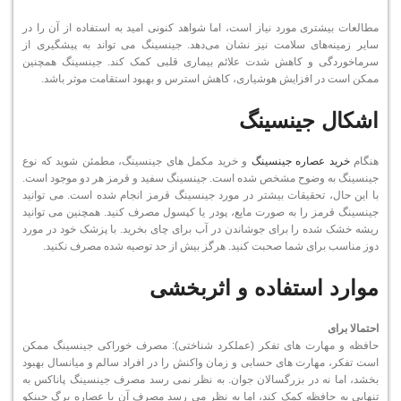
مطالعات بیشتری مورد نیاز است، اما شواهد کنونی امید به استفاده از آن را در
سایر زمینه‌های سلامت نیز نشان می‌دهد. جینسینگ می تواند به پیشگیری از
سرماخوردگی و کاهش شدت علائم بیماری قلبی کمک کند. جینسینگ همچنین
ممکن است در افزایش هوشیاری، کاهش استرس و بهبود استقامت موثر باشد.
اشکال جینسینگ
هنگام
خرید عصاره جینسینگ
و خرید مکمل های جینسینگ، مطمئن شوید که نوع
جینسینگ به وضوح مشخص شده است. جینسینگ سفید و قرمز هر دو موجود است.
با این حال، تحقیقات بیشتر در مورد جینسینگ قرمز انجام شده است. می توانید
جینسینگ قرمز را به صورت مایع، پودر یا کپسول مصرف کنید. همچنین می توانید
ریشه خشک شده را برای جوشاندن در آب برای چای بخرید. با پزشک خود در مورد
دوز مناسب برای شما صحبت کنید. هرگز بیش از حد توصیه شده مصرف نکنید.
موارد استفاده و اثربخشی
احتمالا برای
حافظه و مهارت های تفکر (عملکرد شناختی): مصرف خوراکی جینسینگ ممکن
است تفکر، مهارت های حسابی و زمان واکنش را در افراد سالم و میانسال بهبود
بخشد، اما نه در بزرگسالان جوان. به نظر نمی رسد مصرف جینسینگ پاناکس به
تنهایی به حافظه کمک کند، اما به نظر می رسد مصرف آن با عصاره برگ جینکو