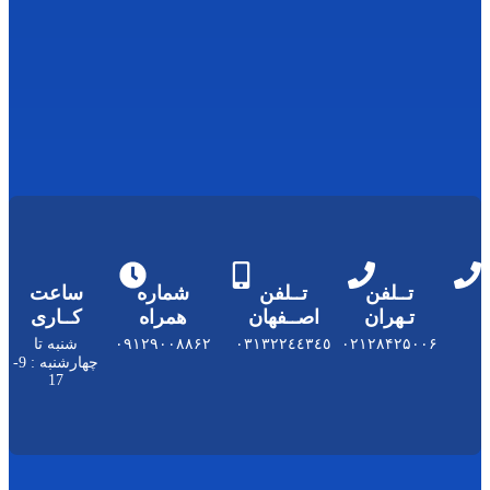
ت
پتا
س
یم
بن
ز
وا
ت
س
دی
م
تــلفن
شماره
ساعت
اصــفهان
همراه
کــاری
٠٣١٣٢٢٤٤٣
۰۹۱۲۹۰۰۸۸۶۲
شنبه تا
چهارشنبه : 9-
17