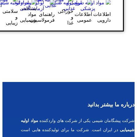
شناخت
شوینده
خوراکی
سلامتی
طلاعات
راهنمای
مواد
و
و
و
مومی
فرمولاسیون
شیمیایی
تمیزکننده
غذا
زیبایی
د
محصولات
پرفروش
س
ی از شرکت های واردکننده
مواد اولیه
و
شرکت ما برای تولیدکننده هایی است
رب
یت