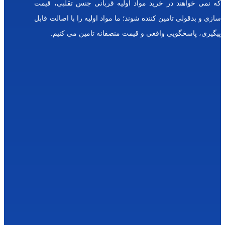
مواد اولیه قربانی جنس تقلبی، قیمت
و
ل
 شوند؛ ما مواد اولیه را با اصالت قابل
گل
ی
و قیمت منصفانه تامین می کنیم.
س
یر
ی
ن
ج
و
ه
ر
لی
م
و
ا
س
ید
ف
س
ف
ری
ک
ا
س
تو