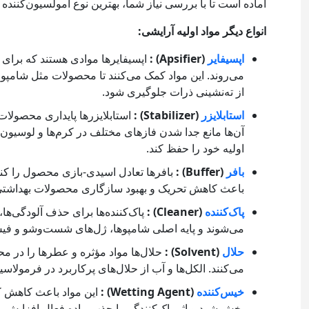
آماده است تا با بررسی نیاز شما، بهترین نوع امولسیون‌کنند
انواع دیگر مواد اولیه آرایشی:
اپسیفایر
(Apsifier) :
اپسیفایرها موادی هستند که برای 
می‌روند. این مواد کمک می‌کنند تا محصولات مثل شامپو 
از ته‌نشینی ذرات جلوگیری شود.
استابلایزر
(Stabilizer) :
استابلایزرها پایداری محصولات
آن‌ها مانع جدا شدن فازهای مختلف در کرم‌ها و لوسیو
اولیه خود را حفظ کند.
بافر
(Buffer) :
باعث کاهش تحریک و بهبود سازگاری محصولات بهداشت
پاک‌کننده
(Cleaner) :
پاک‌کننده‌ها برای حذف آلودگی‌ه
می‌شوند و پایه اصلی شامپوها، ژل‌های شست‌وشو و فیس
حلال
(Solvent) :
حلال‌ها مواد مؤثره و عطرها را در م
می‌کنند. الکل‌ها و آب از حلال‌های پرکاربرد در فرمو
خیس‌کننده
(Wetting Agent) :
این مواد باعث کاهش 
پخش شود و اثر پاک‌کنندگی یا جذب ماده فعال افزایش یا