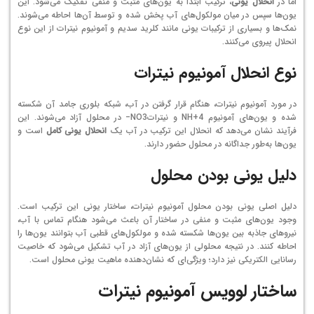
اما در
انحلال یونی
، ترکیب ابتدا به یون‌های مثبت و منفی تفکیک می‌شود. این
یون‌ها سپس در میان مولکول‌های آب پخش شده و توسط آن‌ها احاطه می‌شوند.
نمک‌ها و بسیاری از ترکیبات یونی مانند کلرید سدیم و آمونیوم نیترات از این نوع
انحلال پیروی می‌کنند.
نوع انحلال آمونیوم نیترات
در مورد آمونیوم نیترات، هنگام قرار گرفتن در آب، شبکه بلوری جامد آن شکسته
شده و یون‌های آمونیوم
4
H+
N
و نیترات
3
O
N
−
در محلول آزاد می‌شوند. این
فرآیند نشان می‌دهد که انحلال این ترکیب در آب یک
انحلال یونی کامل
است و
یون‌ها به‌طور جداگانه در محلول حضور دارند.
دلیل یونی بودن محلول
دلیل اصلی یونی بودن محلول آمونیوم نیترات، ساختار یونی این ترکیب است.
وجود یون‌های مثبت و منفی در ساختار آن باعث می‌شود هنگام تماس با آب،
نیروهای جاذبه بین یون‌ها شکسته شده و مولکول‌های قطبی آب بتوانند یون‌ها را
احاطه کنند. در نتیجه محلولی از یون‌های آزاد در آب تشکیل می‌شود که خاصیت
رسانایی الکتریکی نیز دارد؛ ویژگی‌ای که نشان‌دهنده ماهیت یونی محلول است.
ساختار لوویس آمونیوم نیترات