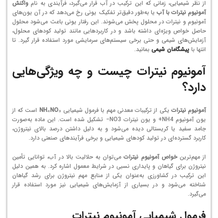
از نظر شیمیایی، زمانی که این ترکیب در آب قرار می‌گیرد، فرآیندی به نام
واکنش
آمونیوم نیترات با آب
یا به‌طور دقیق‌تر تفکیک یونی رخ می‌دهد که در آن یون‌های
آمونیوم و نیترات در محلول پخش می‌شوند. این رفتار یونی باعث می‌شود محلول
حاصل خواص ویژه‌ای داشته باشد و در کاربردهایی مانند تولید کودهای محلول،
آزمایش‌های شیمی و حتی برخی سیستم‌های سرمایشی مورد استفاده قرار گیرد. تا
انتها با
پیشگامان شیمی
بمانید.
آمونیوم نیترات چیست و چه ویژگی‌هایی
دارد؟
آمونیوم نیترات
یکی از ترکیبات معدنی مهم با فرمول شیمیایی
NH₄NO₃
است که از
یون آمونیوم
4
H
N
+
و یون نیترات
3
O
N
−
تشکیل شده است. این ماده به‌صورت
جامد سفید یا کریستالی دیده می‌شود و به دلیل داشتن درصد بالای نیتروژن،
کاربرد گسترده‌ای در تولید کودهای شیمیایی و برخی فرآیندهای صنعتی دارد.
از مهم‌ترین
خواص آمونیوم نیترات
می‌توان به حلالیت بالا در آب، توانایی تأمین
نیتروژن برای گیاهان و پایداری نسبی در شرایط معمول اشاره کرد. به همین دلیل
این ترکیب در کشاورزی به‌عنوان یکی از منابع مهم نیتروژن برای رشد گیاهان
شناخته می‌شود و در بسیاری از آزمایش‌های شیمیایی نیز مورد استفاده قرار
می‌گیرد.
فرمول شیمیایی آمونیوم نیترات