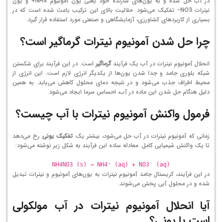
در آب حل شده و به یون‌های سازنده خود یعنی یون آمونیوم
NH4+
و یون
نیترات
NO3−
تفکیک می‌شود. حلالیت بالای این ترکیب باعث شده است که در
بسیاری از کاربردهای کشاورزی، آزمایشگاهی و صنعتی مورد استفاده قرار گیرد.
چرا حل شدن آمونیوم نیترات گرماگیر است؟
انحلال آمونیوم نیترات در آب یک فرآیند
گرماگیر
است. در این فرآیند برای شکستن
شبکه بلوری جامد و جدا شدن یون‌ها از یکدیگر انرژی لازم است. این انرژی از
محیط اطراف جذب می‌شود و در نتیجه دمای محلول کاهش می‌یابد. به همین
دلیل هنگام حل شدن این ماده در آب، احساس سرما ایجاد می‌شود.
فرمول واکنش آمونیوم نیترات با آب چیست؟
زمانی که آمونیوم نیترات در آب حل می‌شود، بیشتر یک
تفکیک یونی
رخ می‌دهد
تا یک واکنش شیمیایی کامل. معادله ساده این فرآیند به شکل زیر نوشته می‌شود:
NH4NO3 (s) → NH4⁺ (aq) + NO3⁻ (aq)
در این فرآیند، کریستال جامد آمونیوم نیترات به یون‌های آمونیوم و نیترات تبدیل
شده و در محلول آبی پخش می‌شوند.
آیا انحلال آمونیوم نیترات در آب مولکولی
است یا یونی؟