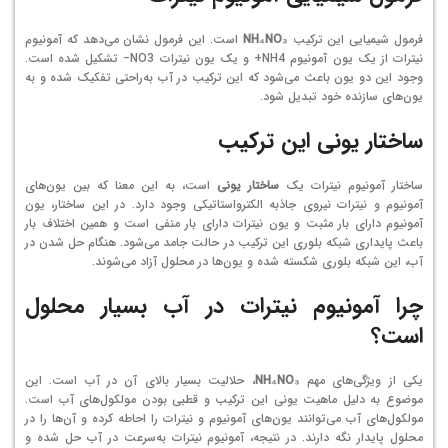
فرمول شیمیایی این ترکیب
NH₄NO₃
است. این فرمول نشان می‌دهد که آمونیوم
نیترات از یک یون آمونیوم
4
H
N
+
و یک یون نیترات
3
O
N
−
تشکیل شده است.
وجود این دو یون باعث می‌شود که این ترکیب در آب به‌راحتی تفکیک شده و به
یون‌های سازنده خود تبدیل شود.
ساختار یونی این ترکیب
ساختار آمونیوم نیترات یک
ساختار یونی
است، به این معنا که بین یون‌های
آمونیوم و نیترات نیروی جاذبه الکترواستاتیکی وجود دارد. در این ساختار، یون
آمونیوم دارای بار مثبت و یون نیترات دارای بار منفی است و همین اختلاف بار
باعث پایداری شبکه بلوری این ترکیب در حالت جامد می‌شود. هنگام حل شدن در
آب، این شبکه بلوری شکسته شده و یون‌ها در محلول آزاد می‌شوند.
چرا آمونیوم نیترات در آب بسیار محلول
است؟
یکی از ویژگی‌های مهم
NH₄NO₃
، حلالیت بسیار بالای آن در آب است. این
موضوع به دلیل ماهیت یونی این ترکیب و قطبی بودن مولکول‌های آب است.
مولکول‌های آب می‌توانند یون‌های آمونیوم و نیترات را احاطه کرده و آن‌ها را در
محلول پایدار نگه دارند. در نتیجه، آمونیوم نیترات به‌سرعت در آب حل شده و