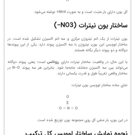
H
کل یون دارای بار مثبت است و به صورت
4
H
N
+
نوشته می‌شود.
ساختار یون نیترات (NO3−)
یون نیترات از یک اتم نیتروژن مرکزی و سه اتم اکسیژن تشکیل شده است. در
ساختار لوویس این یون، نیتروژن با سه اکسیژن پیوند دارد. یکی از این پیوندها
دوگانه و دو پیوند دیگر یگانه هستند.
با این حال، در واقعیت ساختار نیترات دارای
رزونانس
است؛ یعنی پیوند دوگانه
می‌تواند بین سه اکسیژن مختلف جابه‌جا شود. بنابراین هر سه پیوند N–O در
ساختار واقعی تقریباً طول و قدرت یکسانی دارند.
نمای ساده ساختار لوویس یون نیترات:
O
||
O — N — O⁻
در این یون، بار منفی کل روی مجموعه یون توزیع شده است.
نحوه نمایش ساختار لوویس کل ترکیب