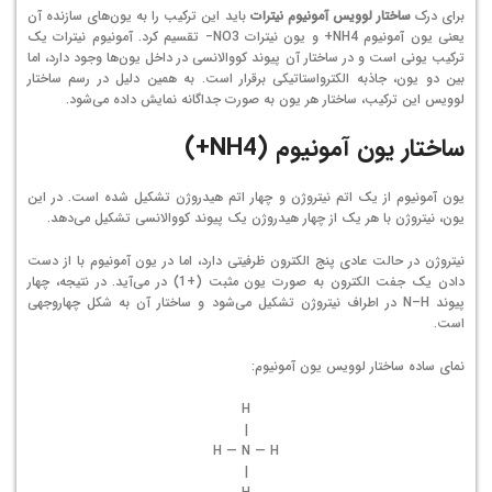
برای درک
ساختار لوویس آمونیوم نیترات
باید این ترکیب را به یون‌های سازنده آن
یعنی یون آمونیوم
4
H
N
+
و یون نیترات
3
O
N
−
تقسیم کرد. آمونیوم نیترات یک
ترکیب یونی است و در ساختار آن پیوند کووالانسی در داخل یون‌ها وجود دارد، اما
بین دو یون، جاذبه الکترواستاتیکی برقرار است. به همین دلیل در رسم ساختار
لوویس این ترکیب، ساختار هر یون به صورت جداگانه نمایش داده می‌شود.
ساختار یون آمونیوم (NH4+)
یون آمونیوم از یک اتم نیتروژن و چهار اتم هیدروژن تشکیل شده است. در این
یون، نیتروژن با هر یک از چهار هیدروژن یک پیوند کووالانسی تشکیل می‌دهد.
نیتروژن در حالت عادی پنج الکترون ظرفیتی دارد، اما در یون آمونیوم با از دست
دادن یک جفت الکترون به صورت یون مثبت
(
+
1
)
در می‌آید. در نتیجه، چهار
پیوند N–H در اطراف نیتروژن تشکیل می‌شود و ساختار آن به شکل چهاروجهی
است.
نمای ساده ساختار لوویس یون آمونیوم:
H
|
H — N — H
|