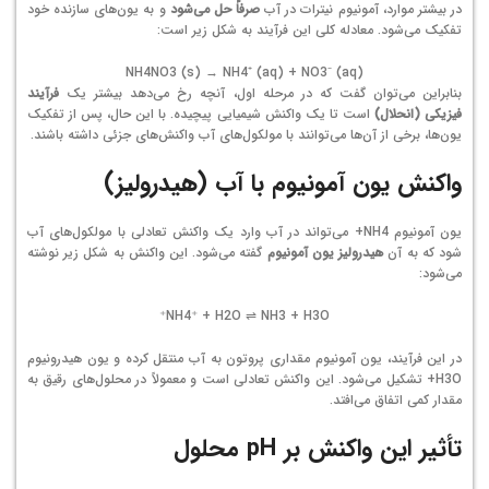
در بیشتر موارد، آمونیوم نیترات در آب
صرفاً حل می‌شود
و به یون‌های سازنده خود
تفکیک می‌شود. معادله کلی این فرآیند به شکل زیر است:
NH4NO3 (s) → NH4⁺ (aq) + NO3⁻ (aq)
بنابراین می‌توان گفت که در مرحله اول، آنچه رخ می‌دهد بیشتر یک
فرآیند
فیزیکی (انحلال)
است تا یک واکنش شیمیایی پیچیده. با این حال، پس از تفکیک
یون‌ها، برخی از آن‌ها می‌توانند با مولکول‌های آب واکنش‌های جزئی داشته باشند.
واکنش یون آمونیوم با آب (هیدرولیز)
یون آمونیوم
4
H
N
+
می‌تواند در آب وارد یک واکنش تعادلی با مولکول‌های آب
شود که به آن
هیدرولیز یون آمونیوم
گفته می‌شود. این واکنش به شکل زیر نوشته
می‌شود:
NH4⁺ + H2O ⇌ NH3 + H3O⁺
در این فرآیند، یون آمونیوم مقداری پروتون به آب منتقل کرده و یون هیدرونیوم
O
3
H
+
تشکیل می‌شود. این واکنش تعادلی است و معمولاً در محلول‌های رقیق به
مقدار کمی اتفاق می‌افتد.
تأثیر این واکنش بر pH محلول