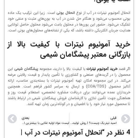
انحلال آمونیوم نیترات در آب از نوع
انحلال یونی
است. زیرا این ترکیب یک ماده
یونی محسوب می‌شود و هنگام حل شدن در آب به یون‌های مثبت و منفی خود
تفکیک می‌شود. حضور این یون‌ها در محلول باعث می‌شود محلول حاصل توانایی
هدایت جریان الکتریکی داشته باشد، که یکی از نشانه‌های محلول‌های یونی است.
خرید آمونیوم نیترات
با کیفیت بالا از
بازرگانی معتبر پیشگامان شیمی
اگر قصد
خرید آمونیوم نیترات
با کیفیت بالا را دارید، مجموعه
پیشگامان شیمی
این
محصول را در گریدهای صنعتی و کشاورزی با تأمین پایدار و قیمت رقابتی عرضه
می‌کند. در این مجموعه امکان تهیه آمونیوم نیترات با بسته‌بندی مناسب، ارائه
آنالیز محصول (COA/TDS) و ارسال به سراسر کشور فراهم است. همچنین
خریداران عمده می‌توانند برای دریافت مشاوره تخصصی، استعلام قیمت روز و
هماهنگی جهت تأمین تناژی با کارشناسان فروش پیشگامان شیمی در ارتباط باشند
تا محصول مورد نیاز خود را با اطمینان و در کوتاه‌ترین زمان تهیه کنند.
قبلی
بعدی
اسید نیتریک چیست؟ | روش تولید، کاربردها، ایمنی و استفاده در بازیافت طلا
لیست مواد اولیه غذایی با بیشترین افزایش قیمت در سال ۱۴۰۵ | بررسی بازار جهانی افزودنی‌های غذایی
4 نظر در “
انحلال آمونیوم نیترات در آب |