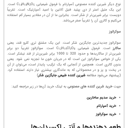
نوع دیگر شیرین کننده مصنوعی آسپارتام با فرمول شیمیایی ‎C
O
N
H
است.
14
18
2
5
این یک متیل استر از دی پپتید فنیل آلانین یا اسید آسپارتیک است. تقریباً
دویست برابر شیرین‌تر از شکر است. بنابراین ما از آن در مقادیر بسیار کم استفاده
می‌کنیم و کالری آن را تقریباً صفر می‌باشد.
سوکرالوز
سوکرالوز جدیدترین جایگزین شکر است. این یک مشتق تری کلرو قند، یعنی
ساکارز
است. فرمول شیمیایی C
O
Cl
H
است. سوکرالوز تقریباً دو برابر
12
19
3
8
شیرین‌تر از ساکاریدها و حدود 320 تا 1000 برابر شیرین‌تر از قند نیشکر است.
یکی از خواص سوکرالوز این است که در جریان خون ما تجزیه نمی شود. یعنی
بدون کالری است. همچنین از آنجایی که یک ترکیب پایدار است، می‌توان از آن
در پخت و پز و در محصولاتی که به ماندگاری بیشتری نیاز دارند استفاده کرد.
(پیشنهاد می‌شود مطالعه
شیرین کننده طبیعی جایگزین شکر
)
جهت
خرید شرین کننده های مصنوعی
به لینک خرید آن‌ها در زیر مراجعه کنید:
خرید سدیم ساخارین
خرید آسپارتام
خرید سوکرالوز
طعم دهنده‌ها و آنتی اکسیدان‌ها