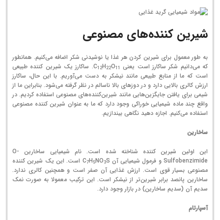
شیرین کننده‌های مصنوعی
به طور معمول برای شیرین کردن هر غذا یا نوشیدنی شکر اضافه می‌کنیم. همانطور
که می‌دانیم شکر ساکارز است یعنی C
O
H
. ساکارز یک شیرین کننده طبیعی
12
22
11
است که ما از منابع طبیعی مانند نیشکر به دست می‌آوریم. با این حال، ساکارز
ارزش کالری بالایی دارد و در دوزهای بالا ناسالم در نظر گرفته می‌شود. بنابراین ما از
شیمی برای یافتن جایگزین‌هایی مانند شیرین‌کننده‌های مصنوعی استفاده کردیم. در
واقع چند ماده شیمیایی خوراکی وجود دارد که ما به عنوان شیرین کننده مصنوعی
استفاده می‌کنیم. اجازه دهید نگاهی بیندازیم.
ساخارین
این اولین شیرین کننده شناخته شده است. نام شیمیایی ساخارین O-
Sulfobenzimide و فرمول شیمیایی آن C
NO
H
S است. این یک شیرین کننده
7
5
3
مصنوعی بسیار قوی است. ارزش غذایی آن صفر است و همچنین کالری ندارد.
ساخارین پانصد برابر شیرین‌تر از نیشکر است. این ترکیب معمولا به صورت نمک
سدیم آن (سدیم ساخارین) در بازار وجود دارد.
آسپارتام