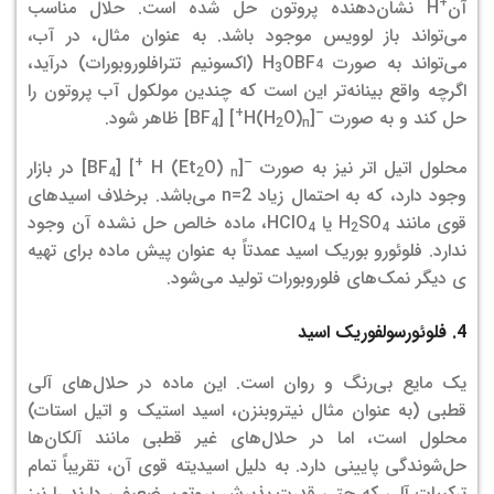
+
آن
H نشان‌دهنده پروتون حل شده است. حلال مناسب
می‌تواند باز لوویس موجود باشد. به عنوان مثال، در آب،
می‌تواند به صورت H
OBF
(اکسونیم تترافلوروبورات) درآید،
3
4
اگرچه واقع بینانه‌تر این است که چندین مولکول آب پروتون را
+
–
حل کند و به صورت
[H(H
O)
] [BF
] ظاهر شود.
4
2
n
+
–
محلول اتیل اتر نیز به صورت
[H (Et
O)
] [BF
] در بازار
4
2
n
وجود دارد، که به احتمال زیاد n=2 می‌باشد. برخلاف اسیدهای
قوی مانند H
SO
یا HClO
، ماده خالص حل نشده آن وجود
4
2
4
ندارد.
فلوئورو بوریک اسید عمدتاً به عنوان پیش ماده برای تهیه­‌
ی دیگر نمک‌­های فلوروبورات تولید می­‌شود.
4. فلوئورسولفوریک اسید
یک مایع بی‌رنگ و روان است. این ماده در حلال‌های آلی
قطبی (به عنوان مثال نیتروبنزن، اسید استیک و اتیل استات)
محلول است، اما در حلال‌های غیر قطبی مانند آلکان‌ها
حل‌شوندگی پایینی دارد. به دلیل اسیدیته قوی آن، تقریباً تمام
ترکیبات آلی که حتی قدرت پذیرش پروتون ضعیفی دارند را نیز