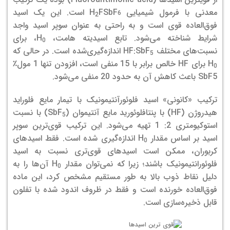
معدنی با فرمول شیمیایی H
FSbF
است. این یک اسید
2
6
فوق‌العاده قوی است و به راحتی به عنوان سوپر اسید واجد
شرایط شناخته می‌شود. تابع اسیدیته هامت، H
، برای
0
نسبت‌های مختلف HF:SbF
اندازه‌گیری‌شده است. در حالی که
5
H
برای HF خالص برابر با 15 منفی است، افزودن تنها 1 مول٪
0
SbF5 باعث کاهش آن به حدود 20 منفی می‌شود.
ترکیب «کانونی» اسید فلوئورآنتیمونیک با تیمار مایع فلوراید
هیدروژن (HF) با پنتافلوئورید مایع آنتیموان (SbF
) با نسبت
5
استوکیومتری 2: 1 تهیه می‌­شود. این ترکیب قوی‌ترین سوپر
اسید بر اساس مقدار H
اندازه‌گیری شده است.
فقط اسیدهای
0
کربوران، ممکن است اسیدهای قوی‌تری نسبت به اسید
فلوئورانتیمونیک باشند؛ زیرا که نمی­‌توان مقدار H
آن­‌ها را به
0
دلیل نقاط ذوب بالا به طور مستقیم مشخص کرد، این ماده
فوق‌العاده خورنده است و فقط در ظروف اندود شده با تفلون
قابل ذخیره‌سازی است.