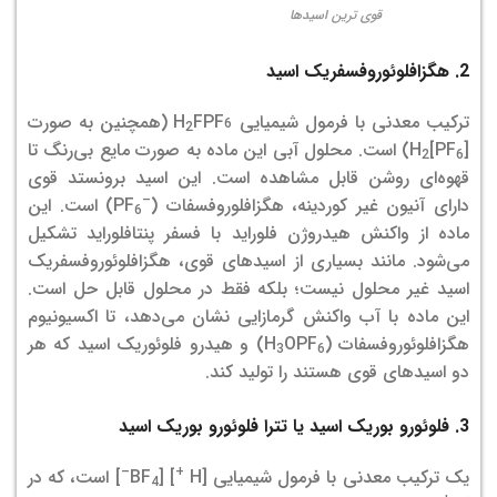
قوی ترین اسیدها
2. هگزافلوئوروفسفریک اسید
ترکیب معدنی با فرمول شیمیایی H
FPF
(همچنین به صورت
2
6
[H
[PF
) است. محلول آبی این ماده به صورت مایع بی‌رنگ تا
2
6
قهوه‌ای روشن قابل مشاهده است.
این اسید برونستد قوی
–
دارای آنیون غیر کوردینه، هگزافلوروفسفات (
PF
) است. این
6
ماده از واکنش هیدروژن فلوراید با فسفر پنتافلوراید تشکیل
می‌شود.
مانند بسیاری از اسیدهای قوی، هگزافلوئوروفسفریک
اسید غیر محلول نیست؛ بلکه فقط در محلول قابل حل است.
این ماده با آب واکنش گرمازایی نشان می‌دهد، تا اکسیونیوم
هگزافلوئوروفسفات (H
OPF
) و هیدرو فلوئوریک اسید که هر
3
6
دو اسیدهای قوی هستند را تولید کند.
3. فلوئورو بوریک اسید یا تترا فلوئورو بوریک اسید
–
+
یک ترکیب معدنی با فرمول شیمیایی [H
] [BF
] است، که در
4