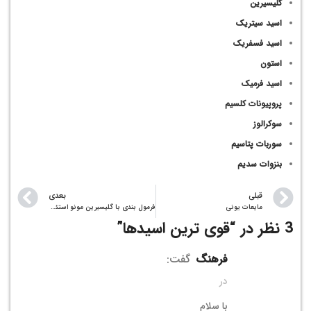
گلیسیرین
اسید سیتریک
اسید فسفریک
استون
اسید فرمیک
پروپیونات کلسیم
سوکرالوز
سوربات پتاسیم
بنزوات سدیم
قبلی
بعدی
مایعات یونی
فرمول بندی با گلیسیرین مونو استئارات (GMS)
3 نظر در “
قوی ترین اسیدها
”
فرهنگ
گفت:
در
با سلام