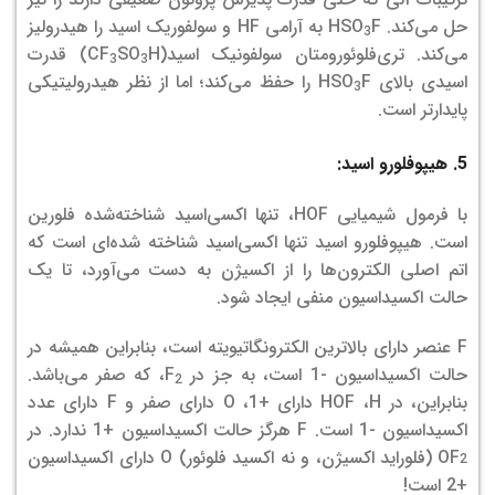
حل می‌کند. HSO
F به آرامی HF و سولفوریک اسید را هیدرولیز
3
می‌کند. تری‌فلوئورومتان‌ سولفونیک اسید(CF
SO
H) قدرت
3
3
اسیدی بالای HSO
F را حفظ می‌کند؛ اما از نظر هیدرولیتیکی
3
پایدارتر است.
5. هیپوفلورو اسید:
با فرمول شیمیایی HOF، تنها اکسی‌اسید شناخته‌شده فلورین
است. هیپوفلورو اسید تنها اکسی‌اسید شناخته شده­‌ای است که
اتم اصلی الکترون­‌ها را از اکسیژن به دست می­‌آورد، تا یک
حالت اکسیداسیون منفی ایجاد شود.
F عنصر دارای بالاترین الکترونگاتیویته است، بنابراین همیشه در
حالت اکسیداسیون -1 است، به جز در F
، که صفر می­‌باشد.
2
بنابراین، در HOF ،H دارای +1، O دارای صفر و F دارای عدد
اکسیداسیون -1 است. F هرگز حالت اکسیداسیون +1 ندارد. در
OF
(فلوراید اکسیژن، و نه اکسید فلوئور) O دارای اکسیداسیون
2
+2 است!