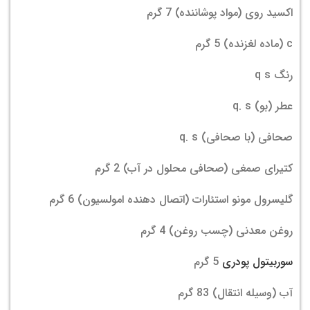
اکسید روی (مواد پوشاننده) 7 گرم
c (ماده لغزنده) 5 گرم
رنگ q s
عطر (بو) q. s
صحافی (با صحافی) q. s
کتیرای صمغی (صحافی محلول در آب) 2 گرم
گلیسرول مونو استئارات (اتصال دهنده امولسیون) 6 گرم
روغن معدنی (چسب روغن) 4 گرم
سوربیتول پودری
5 گرم
آب (وسیله انتقال) 83 گرم