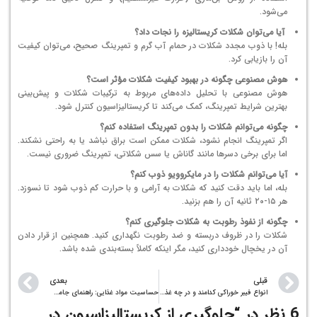
می‌شود.
آیا می‌توان شکلات کریستالیزه را نجات داد؟
بله! با ذوب مجدد شکلات در حمام آب گرم و تمپرینگ صحیح، می‌توان کیفیت
آن را بازیابی کرد.
هوش مصنوعی چگونه در بهبود کیفیت شکلات مؤثر است؟
هوش مصنوعی با تحلیل داده‌های مربوط به ترکیبات شکلات و پیش‌بینی
بهترین شرایط تمپرینگ، کمک می‌کند تا کریستالیزاسیون کنترل شود.
چگونه می‌توانم شکلات را بدون تمپرینگ استفاده کنم؟
اگر تمپرینگ انجام نشود، شکلات ممکن است براق نباشد یا به راحتی نشکند.
اما برای برخی دسرها مانند گاناش یا سس شکلاتی، تمپرینگ ضروری نیست.
آیا می‌توانم شکلات را در مایکروویو ذوب کنم؟
بله، اما باید دقت کنید که شکلات به آرامی و با حرارت کم ذوب شود تا نسوزد.
هر ۱۵-۲۰ ثانیه آن را هم بزنید.
چگونه از نفوذ رطوبت به شکلات جلوگیری کنم؟
شکلات را در ظروف دربسته و ضد رطوبت نگهداری کنید. همچنین از قرار دادن
آن در یخچال خودداری کنید، مگر اینکه کاملاً بسته‌بندی شده باشد.
قبلی
بعدی
انواع فیبر خوراکی کدامند و در چه غذاهایی وجود دارد
حساسیت مواد غذایی: راهنمای جامع برای شناخت، مدیریت و پیشگیری
6 نظر در “
جلوگیری از کریستالیزاسیون در