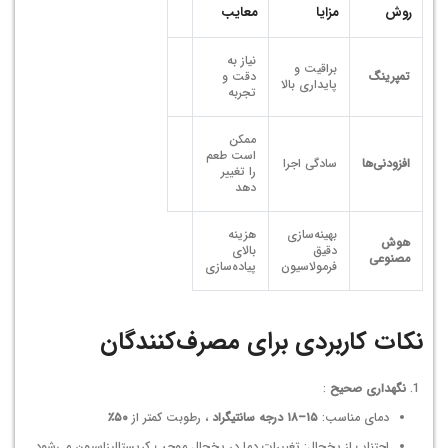
روش
مزایا
معایب
نیاز به
براقیت و
تمپرینگ
دقت و
پایداری بالا
تجربه
ممکن
است طعم
افزودنی‌ها
سادگی اجرا
را تغییر
دهد
بهینه‌سازی
هزینه
هوش
دقیق
بالای
مصنوعی
فرمولاسیون
پیاده‌سازی
نکات کاربردی برای مصرف‌کنندگان
نگهداری صحیح
:
دمای مناسب:
۱۵–۱۸ درجه سانتیگراد
، رطوبت کمتر از
۵۰٪
اجتناب از یخچال: تغییرات دما در یخچال موجب کریستالیزاسیون می‌شود.