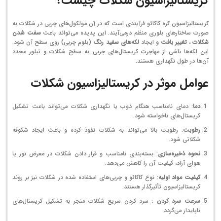
کریستالیزاسیون شکلات چیست؟
کریستالیزاسیون کره کاکائو فرآیندی است که در آن مولکول‌های چربی در شکلات به
صورت ساختارهای بلوری منظم درمی‌آیند. این پدیده می‌تواند باعث
سفت شدن
شکلات
،
تغییر بافت
و ایجاد
لکه‌های سفید رنگ
(بلوم چربی) روی سطح آن شود.
این لکه‌ها ناشی از مهاجرت کریستال‌های چربی به سطح شکلات و تبلور مجدد
آن‌ها در طول نگهداری هستند.
عوامل موثر در کریستالیزاسیون شکلات
دما
: دمای نامناسب هنگام ذوب یا نگهداری شکلات می‌تواند باعث تشکیل
کریستال‌های ناخواسته شود.
رطوبت
: رطوبت بالا می‌تواند به شکلات نفوذ کرده و باعث ایجاد شکوفه
شکلاتی شود.
نحوه ذخیره‌سازی
: بسته‌بندی نامناسب و قرار دادن شکلات در معرض نور یا
هوای آزاد، کیفیت آن را کاهش می‌دهد.
کیفیت مواد اولیه
: نوع کاکائو و چربی‌های استفاده شده در شکلات نیز بر روند
کریستالیزاسیون تأثیرگذار هستند.
سرعت سرد کردن
: سرد کردن سریع شکلات منجر به تشکیل کریستال‌های
ناپایدار می‌گردد.