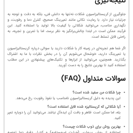
نتیجه‌گیری
جلوگیری از کریستالیزاسیون شکلات نه‌تنها به دانش فنی، بلکه به دقت و توجه به
جزئیات نیاز دارد. با رعایت نکاتی مانند تمپرینگ صحیح، کنترل دما و رطوبت، و
نگهداری مناسب، می‌توانید شکلاتی با کیفیت بالا تولید یا استفاده کنید. این
فرآیند ممکن است در ابتدا چالش‌برانگیز به نظر برسد، اما با تمرین و تجربه، به
راحتی قابل تسلط است.
اگر شما هم تجربه‌ای در زمینه کار با شکلات دارید یا سوالی درباره کریستالیزاسیون
یا تمپرینگ دارید، خوشحال می‌شویم آن را در بخش نظرات با ما به اشتراک
بگذارید. همچنین، می‌توانید از ابزارها و تکنیک‌های پیشنهادی در این مطلب
استفاده کنید تا بهترین نتایج را به دست آورید.
سوالات متداول (FAQ)
چرا شکلات من سفید شده است؟
این پدیده به دلیل کریستالیزاسیون نامناسب یا نفوذ رطوبت رخ می‌دهد.
آیا شکلاتی که کریستالیزه شده قابل استفاده است؟
بله، اما ممکن است ظاهر و بافت آن ایده‌آل نباشد. می‌توانید آن را دوباره تمپر
کنید.
بهترین روش برای ذوب شکلات چیست؟
استفاده از روش بن‌ماری (حرارت غیرمستقیم) و کنترل دقیق دما توصیه