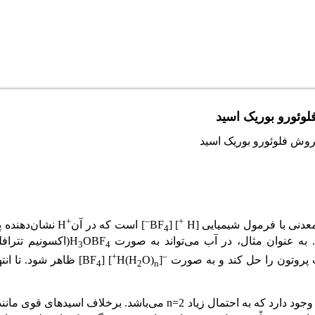
لوئورو بوریک اسید
+
–
+
معدنی با فرمول شیمیایی [H
] [BF
] است که در آن
H نشان‌دهنده
4
به عنوان مثال، در آب می‌تواند به صورت H
OBF
(اکسونیم تترافل
3
4
+
–
آب پروتون را حل کند و به صورت
[H(H
O)
] [BF
] ظاهر شود. تا ان
4
2
n
د که به احتمال زیاد n=2 می‌باشد. برخلاف اسیدهای قوی مانند H