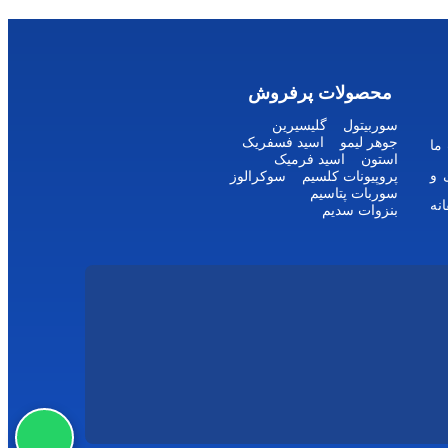
محصولات پرفروش
سوربیتول
گلیسیرین
جوهر لیمو
اسید فسفریک
ما
استون
اسید فرمیک
 و
پروپیونات کلسیم
سوکرالوز
سوربات پتاسیم
نه
بنزوات سدیم