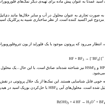
اسید عمدتاً به عنوان پیش ماده برای تهیه­‌ی دیگر نمک‌­های فلوروبورات 
 صورت تجاری به عنوان محلول در آب و سایر حلال­‌ها مانند دی‌اتیل‌
 مزدوج غیر اکسید کننده است. از نظر ساختاری شبیه به پرکلریک اسید
تظار می‌رود که پروتون موجود با یک فلوراید از یون تتروفلوروبورات
–
+
] → HF + BF
] [BF
3
4
و HSbF
نیز شناخته شده‌اند صادق است.
با این حال ، یک محلول BF
6
می‌شود.
 خوبی قابل شناسایی هستند. این نمک‌ها از یک حلال پروتونی در نقش ک
ل شده است.
محلول‌های آبی HBF
با حل‌کردن بوریک اسید در هیدر
4
+
B(OH)
+ 4 HF → H
O
+ BF
3
3