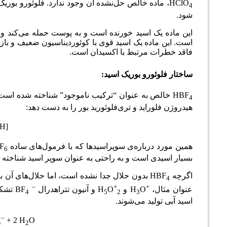
HClO
، ماده خالص حل‌نشده آن وجود ندارد.
فلوئورو بوریک 
4
شود.
این ماده یک اسید خورنده است و به پوست حمله می‌کند و به
است.
این ماده یک اسید قوی با کوئوردیناسیون ضعیف و باز
فاقد خطرات مرتبط با اکسیدان است.
ساختار فلوئورو بوریک اسید:
HBF
خالص به عنوان “ترکیب ناموجود” شناخته شده است، ان
4
هیدروژن فلوراید و تری‌فلوئورید بور را به دست دهد:
[H
همین مورد درباره‌ی سوپراسیدها که با فرمول­‌های ساده HPF
6
بسیار اسیدی است و به راحتی به عنوان سوپر اسید شناخته 
اگرچه HBF
بدون حلال جدا نشده است، اما حلال‌­های آن به
4
–
+
+
عنوان مثال،
O و H
H
O
و آنیون تتراهدرال
BF
تشکی
4
5
2
3
اسید آبی تولید می‌شوند.
–
+ 2 H
O
4
2