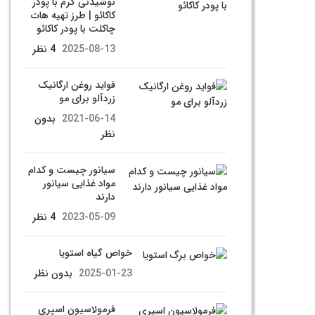
نوشیدنی گرم با پودر
کاکائو | طرز تهیه هات
چاکلت با پودر کاکائو
2025-08-13
4 نظر
فواید روغن ارگانیک
زردآلو برای مو
2021-06-14
بدون
نظر
سیانور چیست و کدام
مواد غذایی سیانور
دارند
2023-05-09
4 نظر
خواص گیاه استویا
2025-01-23
بدون نظر
فرمولاسیون اسپری