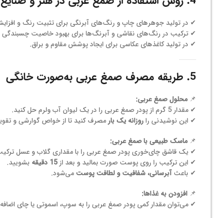
4. روش استفاده از صمغ عربی در هنر و صنایع چاپ
✔ در تولید جوهرهای چاپ و رنگ‌های آبرنگی برای تثبیت رنگ و افزایش
✔ ترکیب در رنگ‌های نقاشی و آبرنگ‌ها برای بهبود خاصیت چسبندگی و
✔ در تولید کاغذهای عکاسی برای ایجاد پوشش مقاوم و براق.
5. طریقه مصرف صمغ عربی به‌صورت خانگی
📌
محلول صمغ عربی:
✔ مقدار 5 گرم از پودر صمغ عربی را در یک لیوان آب ولرم حل کنید.
✔ این نوشیدنی را
روزانه یک بار
مصرف کنید تا از خواص گوارشی و تقویت
📌
ماسک طبیعی با صمغ عربی:
✔ یک قاشق چای‌خوری پودر صمغ عربی را با مقداری گلاب و عسل ترکیب
✔ این ترکیب را روی پوست صورت بمالید و بعد از
15 دقیقه
بشویید.
✔ باعث
آبرسانی، شفافیت و لطافت پوست
می‌شود.
📌
افزودن به غذاها:
✔ می‌توان مقدار کمی پودر صمغ عربی را به سوپ، اسموتی یا چای اضافه ک