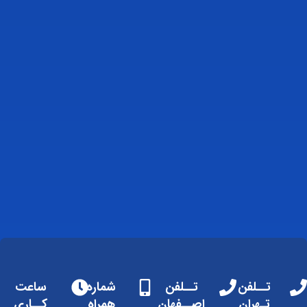
تــلفن
تــلفن
شماره
ساعت
تـهران
اصــفهان
همراه
کــاری