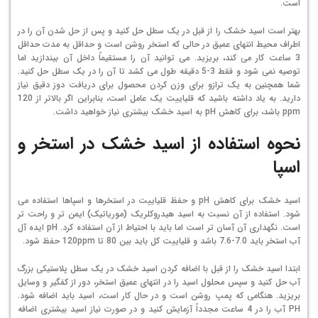
است.
بهتر است اسید خشک را از قبل در یک سطل حل کنید و پس از حل شدن آن را در
اطراف محیط انتهای عمیق در حالی که استخر روشن است و حداقل به مدت حداقل
3 ساعت کار می کند، بریزید. می توانید آن را مستقیماً داخل آن بیندازید اما
توصیه نمی شود و فقط 3-5 دقیقه طول می کشد تا آن را در یک سطل حل کنید.
شما همچنین به یک ترازو برای وزن کردن محصول برای دریافت دوز دقیق نیاز
دارید. به یاد داشته باشید که قلیاییت یک عامل است، بنابراین اگر بالاتر از 120
ppm باشد، برای کاهش pH به اسید خشک بیشتری نیاز خواهید داشت.
نحوه استفاده از اسید خشک در استخر و
اسپا
اسید خشک برای کاهش pH و حفظ قلیاییت در استخرها و اسپاها استفاده می
شود. استفاده از آن نسبت به اسید هیدروکلریک (موریاتیک) ایمن تر و راحت تر
است. نگهداری آن آسان تر است اما باید با احتیاط از آن استفاده کرد. pH ایده آل
آب استخر باید 7.0-7.6 باشد و قلیاییت کل باید بین 80 تا 120ppm حفظ شود.
ابتدا اسید خشک را از قبل با اضافه کردن اسید خشک در یک سطل پلاستیکی بزرگ
آب حل کنید و سپس محلول اسید را در انتهای عمیق استخر، دور از کفگیر و وسایل
بریزید. هنگامی که پمپ روشن است و در حال کار است، اسید باید اضافه شود.
PH آب را در 4 ساعت مجدداً آزمایش کنید و در صورت نیاز اسید بیشتری اضافه