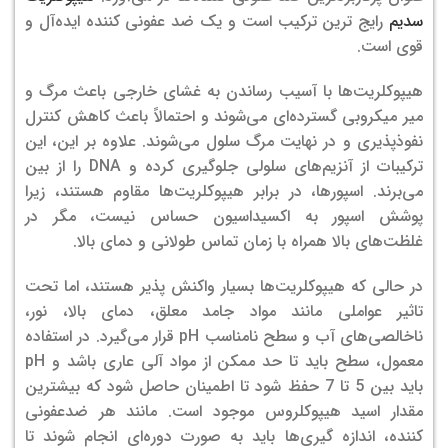
سدیم
رایج ترین ترکیب است و یک ضد عفونی کننده ایده‌آل و
قوی است.
هیپوکلریت‌ها با آسیب رساندن به غشای خارجی باعث مرگ و
میر میکروبی گسترده‌ای می‌شوند و احتمالاً باعث کاهش کنترل
نفوذپذیری و در نهایت مرگ سلول می‌شوند. علاوه بر این، این
ترکیبات از آنزیم‌های سلولی جلوگیری کرده و DNA را از بین
می‌برند. اسپورها، در برابر هیپوکلریت‌ها مقاوم هستند، زیرا
پوشش اسپور به اکسیداسیون حساس نیست، مگر در
غلظت‌های بالا همراه با زمان تماس طولانی و دمای بالا.
در حالی که هیپوکلریت‌ها بسیار واکنش پذیر هستند، اما تحت
تاثیر عواملی مانند مواد جامد معلق، دمای بالا، نور،
ناخالصی‌های آب و سطح نامناسب pH قرار می‌گیرد. در استفاده
معمول، سطح باید تا حد ممکن از مواد آلی عاری باشد و pH
باید بین 5 تا 7 حفظ شود تا اطمینان حاصل شود که بیشترین
مقدار اسید هیپوکلروس موجود است. مانند هر ضدعفونی
کننده، اندازه گیری‌ها باید به صورت دوره‌ای انجام شوند تا