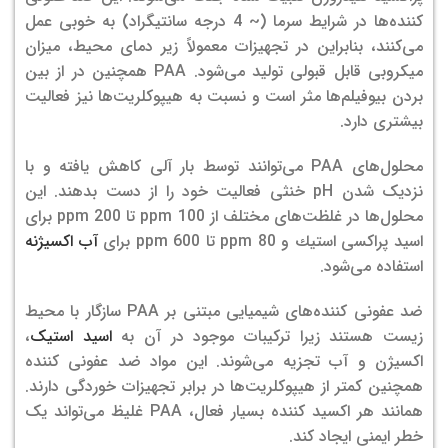
کننده‌ها در شرایط سرما (~ 4 درجه سانتیگراد) به خوبی عمل
می‌کنند، بنابراین در تجهیزات معمولاً زیر دمای محیط، میزان
میکروبی قابل قبولی تولید می‌شود. PAA همچنین در از بین
بردن بیوفیلم‌ها مثر است و نسبت به هیپوکلریت‌ها نیز فعالیت
بیشتری دارد.
محلول‌های PAA می‌توانند توسط بار آلی کاهش یافته و با
نزدیک شدن pH خنثی فعالیت خود را از دست بدهند. این
محلول‌ها در غلظت‌های مختلف از ppm 100 تا ppm 200 برای
اسید پراكسی استیك و ppm 80 تا 600 ppm برای
آب اکسیژنه
استفاده می‌شود.
ضد عفونی کننده‌های شیمیایی مبتنی بر PAA سازگار با محیط
زیست هستند زیرا ترکیبات موجود در آن به
اسید استیک
،
اکسیژن و آب تجزیه می‌شوند. این مواد ضد عفونی کننده
همچنین کمتر از هیپوکلریت‌ها در برابر تجهیزات خوردگی دارند.
همانند هر اکسید کننده بسیار فعال، PAA غلیظ می‌تواند یک
خطر ایمنی ایجاد کند.