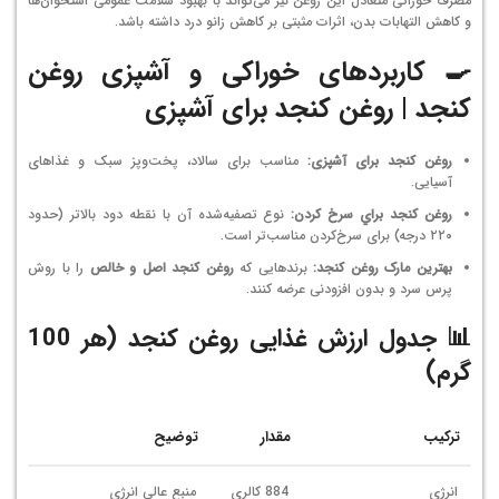
مصرف خوراکی متعادل این روغن نیز می‌تواند با بهبود سلامت عمومی استخوان‌ها
و کاهش التهابات بدن، اثرات مثبتی بر کاهش زانو درد داشته باشد.
🍳 کاربردهای خوراکی و آشپزی روغن
کنجد | روغن کنجد برای آشپزی
روغن کنجد برای آشپزی:
مناسب برای سالاد، پخت‌وپز سبک و غذاهای
آسیایی.
روغن كنجد براي سرخ كردن:
نوع تصفیه‌شده آن با نقطه دود بالاتر (حدود
۲۲۰ درجه) برای سرخ‌کردن مناسب‌تر است.
بهترین مارک روغن کنجد:
برندهایی که
روغن کنجد اصل و خالص
را با روش
پرس سرد و بدون افزودنی عرضه کنند.
📊 جدول ارزش غذایی روغن کنجد (هر 100
گرم)
ترکیب
مقدار
توضیح
انرژی
884 کالری
منبع عالی انرژی