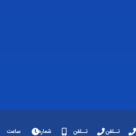
تــلفن
تــلفن
شماره
ساعت