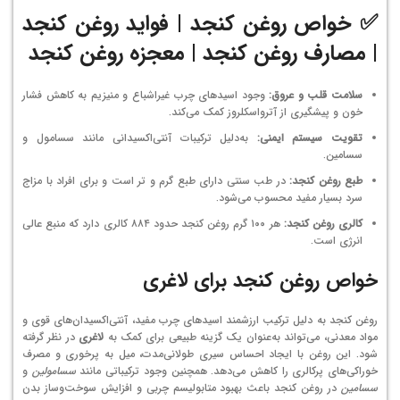
✅ خواص روغن کنجد | فواید روغن کنجد
| مصارف روغن کنجد | معجزه روغن کنجد
سلامت قلب و عروق:
وجود اسیدهای چرب غیراشباع و منیزیم به کاهش فشار
خون و پیشگیری از آترواسکلروز کمک می‌کند.
تقویت سیستم ایمنی:
به‌دلیل ترکیبات آنتی‌اکسیدانی مانند سسامول و
سسامین.
طبع روغن کنجد:
در طب سنتی دارای طبع گرم و تر است و برای افراد با مزاج
سرد بسیار مفید محسوب می‌شود.
کالری روغن کنجد:
هر ۱۰۰ گرم روغن کنجد حدود ۸۸۴ کالری دارد که منبع عالی
انرژی است.
خواص روغن کنجد برای لاغری
روغن کنجد به دلیل ترکیب ارزشمند اسیدهای چرب مفید، آنتی‌اکسیدان‌های قوی و
مواد معدنی، می‌تواند به‌عنوان یک گزینه طبیعی برای کمک به
لاغری
در نظر گرفته
شود. این روغن با ایجاد احساس سیری طولانی‌مدت، میل به پرخوری و مصرف
خوراکی‌های پرکالری را کاهش می‌دهد. همچنین وجود ترکیباتی مانند
سسامولین
و
سسامین
در روغن کنجد باعث بهبود متابولیسم چربی و افزایش سوخت‌وساز بدن