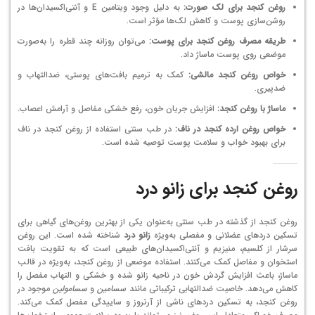
روغن کنجد برای لک صورت:
به دلیل وجود ویتامین E و آنتی‌اکسیدان‌ها در
روشن‌سازی پوست و کاهش لک‌ها مؤثر است.
طریقه مصرف روغن کنجد برای پوست:
می‌توان روزانه چند قطره را به‌صورت
موضعی روی پوست ماساژ داد.
خواص روغن کنجد مالشی:
کمک به ترمیم بافت‌های پوستی، ضدالتهاب و
ضدپیری.
ماساژ با روغن کنجد:
افزایش جریان خون، رفع خشکی مفاصل و آرامش اعصاب.
خواص روغن ارده کنجد در ناف:
در طب سنتی استفاده از روغن کنجد در ناف
برای بهبود خواب و سلامت پوست توصیه شده است.
روغن کنجد برای زانو درد
روغن کنجد از گذشته در طب سنتی به‌عنوان یکی از بهترین روغن‌های گیاهی برای
تسکین دردهای عضلانی و مفصلی به‌ویژه
زانو درد
شناخته شده است. این روغن
سرشار از کلسیم، منیزیم و آنتی‌اکسیدان‌های طبیعی است که به تقویت بافت
استخوان و مفاصل کمک می‌کنند. استفاده موضعی از روغن کنجد، به‌ویژه در قالب
ماساژ، باعث افزایش گردش خون در ناحیه زانو شده و خشکی و التهاب مفصل را
کاهش می‌دهد. خاصیت ضدالتهابی ترکیباتی مانند
سسامین
و
سسامولین
موجود در
روغن کنجد، به تسکین دردهای ناشی از آرتروز و ساییدگی مفصل کمک می‌کند.