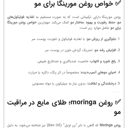
✅ خواص روغن مورینگا برای مو
روغن مورینگا دارای ترکیباتی است که به صورت مستقیم به
تغذیه فولیکول‌های
مو، حفظ رطوبت و بهبود ساختار مو
کمک می‌کند. مهم‌ترین
خواص روغن مورینگا
برای مو
شامل موارد زیر است:
جلوگیری از ریزش مو:
با تغذیه فولیکول و تقویت پوست سر
افزایش رشد مو:
تحریک گردش خون در پوست سر
رفع شوره و التهاب:
خاصیت ضدباکتری و ضدقارچ طبیعی
احیای موهای آسیب‌دیده:
مخصوصاً در اثر رنگ، دکلره یا حرارت
درخشندگی و لطافت:
بدون نیاز به سیلیکون یا مواد مصنوعی
✅ روغن moringa؛ طلای مایع در مراقبت
مو
روغن Moringa
که گاهی با نام “بن اویل” (Ben Oil) نیز شناخته می‌شود، به دلیل