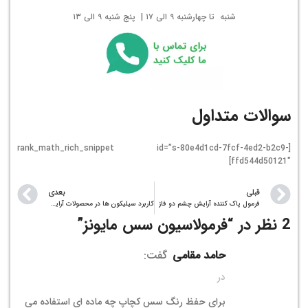
شنبه تا چهارشنبه ۹ الی ۱۷ | پنج شنبه ۹ الی ۱۳
سوالات متداول
[rank_math_rich_snippet id=”s-80e4d1cd-7fcf-4ed2-b2c9-
ffd544d50121″]
قبلی
بعدی
فرمول پاک کننده آرایش چشم دو فاز
کاربرد سیلیکون ها در محصولات آرایشی
2 نظر در “
فرمولاسیون سس مایونز
”
حامد مقامی
گفت:
در
برای حفظ رنگ سس کچاپ چه ماده ای استفاده می