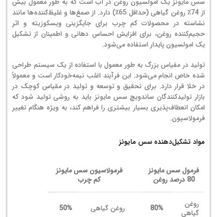
سس مایونز یک امولسیون روغن در آب است که به طور معمول بیش
از 74٪ روغن گیاهی (حداقل 65٪) دارد.
از صمغ‌ها و غلیظ‌کننده‌ها مانند
نشاسته در محصولات کم چرب برای جایگزینی ویسکوزیته و اثر
حجیم‌کننده روغن، برای افزایش احساس دهانی و اطمینان از تشکیل
یک امولسیون پایدار استفاده می‌شود.
تولید در مقیاس بزرگ به طور معمول با استفاده از یک سیستم طراحی
شده خاص انجام می‌شود. این فرآیند اغلب نیمه‌خودکار است و معمولاً
در خلا قرار دارد. برای تحقیق و توسعه و تولید در مقیاس کوچک در
بازار تولیدکنندگان ساندویچ سس مایونز باید به روشی تولید شود که
امکان انعطاف‌پذیری بسیار بیشتری را فراهم کند، به ویژه هنگام تغییر
فرمولاسیون.
مواد تشکیل‌دهنده سس مایونز
فرمول سس مایونز
فرمولاسیون سس مایونز
80 درصد روغن
کم چرب
روغن
80%
روغن گیاهی
50%
گیاهی