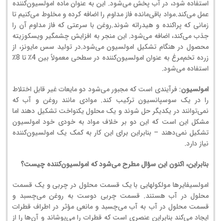
استفاده شود، در آب پخش می‌شود. این به عنوان ماده امولسیون‌کننده
عمل می‌کند.
مواد باقی‌مانده فاز مداوم را اضافه کرده و مخلوط می‌کنیم تا
زمانی که پراکنده و هیدراته شوند.
روغن با سرعتی که فاز مداوم آن را
جذب می‌کند، اضافه می‌شود. این منجر به افزایش چشمگیر ویسکوزیته
محصول در هنگام تشکیل امولسیون می‌شود.
در تولید سس مایونز، از
زرده تخم‌مرغ به عنوان امولسیون‌کننده در سطحی معمولاً بین 4٪ تا 8٪
استفاده می‌شود
.
امولسیون
: فرآیندی است که مجبور می‌شود دو مایعات غیر قابل اختلاط
را در یک سوسپانسیون ترکیب کند. موادی مانند روغن و آب که
نمی‌توانند در یکدیگر حل شوند و یک محلول یکنواخت تشکیل دهند اما
مشکل این است که این دو بر خلاف مواد به خودی خود امولسیون
تشکیل نمی‌دهند – بنابراین برای این کار به کمک یک امولسیون‌کننده
نیاز دارد.
بنابراین، اکنون این سؤال مطرح می‌شود که امولسیون‌کننده چیست؟
امولسیفایرها مولکولهایی با یک قسمت محلول در چربی و یک قسمت
محلول در آب هستند. قسمت چربی دوست به روغن می‌چسبد و
قسمت محلول در آب به آب می‌چسبد و مانعی مؤثر در اطراف قطرات
ایجاد می‌کند بنابراین عنصری است که قطرات را می‌پوشاند و آن‌ها را از