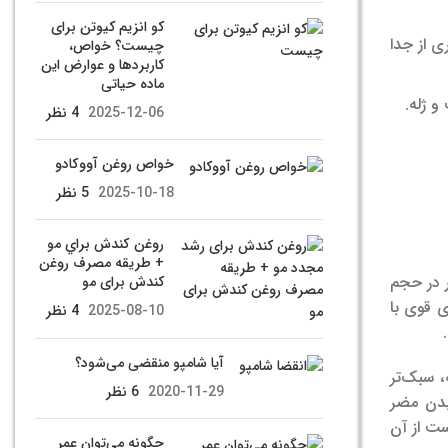
کو انزیم کیوتن برای
ی از جدا
چیست؟ خواص،
کاربردها و عوارض این
ماده حیاتی
و ژله.
2025-12-06
4 نظر
خواص روغن آووكادو
2025-10-18
5 نظر
روغن كندش براي مو
+ طریقه مصرف روغن
ر در حجم
کندش برای مو
ی قوی با
2025-08-10
4 نظر
آیا شامپو منقضی می‌شود؟
، سبک‌تر
2020-11-29
6 نظر
بدن مضر
ست از آن
چگونه می‌توان عمر