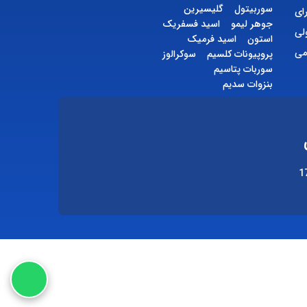
سوربیتول
گلیسیرین
ای
جوهر لیمو
اسید فسفریک
لی
استون
اسید فرمیک
می
پروپیونات کلسیم
سوکرالوز
سوربات پتاسیم
بنزوات سدیم