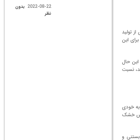
2022-08-22
بدون
نظر
از تولید
برای این
 این حال
ید، نسبت
 به خودی
 سپس خشک
 بستنی و