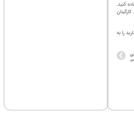
ده کنید.
 کارگینان
ید را به
دی
ین