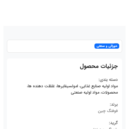
خوراکی و صنعتی
جزئیات محصول
دسته بندی:
مواد اولیه صنایع غذایی
،
امولسیفایرها
،
غلظت دهنده ها
،
محصولات
،
مواد اولیه صنعتی
برند:
فوفنگ چین
گرید: