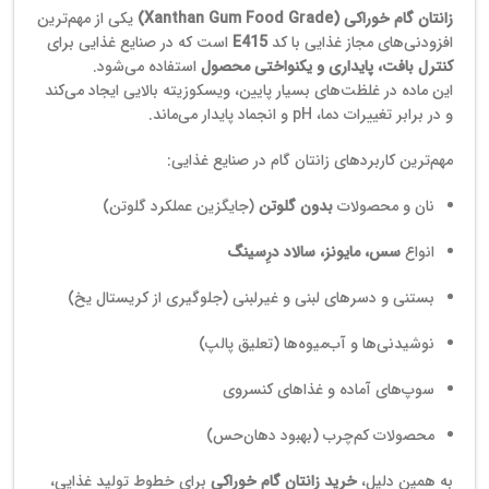
زانتان گام خوراکی (Xanthan Gum Food Grade)
یکی از مهم‌ترین
افزودنی‌های مجاز غذایی با کد
E415
است که در صنایع غذایی برای
کنترل بافت، پایداری و یکنواختی محصول
استفاده می‌شود.
این ماده در غلظت‌های بسیار پایین، ویسکوزیته بالایی ایجاد می‌کند
و در برابر تغییرات دما، pH و انجماد پایدار می‌ماند.
مهم‌ترین کاربردهای زانتان گام در صنایع غذایی:
نان و محصولات
بدون گلوتن
(جایگزین عملکرد گلوتن)
انواع
سس، مایونز، سالاد درِسینگ
بستنی و دسرهای لبنی و غیرلبنی (جلوگیری از کریستال یخ)
نوشیدنی‌ها و آب‌میوه‌ها (تعلیق پالپ)
سوپ‌های آماده و غذاهای کنسروی
محصولات کم‌چرب (بهبود دهان‌حس)
به همین دلیل،
خرید زانتان گام خوراکی
برای خطوط تولید غذایی،