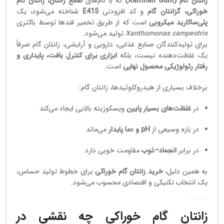
زانتان گام (Xanthan Gum)
که با نام‌های
صمغ زانتان، زانتان گام
خوراکی، گزانتان گام
و کد افزودنی
E415
شناخته می‌شود، یک
پلی‌ساکارید میکروبی
است که از طریق تخمیر قندها توسط باکتری
Xanthomonas campestris
تولید می‌شود.
برای تولیدکنندگان صنایع غذایی، دارویی و آرایشی، زانتان گام صرفاً
یک غلظت‌دهنده نیست، بلکه
ابزاری برای کنترل بافت، پایداری و
رفتار رئولوژیکی محصول نهایی
است.
برخلاف بسیاری از هیدروکلوئیدها، زانتان گام:
در
غلظت‌های بسیار پایین
ویسکوزیته بالایی ایجاد می‌کند
در بازه وسیعی از
pH و دما پایدار
می‌ماند
در برابر
انجماد–ذوب
مقاومت خوبی دارد
به همین دلیل،
خرید زانتان گام خوراکی
برای خطوط تولید حساس،
یک انتخاب تکنیکی و اقتصادی محسوب می‌شود.
زانتان گام خوراکی چه نقشی در