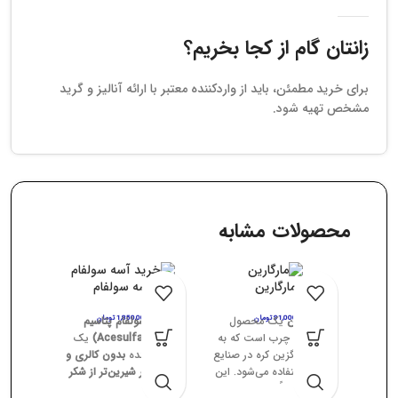
زانتان گام از کجا بخریم؟
برای خرید مطمئن، باید از واردکننده معتبر با ارائه آنالیز و گرید
مشخص تهیه شود.
محصولات مشابه
مارگارین
آسه سولفام
مارگارین
91,000
تومان
یک محصول
1,850,000
تومان
آسه‌سولفام پتاسیم
نیمه‌جامد چرب است که به
(Acesulfame K)
یک
عنوان جایگزین کره در صنایع
شیرین‌کننده
بدون کالری و
غذایی استفاده می‌شود. این
۲۰۰ برابر شیرین‌تر از شکر
ماده عمدتاً از
روغن‌های
است که در نوشیدنی‌ها،