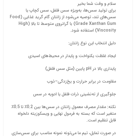
سلام و وقت شما بخیر
برای تولید سس‌ها، به‌ویژه سس فلفل، سس کچاپ یا
سس‌های تند، توصیه می‌شود از زانتان گام گرید غذایی (Food
Grade Xanthan Gum) با گرانروی متوسط تا بالا (High
Viscosity) استفاده شود.
دلیل انتخاب این نوع زانتان:
ایجاد غلظت یکنواخت و پایدار در محیط‌های اسیدی
پایداری بالا در pH پایین (مثل سس فلفل)
مقاومت در برابر حرارت و یخ‌زدگی–ذوب
جلوگیری از ته‌نشینی ذرات فلفل یا ادویه در سس
نکته: مقدار مصرف معمول زانتان در سس‌ها بین 0.2٪ تا 0.5٪
متغیر است که بسته به فرمول نهایی و ویسکوزیته دلخواه
قابل تنظیم است.
در صورت تمایل، تیم ما می‌تونه نمونه مناسب برای سس‌سازی