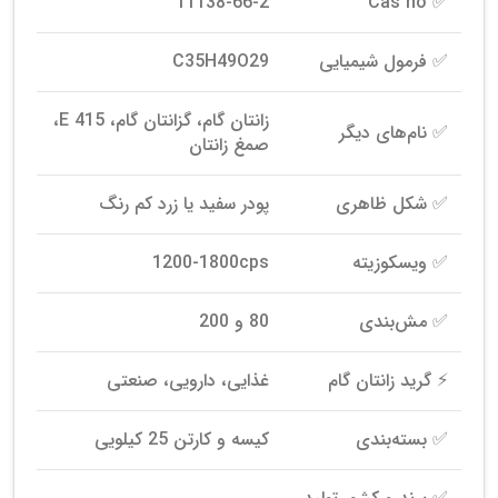
11138-66-2
✅ Cas no
✅ فرمول شیمیایی
C35H49O29
زانتان گام، گزانتان گام، E 415،
✅ نام‌های دیگر
صمغ زانتان
✅ شکل ظاهری
پودر سفید یا زرد کم رنگ
✅ ویسکوزیته
1200-1800cps
✅ مش‌بندی
80 و 200
⚡ گرید زانتان گام
غذایی، دارویی، صنعتی
✅ بسته‌بندی
کیسه و کارتن 25 کیلویی