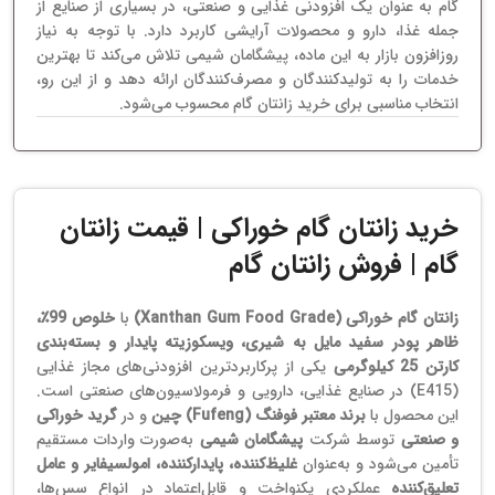
گام به عنوان یک افزودنی غذایی و صنعتی، در بسیاری از صنایع از
جمله غذا، دارو و محصولات آرایشی کاربرد دارد. با توجه به نیاز
روزافزون بازار به این ماده، پیشگامان شیمی تلاش می‌کند تا بهترین
خدمات را به تولیدکنندگان و مصرف‌کنندگان ارائه دهد و از این رو،
انتخاب مناسبی برای خرید زانتان گام محسوب می‌شود.
خرید زانتان گام خوراکی | قیمت زانتان
گام | فروش زانتان گام
زانتان گام خوراکی (Xanthan Gum Food Grade)
با
خلوص 99٪،
ظاهر پودر سفید مایل به شیری، ویسکوزیته پایدار و بسته‌بندی
کارتن 25 کیلوگرمی
یکی از پرکاربردترین افزودنی‌های مجاز غذایی
(E415) در صنایع غذایی، دارویی و فرمولاسیون‌های صنعتی است.
این محصول با
برند معتبر فوفنگ (Fufeng) چین
و در
گرید خوراکی
و صنعتی
توسط شرکت
پیشگامان شیمی
به‌صورت واردات مستقیم
تأمین می‌شود و به‌عنوان
غلیظ‌کننده، پایدارکننده، امولسیفایر و عامل
تعلیق‌کننده
عملکردی یکنواخت و قابل‌اعتماد در انواع سس‌ها،