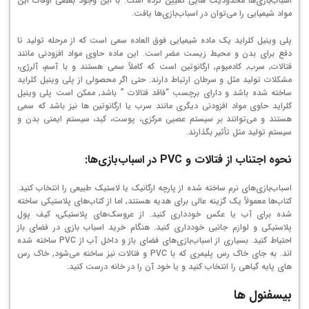
اسباب‌بازی‌ها محدودیت هایی تعیین کرده است. با این وجود بعضی اوقات این
مواد شیمیایی را می‌توان در اسباب‌بازی‌ها یافت.
پلی وینیل کلراید یک ماده شیمیایی فوق العاده سمی است که از مرحله تولید تا
دفع برای بدن و محیط زیست مضر است. این ماده حاوی مواد افزودنی مانند
فتالات, سرب, کادمیوم, ارگانوتین است که کاملاً سمی هستند و با آسم، آلرژی،
مشکلات تولید مثل و سرطان ارتباط دارند. حتی اگر محصولی از پلی وینیل کلراید
ساخته شده باشد و دارای برچسب “فاقد فتالات ” باشد, ممکن است پلی وینیل
کلراید حاوی مواد افزودنی دیگری مانند سرب یا ارگانوتین ها نیز باشد که سمی
هستند و می‌توانند بر سیستم عصبی مرکزی، پوست، کبد، سیستم ایمنی بدن و
سیستم تولید مثل تأثیر بگذارند.
نحوه اجتناب از فتالات و
PVC
در اسباب‌بازی‌ها:
اسباب‌بازی‌های نرم ساخته شده از پارچه ارگانیک یا لاستیک طبیعی را انتخاب کنید.
کتاب‌ها معمولاً یک گزینه عالی برای هدیه هستند, اما از کتاب‌های پلاستیکی ساخته
شده برای آب یا عکس خودداری کنید. از عروسک‌های پلاستیکی، کیف پول
پلاستیکی و لوازم جانبی خودداری کنید. هنگام خرید اسباب بازی در فضای باز
احتیاط کنید. بسیاری از اسباب‌بازی‌های فضای باز و داخل آب از PVC ساخته شده
اند. به جای خاک رس پلیمری که با PVC و فتالات نیز ساخته می‌شود, خاک رس
های پایه گیاهی را انتخاب کنید و یا خود آن را در خانه درست کنید.
بیسفنول ها