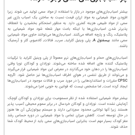
بیشتر اسباب‌بازی‌های موجود در بازار با استفاده از مواد سمی تولید می شوند زیرا
افزودن مواد شیمیایی به مواد ارزان قیمت نسبت به ساختن یک اسباب بازی غیر
سمی از مواد طبیعی هزینه کمتری دارد. به منظور استحکام بخشیدن یا انعطاف
پذیرتر شدن اسباب‌بازی‌ها یا اینکه باعث مهار شعله شود مواد شیمیایی به
پلاستیک، رنگ و پارچه اضافه می‌کنند. اسباب‌بازی‌ها می‌توانند حاوی مواد شیمیایی
سمی مانند
بیسفنول A
, پلی وینیل کلراید, سرب, فتالات, کادمیوم, کلر و آرسنیک
باشند.
اسباب‌بازی‌های حمام و اسباب‌بازی‌های نرم معمولاً از پلی وینیل کلراید با ترکیبات
پلاستیک کننده های اضافه شده ساخته می‌شوند. نوزادان و کودکان نوپا وقتی
اسباب‌بازی‌ها را در دهان خود می‌گذارند در معرض این مواد شیمیایی قرار می‌گیرند
و می‌تواند از طریق تنفس در هوای اطراف اسباب‌بازی‌ها نیز حاصل شود. اگرچه
CPSC
مقررات و استانداردهایی را در مورد سرب و فتالات موجود در اسباب‌بازی‌ها
ایجاد کرده است, اما مشخص نیست که قوانین به خوبی اجرا می‌شوند.
بیشتر مواد شیمیایی استفاده شده از نظر مسمومیت برای نوزادان و کودکان کوچک
آزمایش نشده است. نوزادان و کودکان خردسال در برابر سموم محیطی آسیب پذیر
هستند زیرا آنها توانایی محدود سم‌زدایی دارند و سیستم بیولوژیکی آن ها هنوز
در حال توسعه است. کاهش میزان تماس با مواد شیمیایی در دوره حساس رشد
مغز کودک بسیار مهم است بنابراین اسباب‌بازی‌های سمی باید از محیط کودک شما
حذف شوند.