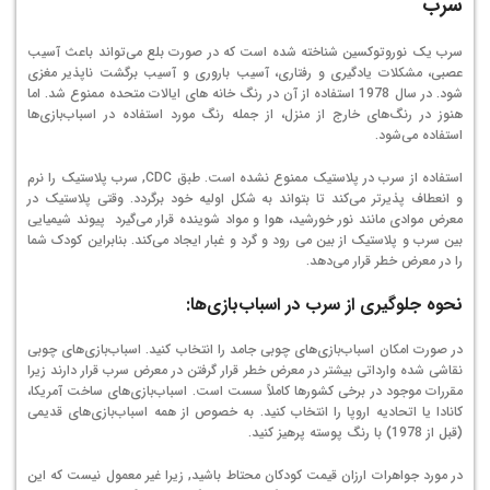
سرب
سرب یک نوروتوکسین شناخته شده است که در صورت بلع می‌تواند باعث آسیب
عصبی، مشکلات یادگیری و رفتاری، آسیب باروری و آسیب برگشت ناپذیر مغزی
شود. در سال 1978 استفاده از آن در رنگ خانه های ایالات متحده ممنوع شد. اما
هنوز در رنگ‌‌های خارج از منزل، از جمله رنگ مورد استفاده در اسباب‌بازی‌ها
استفاده می‌شود.
استفاده از سرب در پلاستیک ممنوع نشده است. طبق CDC, سرب پلاستیک را نرم
و انعطاف پذیرتر می‌کند تا بتواند به شکل اولیه خود برگردد. وقتی پلاستیک در
معرض موادی مانند نور خورشید، هوا و مواد شوینده قرار می‌گیرد پیوند شیمیایی
بین سرب و پلاستیک از بین می رود و گرد و غبار ایجاد می‌کند. بنابراین کودک شما
را در معرض خطر قرار می‌دهد.
نحوه جلوگیری از سرب در اسباب‌بازی‌ها:
در صورت امکان اسباب‌بازی‌های چوبی جامد را انتخاب کنید. اسباب‌بازی‌های چوبی
نقاشی شده وارداتی بیشتر در معرض خطر قرار گرفتن در معرض سرب قرار دارند زیرا
مقررات موجود در برخی کشورها کاملاً سست است. اسباب‌بازی‌های ساخت آمریکا،
کانادا یا اتحادیه اروپا را انتخاب کنید. به خصوص از همه اسباب‌بازی‌های قدیمی
(قبل از 1978) با رنگ پوسته پرهیز کنید.
در مورد جواهرات ارزان قیمت کودکان محتاط باشید, زیرا غیر معمول نیست که این