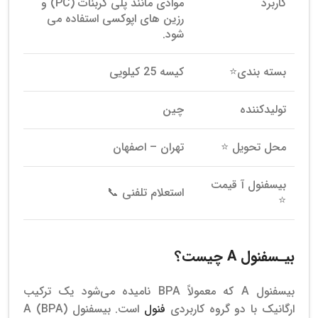
کاربرد
موادی مانند پلی کربنات (PC) و
رزین های اپوکسی استفاده می
شود.
بسته بندی⭐
کیسه 25 کیلویی
تولیدکننده
چین
محل تحویل ⭐
تهران – اصفهان
بیسفنول آ قیمت
استعلام تلفنی 📞
⭐
بیـسفنول A چیست؟
بیسفنول A که معمولاً BPA نامیده می‌شود یک ترکیب
ارگانیک با دو گروه کاربردی
فنول
است. بیسفنول A (BPA)