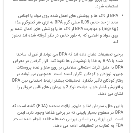
استفاده شود.
BPA از لاک ها و پوشش های اعمال شده روی مواد یا اجناس
نباید از حد خاص 0.05 میلی گرم BPA به ازای هر کیلوگرم غذا
(mg/kg) و مهاجرت BPA از لاک ها یا پوشش های اعمال شده بر
روی مواد و اقلامی که به طور خاص در نظر گرفته شده اند تجاوز
کند.
برخی تحقیقات نشان داده اند که BPA می تواند از ظروف ساخته
شده با BPA به غذا یا نوشیدنی ها نفوذ کند. قرار گرفتن در معرض
BPA به دلیل اثرات احتمالی سلامتی بر روی مغز و غده پروستات
جنین، نوزادان و کودکان نگران کننده است. همچنین می تواند بر
رفتار کودکان تأثیر بگذارد. تحقیقات بیشتر ارتباط احتمالی بین BPA
و افزایش فشار خون، دیابت نوع 2 و بیماری های قلبی عروقی را
نشان می دهد.
با این حال، سازمان غذا و داروی ایالات متحده (FDA) گفته است که
BPA در سطوح بسیار پایینی که در برخی غذاها وجود دارد، ایمن
است. این ارزیابی بر اساس بررسی صدها مطالعه انجام شده است.
FDA به نظارت بر تحقیقات ادامه می دهد.