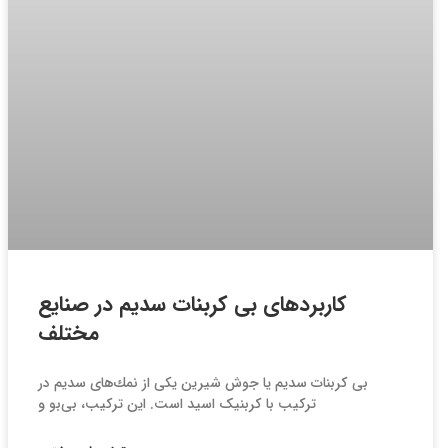
كاربردهای بی كربنات سديم در صنایع
مختلف
بی كربنات سدیم یا جوش شیرین یكی از نمك‌های سدیم در
تركیب با كربنیک اسید است. این تركیب، بی‌بو و