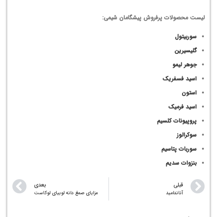
لیست محصولات پرفروش پیشگامان شیمی:
سوربیتول
گلیسیرین
جوهر لیمو
اسید فسفریک
استون
اسید فرمیک
پروپیونات کلسیم
سوکرالوز
سوربات پتاسیم
بنزوات سدیم
قبلی
بعدی
آناندامید
مزایای صمغ دانه لوبیای لوکاست