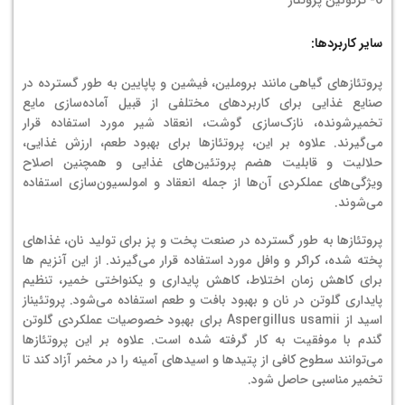
سایر کاربردها:
پروتئازهای گیاهی مانند بروملین، فیشین و پاپایین به طور گسترده در
صنایع غذایی برای کاربردهای مختلفی از قبیل آماده‌سازی مایع
تخمیرشونده، نازک‌سازی گوشت، انعقاد شیر مورد استفاده قرار
می‌گیرند. علاوه بر این، پروتئازها برای بهبود طعم، ارزش غذایی،
حلالیت و قابلیت هضم پروتئین‌های غذایی و همچنین اصلاح
ویژگی‌های عملکردی آن‌ها از جمله انعقاد و امولسیون‌سازی استفاده
می‌شوند.
پروتئازها به طور گسترده در صنعت پخت و پز برای تولید نان، غذاهای
پخته شده، کراکر و وافل مورد استفاده قرار می‌گیرند. از این آنزیم ها
برای کاهش زمان اختلاط، کاهش پایداری و یکنواختی خمیر، تنظیم
پایداری گلوتن در نان و بهبود بافت و طعم استفاده می‌شود. پروتئیناز
اسید از Aspergillus usamii برای بهبود خصوصیات عملکردی گلوتن
گندم با موفقیت به کار گرفته شده است. علاوه بر این پروتئازها
می‌توانند سطوح کافی از پتیدها و اسیدهای آمینه را در مخمر آزاد کند تا
تخمیر مناسبی حاصل شود.