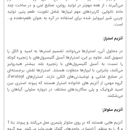
می‌گیرند ، از همه مهم‌تر در تولید روغن، صنایع لبنی و در ساخت چند
ماده نانوایی. کاربردهای مهم لیپازها شامل تقویت طعم پنیر، تولید
چربی شیر لیپولیز شده برای استفاده در کره به عنوان طعم‌دهنده و…
است.
آنزیم استراز:
در محلول آبی، استرازها می‌توانند تقسیم استرها به اسید و الکل را
تسهیل کنند. علاوه بر این، استرازها آسیل گلیسرول‌های با زنجیره کوتاه
را نسبت به آسیل گلیسرول‌های با زنجیره بلند بیشتر هیدرولیز
می‌کنند، بنابراین با لیپازها متفاوت هستند. استرازها نقش برجسته‌ای
در صنایع غذایی و نوشیدنی‌های الکلی دارند. استرازهای Feruloyl،
گروه مهمی از آنزیم های خانواده استراز هستند که پیوند استری بین
اسید فرولیک و پلی ساکاریدهای مختلف در دیواره سلولی گیاهان را
می‌شکنند.
آنزیم سلولاز:
آنزیم هایی هستند که بر روی سلولز پلیمری عمل می‌کنند و پیوند بتا 1
و 4 را به منظور آزادسازی واحدهای گلوکز هیدرولیز می‌کنند. سه گروه