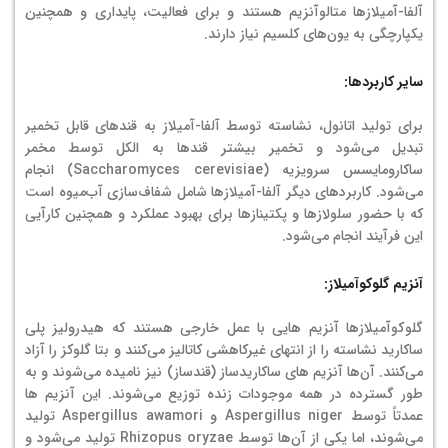
آلفا-آمیلازها متالوآنزیم هستند و برای فعالیت، پایداری و همچنین
یکپارچگی به یون‌های کلسیم نیاز دارند.
سایر کاربردها:
برای تولید اتانول، نشاسته توسط آلفا-آمیلاز به قندهای قابل تخمیر
تبدیل می‌شود و تخمیر بیشتر قندها به الکل توسط مخمر
ساکارومایسس سرویزیه (Saccharomyces cerevisiae) انجام
می‌شود. کاربردهای دیگر آلفا-آمیلازها شامل شفاف‌سازی آب‌میوه است
که با حضور سلولازها و پکتینازها برای بهبود عملکرد و همچنین کارآیی
این فرآیند انجام می‌شود.
آنزیم گلوکوآمیلاز:
گلوكوآمیلازها آنزیم هایی با عمل خارجی هستند كه هیدرولیز پلی
ساکارید نشاسته را از انتهای غیرکاهشی کاتالیز می‌کنند و بتا گلوکز را آزاد
می‌کنند. آن‌ها آنزیم های ساکاریدساز (قندساز) نیز نامیده می‌شوند و به
طور گسترده در همه موجودات زنده توزیع می‌شوند. این آنزیم ها
عمدتاً توسط Aspergillus niger و Aspergillus awamori تولید
می‌شوند، اما یکی از آن‌ها توسط Rhizopus oryzae تولید می‌شود و