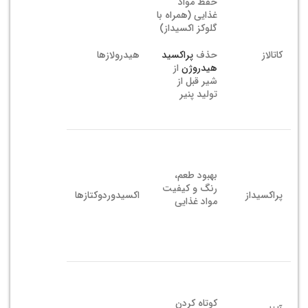
حفظ مواد
غذایی (همراه با
گلوکز اکسیداز)
کاتالاز
حذف
پراکسید
هیدرولازها
هیدروژن
از
شیر قبل از
تولید پنیر
بهبود طعم،
رنگ و کیفیت
پراکسیداز
اکسیدوردوکتازها
مواد غذایی
کوتاه کردن