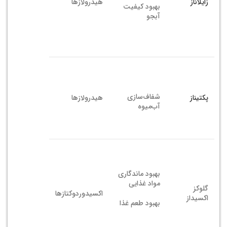
زایلاناز
هیدرولازها
بهبود کیفیت
آبجو
شفاف‌سازی
پکتیناز
هیدرولازها
آب‌میوه
بهبود ماندگاری
مواد غذایی
گلوکز
اکسیدوردوکتازها
اکسیداز
بهبود طعم غذا