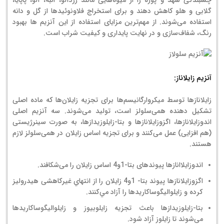
گلابی و هلو کاهش دهند و برای استخراج فلاونوئیدها از گل و دانه
استفاده می‌شوند. از مهم‌ترین مزایای استفاده از این آنزیم ها بهبود
رنگ، شفاف‌سازی و در نهایت پایداری و کیفیت شراب است.
آنزیم زایلاناز:
زایلانازها توسط میکروارگانیسم‌ها برای تجزیه زایلان‌ها که ماده اصلی
تشکیل دهنده همی‌سلولز است، تولید می‌شوند. سه آنزیم اصلی
اندوزایلانازها، اگزوزایلانازها و بتا-زایلوزیدازها، به صورت سینرژیستی
(هم افزایی) عمل می‌كنند و برای تجزیه اساس زایلان در همی‌سلولز لازم
هستند.
اندوزایلاانازها پیوندهای بتا-1و4 اساس زایلان را می‌شکافند.
اگزوزايلانازها پیوند بتا- 1و4 زايلان را از انتهاي غيركاهشی هيدروليز
كرده و زايلواليگوساكاريدها را آزاد مي‌كنند.
بتا-زایلوزیدازها باعث تجزیه زایلوبیوز و زايلواليگوساكاريدها
می‌شوند تا زایلوز آزاد شود.