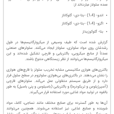
عمده سلولاز عبارت‌اند از:
اندو- (1،4) -بتا-دی- گلوکاناز
اگزو- (1،4) -بتا-دی- گلوکاناز
بتا- گلوکوزیداز
گزارش شده است که طیف وسیعی از میکروارگانیسم‌ها در طول
رشدشان روی مواد سلولزی، سلولاز ایجاد می‌کنند. سلولزهای صنعتی
عمدتاً از منابع میکروبی، باکتریایی و قارچی تشکیل شده‌اند و این
میکروارگانیسم‌ها می‌توانند از نظر زیستگاهی متنوع باشند.
باکتری‌های هوازی مکانیسمی مشابه تخریب سلولز با قارچ‌های هوازی
را نشان می‌دهند. در باکتری‌های بی‌هوازی سلولزوم در سطح سلول قرار
دارد و از طریق سیستم متفاوتی عمل می‌کند. سلولزهای قارچی
(آسپرژیلوس و تریکودرما) و باکتریایی (باسیلوس و پنی باسیل) به طور
بالقوه در تولید مواد غذایی مورد استفاده قرار می‌گیرند.
آن‌ها به طور گسترده برای صنایع مختلف مانند نساجی، کاغذ، مواد
شوینده و صنایع غذایی نیز استفاده می‌شوند. همچنین می‌توانند
چسبندگی شهد و پوره را از میوه‌هایی مانند زردآلو، انبه، آلو، پاپایا،