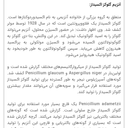
آنزیم گلوکز اکسیداز:
متعلق به گروه بزرگی از خانواده آنزیمی به نام اکسیدوردوکتازها است.
گلوکز اکسیداز یک فلاووپروتئین است که در سال 1928 توسط مولر
کشف شد. وی اظهار داشت: در حضور اکسیژن محلول، آنزیم می‌تواند
گلوکز را به اسید گلوکونیک تبدیل کند. در این واکنش، بتا-دی گلوکز به
گلوکونولاکتون اکسیده می‌شود و اکسیژن مولکولی به پراکسید
هیدروژن کاهش می‌یابد. سپس گلوکونولاکتون به طور خودبخود به
اسید گلوکونیک هیدرولیز می‌شود.
تولید گلوکز اکسیداز از میکروارگانیسم‌های مختلف گزارش شده است و
اولین‌بار در Aspergillus niger و Penicillium glaucum کشف شد.
گونه‌های آسپرژیلوس نیجر به طور گسترده برای تولید گلوکز اکسیداز
مورد استفاده قرار می‌گیرد و سویه‌های آن می‌توانند مقدار بیشتری
گلوکز اکسیداز را تولید کنند.
Penicillium adametzii یک قارچ بسیار مورد استفاده برای تولید
گلوکز اکسیداز خارج سلولی است. گزارش شده است که گونه‌های
مختلف باکتریایی نیز گلوکز اکسیداز تولید می‌کنند. گرچه گزارش شده
است که بسیاری از گونه‌های باکتریایی و قارچی این آنزیم را تولید