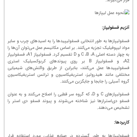
آنزیم فسفولیپاز:
فسفولیپازها به طور انتخابی فسفولیپیدها را به اسیدهای چرب و سایر
مواد لیپوفیلیک تجزیه می‌کنند. بر اساس مکانیسم عمل می‌توان آن‌ها را
به چهار دسته اصلی C ،B ،A و D تقسیم کرد. فسفولیپاز A1، فسفولیپاز
A2، و فسفولیپاز B بر روی پیوندهای کربوکسیلیک استری
فسفولیپیدها عمل می‌کنند، بنابراین از طریق واکنش‌های شیمیایی
مختلفی مانند هیدرولیز، استریفیکاسیون و ترانس استریفیکاسیون
گروه آسیلی را جابجا و جایگزین می‌کنند.
فسفولیپازهای C و D، که گروه سر قطبی را اصلاح می‌کنند و به عنوان
فسفو دی‌استرازها نیز شناخته می‌شوند و پیوند فسفو دی استر را
تشخیص می‌دهند.
کاربردها:
فسفولیپازها به طور گسترده در صنایع غذایی مورد استفاده قرار