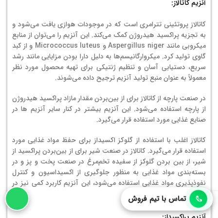
آنزیم کاتالاز:
كاتالاز پروتئینی تترامری است كه در موجودات هوازی یافت می‌شود و
به تجزیه پراکسید هیدروژن کمک می‌کند. این آنزیم را می‌توان از منابع
میکروبی مانند Aspergillus niger و Micrococcus luteus و از کبد
گاوی تولید کرد. میکروارگانیسم‌ها به دلیل دارا بودن مزایایی مانند رشد
سریع، دستیابی آسان و تنظیم ژنتیکی برای تهیه محصول مورد نظر
معمولاً به عنوان منبع تولید آنزیم ترجیح داده می‌شوند.
در صنعت پارچه از کاتالاز برای از بین‌بردن مقدار مازاد پراکسید هیدروژن
از پارچه استفاده می‌شود. این آنزیم بیشتر در کنار سایر آنزیم ها در
صنایع غذایی مورد استفاده قرار می‌گیرد.
كاتالاز اغلب با استفاده از گلوكز اكسیداز برای حفظ مواد غذایی مورد
استفاده قرار می‌گیرد. کاتالاز در صنعت شیر برای از بین‌بردن پراکسید از
شیر، از بین بردن گلوکز از سفیده تخم‌مرغ در صنعت پخت و پز و در
بسته‌بندی مواد غذایی به منظور جلوگیری از اکسیداسیون و کنترل
نفوذپذیری مواد غذایی استفاده می‌شود، این آنزیم کاربرد کمی نیز در
تولید پنیر دارد.
تماس با تیم فروش
آنزیم پراکسیداز: