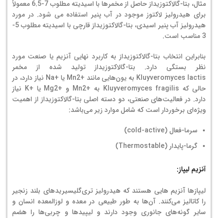
مثال، بتا-گالاکتوزیداز حاصل از مخمرها با اسیدیته مطلوب 7-6.5 معمولاً
برای هیدرولیز لاکتوز موجود در آب پنیر استفاده می شود. در مورد
هیدرولیز آب پنیر اسیدی، بتا-گالاکتوزیداز قارچی با اسیدیته مطلوب 5-
3 مناسب است.
بنابراین انتخاب بتا-گالاکتوزیداز به کاربرد نهایی آنزیم یا صنعت مورد
نظر بستگی دارد. بتا-گالاکتوزیداز تولید شده از مخمر
Kluyveromyces lactis به یون‌هایی مانند +Mn2 یا +Na نیاز دارد، در
حالی که Kluyveromyces fragilis به +Mn2 و +Mg2 یا +K نیاز
دارد. در فعالیت‌های صنعتی، دو دسته اصلی بتا-گالاکتوزیداز از اهمیت
ویژه‌ای برخوردار است که شامل موارد زیر می‌باشد:
سرما-فعال (cold-active)
گرما-پایدار (Thermostable)
آنزیم لیپاز:
لیپازها آنزیم هایی هستند که هیدرولیز تری‌گلیسیریدهای بلند زنجیر
را کاتالیز می‌کنند. آن‌ها به طور طبیعی در معده و لوزالمعده انسان و
سایر گونه‌های جانوری وجود دارند و لیپیدها و چربی‌ها را هضم