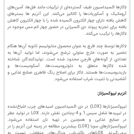
لاکازها اکسیداسیون طیف گسترده‌ای از ترکیبات مانند فنل‌ها، آمین‌های
آروماتیک و آسکوربات‌ها را کاتالیز می‌کنند. این آنزیم ها بسترهای
کاهش یافته دارای چهار الکترون اکسیده شده را با چهار الکترون کاهش
یافته برای تجزیه پیوند دی اکسیژنی در حضور چهار اتم مس موجود در
لاکازها، را ترکیب می‌کنند.
لاكازها توسط چند قارچ به عنوان محصول متابوليسم ثانويه آن‌ها هنگام
تخمير به صورت خارج سلولي ترشح مي‌شوند، اما توليد آن‌ها به
تعدادي از گونه‌هاي قارچي محدود شده است. تولیدکنندگان شناخته
شده لاکازها متعلق به دئوترومیست‌ها، آسکومیست‌ها و
بازیدیومیست‌ها هستند. لاکاز برای اصلاح رنگ ظاهری صنایع غذایی و
آشامیدنی یا تثبیت شراب استفاده می‌شود.
آنزیم لیپوکسیژناز:
لیپوکسیژنازها (LOX) در دی اکسیداسیون اسیدهای چرب اشباع‌نشده
در لیپیدها شامل سیس 1 و 4-پنتادین نقش دارند. LOX در تولید عطر
در صنایع غذایی و همچنین در تهیه نان استفاده می‌شود.
لیپوکسیژنازهای سویا (LOX) بیشترین مطالعه در زمینه این آنزیم را در
برمی‌گیرند. LOXهای باکتریایی ویژگی‌های متفاوتی نسبت به