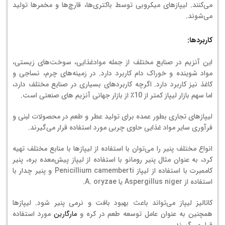
می‌کنند. لیپازهای میکروبی توسط باکتری‌ها، قارچ‌ها و مخمرها تولید
می‌شوند.
کاربردها:
این آنزیم در صنایع مختلف از جمله موادغذایی، سوخت‌های زیستی،
مواد شوینده و خوراک دام کاربرد دارد. در زمینه‌های چرم، نساجی و
کاغذ نیز کاربرد دارد. اگرچه کاربردهای بسیاری در صنایع مختلف دارد،
اما سهم بازار لیپاز کمتر از 10٪ از بازار جهانی آنزیم های صنعتی است.
لیپازهای تجاری بطور عمده برای تولید عطر و طعم در محصولات لبنی و
فرآوری سایر مواد غذایی حاوی چربی مورد استفاده قرار می‌گیرند.
انواع مختلف پنیر را می‌توان با استفاده از لیپازها با منابع مختلف تهیه
کرد، به عنوان مثال پنیر رومانو با استفاده از لیپاز پیش‌­معده بره، پنیر
کاممبرت با استفاده از لیپاز Penicillium camemberti و پنیر چدار با
استفاده از Aspergillus niger یا A. oryzae.
کاتالیز لیپاز می‌تواند باعث بهبود بافت و نرمی پنیر شود. لیپازها
همچنین به عنوان عامل توسعه طعم در کره و
مارگارین
مورد استفاده
قرار می‌گیرند.