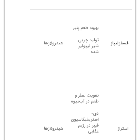
بهبود طعم پنیر
تولید چربی
فسفولیپاز
هیدرولازها
شیر لیپولیز
شده
تقویت عطر و
طعم در آب‌میوه
دی-
استریفیکاسیون
فیبر در رژیم
استراز
هیدرولازها
غذایی