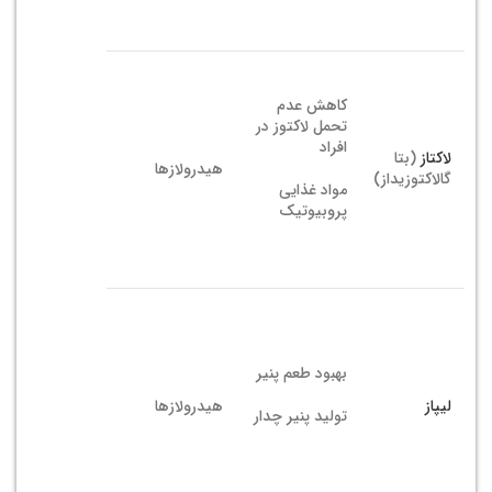
کاهش عدم
تحمل لاکتوز در
افراد
لاکتاز
(بتا
هیدرولازها
گالاکتوزیداز)
مواد غذایی
پروبیوتیک
بهبود طعم پنیر
لیپاز
هیدرولازها
تولید پنیر چدار