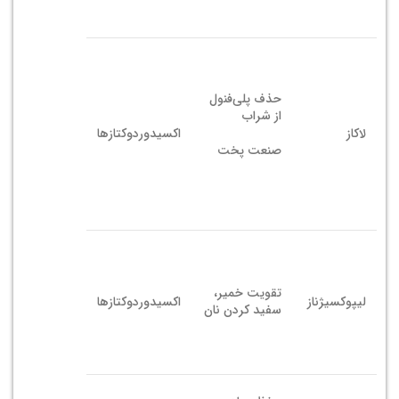
حذف پلی‌فنول
از شراب
لاکاز
اکسیدوردوکتازها
صنعت پخت
تقویت خمیر،
لیپوکسیژناز
اکسیدوردوکتازها
سفید کردن نان