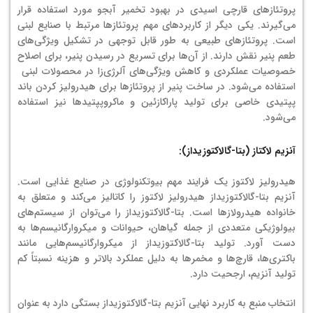
پروتئازهای قارچی اسیدی در بهبود تخمیر آبجو مورد استفاده قرار
می‌گیرند. یکی دیگر از کاربردهای مهم پروتئازها مرتبط با صنایع لبنی
است. پروتئازهای طبیعی به طور قابل توجهی در تشکیل ویژگی‌های
طعم پنیر نقش دارند. از آن‌ها برای تسریع در رسیدن پنیر، برای اصلاح
خصوصیات عملکردی و کاهش ویژگی‌های آلرژی‌زا در محصولات لبنی ​​
استفاده می‌شود. در ساخت پنیر از پروتئازها برای هیدرولیز کردن باند
پپتیدی خاصی برای تولید پاراکازئین و ماکروپپتیدها نیز استفاده
می‌شود.
آنزیم لاکتاز (بتا-گالاکتوزیداز):
هیدرولیز لاکتوز یک فرایند مهم بیوتکنولوژی در صنایع غذایی است.
آنزیم بتا-گالاکتوزیداز هیدرولیز لاکتوز را کاتالیز می‌کند و متعلق به
خانواده هیدرولازها است. بتا-گالاکتوزیداز را می‌توان از سیستم‌های
بیولوژیکی متعددی از جمله گیاهان، حیوانات و میکروارگانیسم‌ها به
دست آورد. تولید بتا-گالاکتوزیداز از میکروارگانیسم‌هایی مانند
باکتری‌ها، قارچ‌ها و مخمرها به دلیل عملکرد بالاتر و هزینه نسبتاً کم
تولید آنزیم، ارجحیت دارد.
انتخاب منبع به کاربرد نهایی آنزیم بتا-گالاکتوزیداز بستگی دارد به عنوان