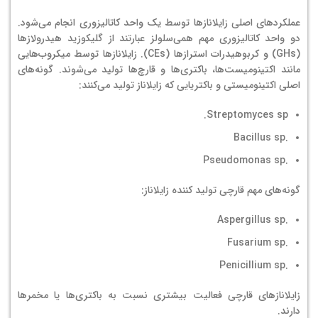
عملکردهای اصلی زایلانازها توسط یک واحد کاتالیزوری انجام می‌شود.
دو واحد کاتالیزوری مهم همی‌سلولز عبارتند از گلیکوزید هیدرولازها
(GHs) و کربوهیدرات استرازها (CEs). زایلانازها توسط میکروب‌هایی
مانند اکتینومیست‌ها، باکتری‌ها و قارچ‌ها تولید می‌شوند. گونه‌های
اصلی اکتینومیستی و باکتریایی که زایلاناز تولید می‌کنند:
Streptomyces sp.
.Bacillus sp
.Pseudomonas sp
گونه‌های مهم قارچی تولید کننده زایلاناز:
.Aspergillus sp
.Fusarium sp
.Penicillium sp
زایلانازهای قارچی فعالیت بیشتری نسبت به باکتری‌ها یا مخمرها
دارند.