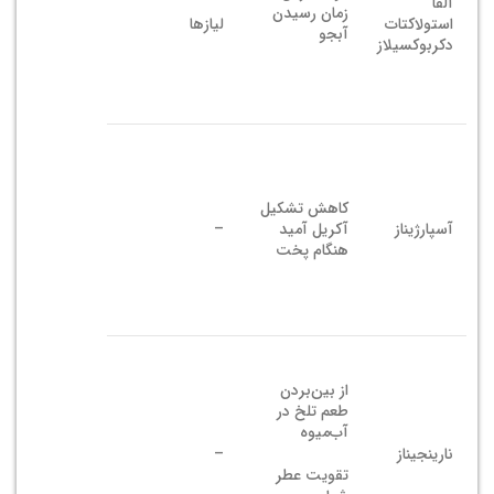
آلفا
زمان رسیدن
استولاکتات
لیازها
آبجو
دکربوکسیلاز
کاهش تشکیل
آسپارژیناز
آکریل آمید
–
هنگام پخت
از بین‌بردن
طعم تلخ در
آب‌میوه
نارینجیناز
–
تقویت عطر