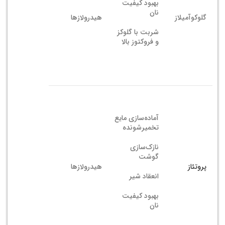
بهبود کیفیت
نان
گلوکوآمیلاز
هیدرولازها
شربت با گلوکز
و فروکتوز بالا
آماده‌سازی مایع
تخمیرشونده
نازک‌سازی
گوشت
پروتئاز
هیدرولازها
انعقاد شیر
بهبود کیفیت
نان