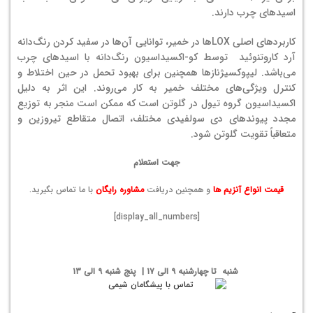
اسیدهای چرب دارند.
کاربردهای اصلی LOXها در خمیر، توانایی آن‌ها در سفید کردن رنگ‌دانه
آرد کاروتنوئید توسط کو-اکسیداسیون رنگ‌دانه با اسیدهای چرب
می‌باشد. لیپوکسیژنازها همچنین برای بهبود تحمل در حین اختلاط و
کنترل ویژگی‌های مختلف خمیر به کار می‌روند. این اثر به دلیل
اکسیداسیون گروه تیول در گلوتن است که ممکن است منجر به توزیع
مجدد پیوندهای دی سولفیدی مختلف، اتصال متقاطع تیروزین و
متعاقباً تقویت گلوتن شود.
جهت استعلام
قیمت انواع آنزیم ها
و همچنین دریافت
مشاوره رایگان
با ما تماس بگیرید.
[display_all_numbers]
شنبه تا چهارشنبه ۹ الی ۱۷ | پنج شنبه ۹ الی ۱۳