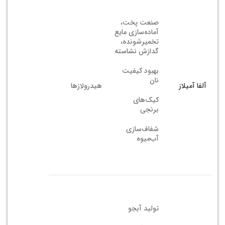
صنعت پخت،
آماده‌سازی مایع
تخمیرشونده،
گدازش نشاسته
بهبود کیفیت
نان
آلفا آمیلاز
هیدرولازها
کیک‌های
برنجی
شفاف‌سازی
آب‌میوه
تولید آبجو