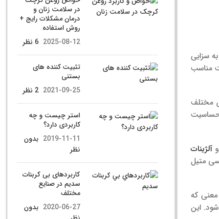
خواص روغن کرچک
در سلامت زنان و
درمان مشکلات رایج +
روش استفاده
2025-08-12
6 نظر
 به سزایی
تثبیت کننده های
یت مناسب
بستنی
2021-09-25
2 نظر
ای مختلف
ه حساسیت
استر چیست و چه
کاربردی دارد؟
2019-11-11
بدون
و
آلژینات
نظر
کسی متیل
كاربردهای بی كربنات
سديم در صنایع
مختلف
معنی که
شود. این
2020-06-27
بدون
نظر