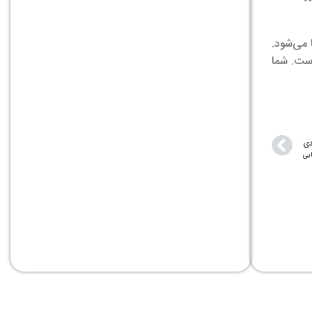
 می‌شود.
است. شما
دی
یی