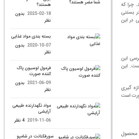
 چرا که
هستند؟
ر بستنی
2025-02-18
بدون
 در این
نظر
بسته بندی مواد غذایی
2020-10-07
بدون
نظر
ن بخش به برسی این
ست. این
فرمول لوسیون پاک
کننده صورت
2021-06-09
بدون
ازه گیری
نظر
. در این صورت است
مواد نگهدارنده طبیعی
آرایشی
2019-11-06
4 نظر
 باید یک محصول
سورفکتانت در شامپو