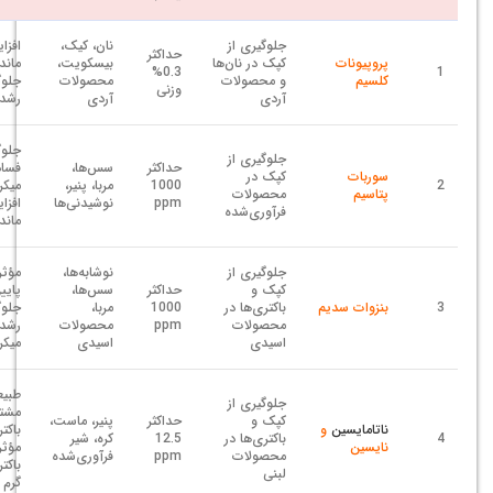
جلوگیری از
نان، کیک،
افزا
حداکثر
پروپیونات
کپک در نان‌ها
بیسکویت،
ماند
0.3%
1
کلسیم
و محصولات
محصولات
جلوگ
وزنی
آردی
آردی
رشد 
جلوگ
جلوگیری از
حداکثر
سس‌ها،
فساد
سوربات
کپک در
2
1000
مربا، پنیر،
میکر
پتاسیم
محصولات
ppm
نوشیدنی‌ها
افزا
فرآوری‌شده
ماند
جلوگیری از
نوشابه‌ها،
کپک و
حداکثر
سس‌ها،
پایی
3
بنزوات سدیم
باکتری‌ها در
1000
مربا،
جلوگ
محصولات
ppm
محصولات
رشد
اسیدی
اسیدی
میکر
طبیع
جلوگیری از
مشتق
کپک و
حداکثر
پنیر، ماست،
ناتامایسین
و
باکتر
4
باکتری‌ها در
12.5
کره، شیر
نایسین
مؤثر
محصولات
ppm
فرآوری‌شده
باکت
لبنی
گرم 