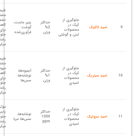
طبیع
مشتق
جلوگیری از
تخمی
حداکثر
پنیر، ماست،
کپک در
9
اسید لاکتیک
2%
گوشت
محصولات
برای
وزنی
فرآوری‌شده
لبنی و گوشتی
جلوگ
رشد
میکر
طبیع
مشتق
جلوگیری از
میوه‌
حداکثر
آبمیوه‌ها،
کپک در
10
اسید سیتریک
1%
نوشابه‌ها،
محصولات
برای
وزنی
سس‌ها
اسیدی
جلوگ
رشد
میکر
جلوگیری از
حداکثر
پایی
کپک در
نوشابه‌ها،
11
اسید بنزوئیک
1000
جلوگ
محصولات
سس‌ها، مربا
ppm
رشد
اسیدی
میکر