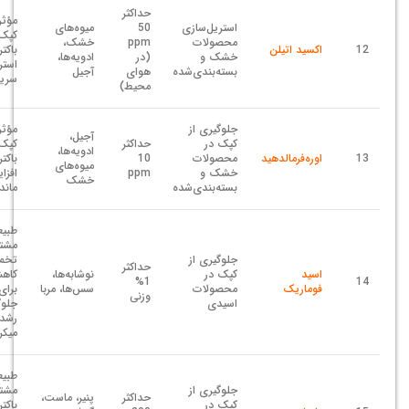
حداکثر
مؤثر
استریل‌سازی
50
میوه‌های
کپک‌
محصولات
ppm
خشک،
12
اکسید اتیلن
باکتر
خشک و
(در
ادویه‌ها،
استر
بسته‌بندی‌شده
هوای
آجیل
سری
محیط)
جلوگیری از
مؤثر
آجیل،
کپک در
حداکثر
کپک‌
ادویه‌ها،
13
اوره‌فرمالدهید
محصولات
10
باکتر
میوه‌های
خشک و
ppm
افزا
خشک
بسته‌بندی‌شده
ماند
طبیع
مشتق
جلوگیری از
تخمی
حداکثر
اسید
کپک در
نوشابه‌ها،
1%
14
فوماریک
محصولات
سس‌ها، مربا
برای
وزنی
اسیدی
جلوگ
رشد
میکر
طبیع
جلوگیری از
مشتق
حداکثر
پنیر، ماست،
کپک در
باکتر