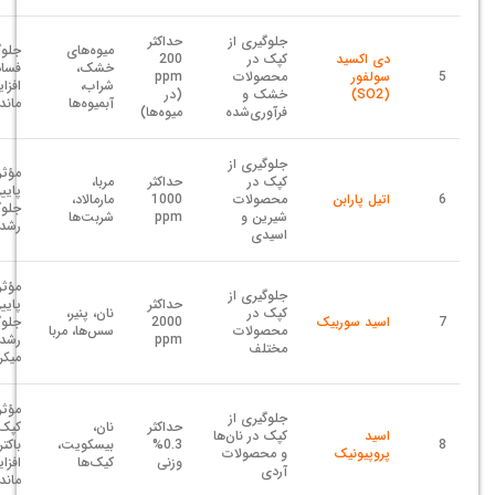
جلوگیری از
حداکثر
میوه‌های
جلوگ
دی اکسید
کپک در
200
خشک،
فساد
5
سولفور
محصولات
ppm
شراب،
افزا
(SO2)
خشک و
(در
آبمیوه‌ها
ماند
فرآوری‌شده
میوه‌ها)
جلوگیری از
کپک در
حداکثر
مربا،
پایی
6
اتیل پارابن
محصولات
1000
مارمالاد،
جلوگ
شیرین و
ppm
شربت‌ها
رشد 
اسیدی
جلوگیری از
حداکثر
پایی
کپک در
نان، پنیر،
7
اسید سوربیک
2000
جلوگ
محصولات
سس‌ها، مربا
ppm
رشد
مختلف
میکر
مؤثر
جلوگیری از
حداکثر
نان،
کپک‌
اسید
کپک در نان‌ها
8
0.3%
بیسکویت،
باکتر
پروپیونیک
و محصولات
وزنی
کیک‌ها
افزا
آردی
ماند