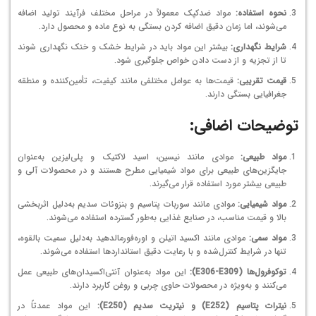
نحوه استفاده:
مواد ضدکپک معمولاً در مراحل مختلف فرآیند تولید اضافه
می‌شوند، اما زمان دقیق اضافه کردن بستگی به نوع ماده و محصول دارد.
شرایط نگهداری:
بیشتر این مواد باید در شرایط خشک و خنک نگهداری شوند
تا از تجزیه و از دست دادن خواص جلوگیری شود.
قیمت تقریبی:
قیمت‌ها به عوامل مختلفی مانند کیفیت، تأمین‌کننده و منطقه
جغرافیایی بستگی دارند.
توضیحات اضافی:
مواد طبیعی:
موادی مانند نیسین، اسید لاکتیک و پلی‌لیزین به‌عنوان
جایگزین‌های طبیعی برای مواد شیمیایی مطرح هستند و در محصولات آلی و
طبیعی بیشتر مورد استفاده قرار می‌گیرند.
مواد شیمیایی:
موادی مانند سوربات پتاسیم و بنزوئات سدیم به‌دلیل اثربخشی
بالا و قیمت مناسب، در صنایع غذایی به‌طور گسترده استفاده می‌شوند.
مواد سمی:
موادی مانند اکسید اتیلن و اوره‌فورمالدهید به‌دلیل سمیت بالقوه،
تنها در شرایط کنترل‌شده و با رعایت دقیق استانداردها استفاده می‌شوند.
توکوفرول‌ها (E306-E309):
این مواد به‌عنوان آنتی‌اکسیدان‌های طبیعی عمل
می‌کنند و به‌ویژه در محصولات حاوی چربی و روغن کاربرد دارند.
نیترات پتاسیم (E252) و نیتریت سدیم (E250):
این مواد عمدتاً در