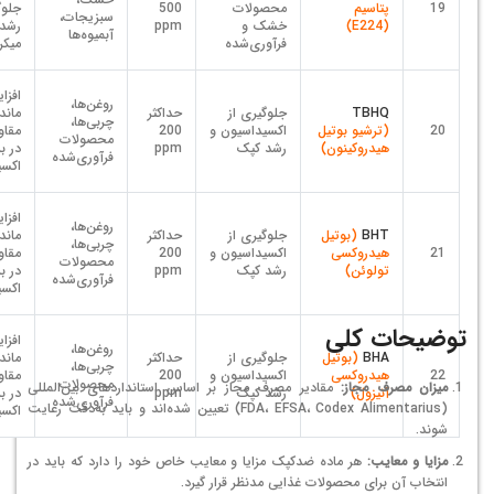
19
پتاسیم
محصولات
500
جلوگ
سبزیجات،
(E224)
خشک و
ppm
رشد
آبمیوه‌ها
فرآوری‌شده
میکر
افزا
روغن‌ها،
TBHQ
جلوگیری از
حداکثر
ماند
چربی‌ها،
20
(ترشیو بوتیل
اکسیداسیون و
200
مقاو
محصولات
هیدروکینون)
رشد کپک
ppm
در بر
فرآوری‌شده
اکسی
افزا
روغن‌ها،
BHT
(بوتیل
جلوگیری از
حداکثر
ماند
چربی‌ها،
21
هیدروکسی
اکسیداسیون و
200
مقاو
محصولات
تولوئن)
رشد کپک
ppm
در بر
فرآوری‌شده
اکسی
توضیحات کلی
افزا
روغن‌ها،
BHA
(بوتیل
جلوگیری از
حداکثر
ماند
چربی‌ها،
22
هیدروکسی
اکسیداسیون و
200
مقاو
محصولات
میزان مصرف مجاز:
مقادیر مصرف مجاز بر اساس استانداردهای بین‌المللی
آنیزول)
رشد کپک
ppm
در بر
فرآوری‌شده
(FDA، EFSA، Codex Alimentarius) تعیین شده‌اند و باید به‌دقت رعایت
اکسی
شوند.
مزایا و معایب:
هر ماده ضدکپک مزایا و معایب خاص خود را دارد که باید در
انتخاب آن برای محصولات غذایی مدنظر قرار گیرد.