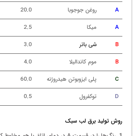
A
روغن جوجوبا
20.0
A
میکا
2.5
B
شی باتر
3.0
B
موم کاندالیلا
4.0
C
پلی ایزوبوتن هیدروژنه
60.0
D
توکفرول
0.5
روش تولید برق لب سبک
1.
رنگ‌ها را در قسمت A در دمای اتاق با هم مخلوط کنید.