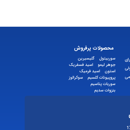
محصولات پرفروش
سوربیتول
گلیسیرین
ای
جوهر لیمو
اسید فسفریک
لی
استون
اسید فرمیک
می
پروپیونات کلسیم
سوکرالوز
سوربات پتاسیم
بنزوات سدیم