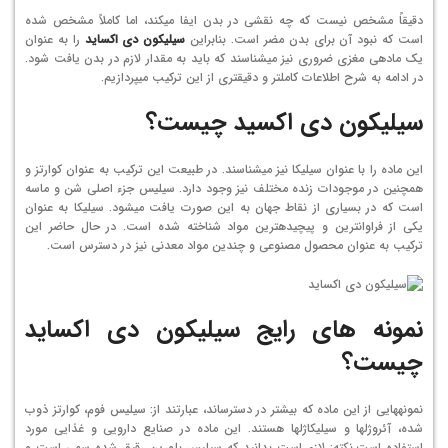
دقیقاً مشخص نیست که چه نقشی در بدن ایفا می­کند، اما کاملاً مشخص شده
است که نبود آن برای بدن مضر است. بنابراین
سیلیکون دی اکساید
را به عنوان
یک ماده­ی مغزی ضروری نیز می­شناسند که باید به مقدار لازم در بدن یافت شود.
در ادامه به شرح اطلاعات کامل­تر و دقیق­تری از این ترکیب می­پردازیم.
سیلیکون دی اکسید چیست؟
این ماده را با عنوان سیلیکا نیز می­شناسند. در طبیعت این ترکیب به عنوان کوارتز و
همچنین در موجودات زنده مختلف نیز وجود دارد. سیلیس جزء اصلی شن و ماسه
است که در بسیاری از نقاط جهان به این صورت یافت می­شود. سیلیکا به عنوان
یکی از فراوان­ترین و پیچیده­ترین مواد شناخته شده است. در حال حاضر این
ترکیب به عنوان محصول مصنوعی و چندین مواد معدنی نیز در دسترس است.
نمونه ­های رایج
سیلیکون دی اکساید
چیست
؟
نمونه­هایی از این ماده که بیش­تر در دسترس­اند، عبارتند از: سیلیس فوم، کوارتز ذوب
شده، آئروژل­ها و سیلیکاژل­­ها هستند. این ماده در صنایع دارویی و غذایی مورد
استفاده است.نکته: لازم است بدانید که سیلیس بلورین رقیق شده سمی است و