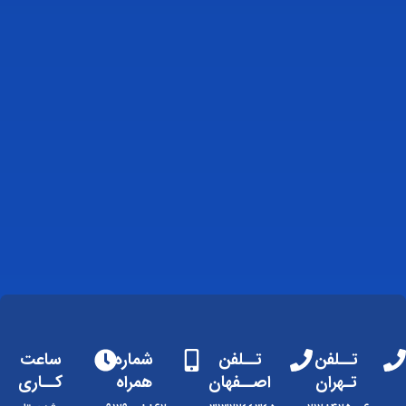
تــلفن
تــلفن
شماره
ساعت
تـهران
اصــفهان
همراه
کــاری