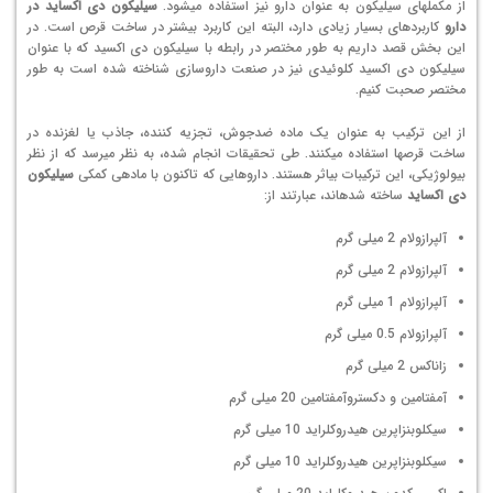
از مکمل­های سیلیکون به عنوان دارو نیز استفاده می­شود.
سیلیکون دی اکساید در
دارو
کاربردهای بسیار زیادی دارد، البته این کاربرد بیش­تر در ساخت قرص است. در
این بخش قصد داریم به طور مختصر در رابطه با سیلیکون دی اکسید که با عنوان
سیلیکون دی اکسید کلوئیدی نیز در صنعت داروسازی شناخته شده است به طور
مختصر صحبت کنیم.
از این ترکیب به عنوان یک ماده ضدجوش، تجزیه کننده، جاذب یا لغزنده در
ساخت قرص­ها استفاده می­کنند. طی تحقیقات انجام شده، به نظر می­رسد که از نظر
بیولوژیکی، این ترکیبات بی­اثر هستند. داروهایی که تاکنون با ماده­ی کمکی
سیلیکون
دی اکساید
ساخته شده­اند، عبارتند از:
آلپرازولام 2 میلی گرم
آلپرازولام 2 میلی گرم
آلپرازولام 1 میلی گرم
آلپرازولام 0.5 میلی گرم
زاناکس 2 میلی گرم
آمفتامین و دکستروآمفتامین 20 میلی گرم
سیکلوبنزاپرین هیدروکلراید 10 میلی گرم
سیکلوبنزاپرین هیدروکلراید 10 میلی گرم