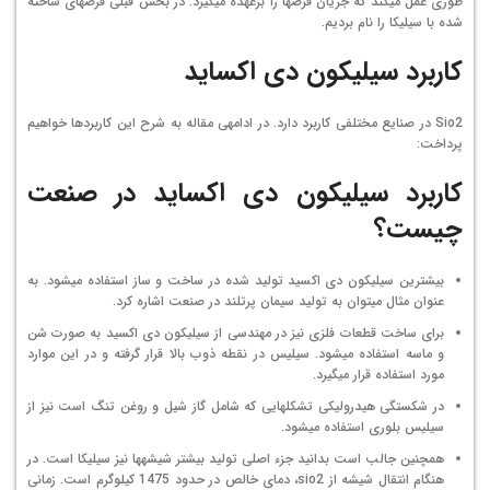
طوری عمل می­کند که جریان قرص­ها را برعهده می­گیرد. در بخش قبلی قرص­های ساخته
شده با سیلیکا را نام بردیم.
کاربرد سیلیکون دی اکساید
Sio2 در صنایع مختلفی کاربرد دارد. در ادامه­ی مقاله به شرح این کاربردها خواهیم
پرداخت:
کاربرد سیلیکون دی اکساید در صنعت
چیست؟
بیشترین سیلیکون دی اکسید تولید شده در ساخت و ساز استفاده می­شود. به
عنوان مثال می­توان به تولید سیمان پرتلند در صنعت اشاره کرد.
برای ساخت قطعات فلزی نیز در مهندسی از سیلیکون دی اکسید به صورت شن
و ماسه استفاده می­شود. سیلیس در نقطه ذوب بالا قرار گرفته و در این موارد
مورد استفاده قرار می­گیرد.
در شکستگی هیدرولیکی تشکل­هایی که شامل گاز شیل و روغن تنگ است نیز از
سیلیس بلوری استفاده می­شود.
همچنین جالب است بدانید جزء اصلی تولید بیش­تر شیشه­ها نیز سیلیکا است. در
هنگام انتقال شیشه از sio2، دمای خالص در حدود 1475 کیلوگرم است. زمانی