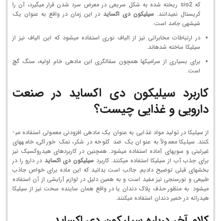
که sio2 ریخته شده به شکل سریعی در معرض سرد شدن قرار می­گیرد، آن را
کریستال نمی­دانند.
سیلیکون دی اکساید
در این زمان در واقع به عنوان یک
شیشه­ی جامد است.
در ارتباطات مخابراتی نیز از الیاف نوری استفاده می­شود که این الیاف نیز از
سیلیکا ساخته شده­اند.
برای بسیاری از سرامیک­ها همچون سفالگری این ماده­ی خام اولیه، سنگ گچ
است.
کاربرد سیلیکون دی اکساید در صنعت
دارویی و غذایی چیست؟
از سیلیکا در تولید مواد غذایی به عنوان یک ماده­ی افزودنی معمولی استفاده می­
کنند. سیلیکا معمولاً به عنوان یک ضد کلوخه در شکر، نمک خوراکی، خامه­های
غیرلبنی و سوپ­های آماده استفاده می­شود. همچنین در کاربردهای هیدروکسیک نیز
برای جذب آب از سیلیکا استفاده می­کنند. کاربرد
سیلیکون دی اکساید
در دارو را در
بخش­های قبلی توضیح دادیم. جالب است بدانید که این ماده برای خواص جاذب
طبیعی و نورسنجی نیز مفید است و به همین دلیل در لوازم آرایشی از آن استفاده
می­شود. به منظور حذف پلاک دندان یا در واقع همان ساینده سخت نیز از سیلیکا
هیدراته در خمیر دندان استفاده می­کنند.
کلام آخر درباره
سیلیکون دی اکساید