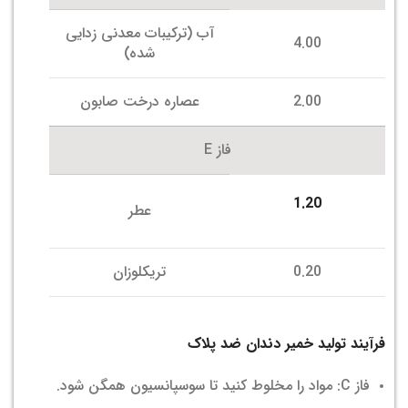
آب (ترکیبات معدنی زدایی
4.00
شده)
2.00
عصاره درخت صابون
فاز E
1.20
عطر
0.20
تریکلوزان
فرآیند تولید خمیر دندان ضد پلاک
فاز C: مواد را مخلوط کنید تا سوسپانسیون همگن شود.