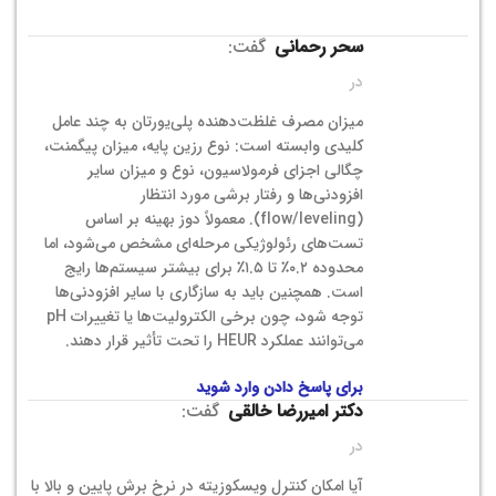
سحر رحمانی
گفت:
در
میزان مصرف غلظت‌دهنده پلی‌یورتان به چند عامل
کلیدی وابسته است: نوع رزین پایه، میزان پیگمنت،
چگالی اجزای فرمولاسیون، نوع و میزان سایر
افزودنی‌ها و رفتار برشی مورد انتظار
(flow/leveling). معمولاً دوز بهینه بر اساس
تست‌های رئولوژیکی مرحله‌ای مشخص می‌شود، اما
محدوده ۰.۲٪ تا ۱.۵٪ برای بیشتر سیستم‌ها رایج
است. همچنین باید به سازگاری با سایر افزودنی‌ها
توجه شود، چون برخی الکترولیت‌ها یا تغییرات pH
می‌توانند عملکرد HEUR را تحت تأثیر قرار دهند.
برای پاسخ دادن وارد شوید
دکتر امیررضا خالقی
گفت:
در
آیا امکان کنترل ویسکوزیته در نرخ برش پایین و بالا با