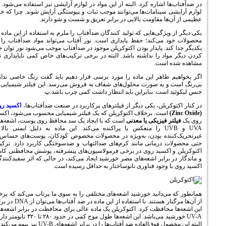
رد. البته از این مواد در لوازم آرایشی نیز استفاده می‌شود. در
‌ها می‌توانند موجب ثبات و پیوستگی آرایش شوند. چرا که خیل
ت بالایی در برابر تعریق و شست و شو دارند.
ی که تولید کنندگان ضدآفتاب را ملزم به استفاده از این ماده در
 حفظ پایداری است. نور آفتاب می‌تواند مواد ضدآفتاب را از
ر بودن اکتوکریلن موجود در ضدآفتاب موجب می‌شود نور توان جدا
اشته باشد. البته در برخی ترکیب‌های خاص کمی ناپایداری نیز
ن ماده را مورد برسی قرار دهیم باید گفت رنگ خاصی ندارد.
ت محلول‌های شفاف به فروش می‌رسد. این فیلتر شیمیایی از
براین باید انتظار داشت کمی چرب باشد.پ
کی دیگر از فیلترهای پرکاربرد در صنعت ضدآفتاب‌ها،
اکسید روی
لاف اکتوکریلن که یک فیلتر شیمیایی محسوب می‌شود، اکسید
یا معدنی
است که با ایجاد یک سد محافظ روی پوست، اشعه‌های
UV را منعکس یا پراکنده می‌کند. این ماده به دلیل ایمنی بالا و
ن، به‌ویژه در محصولات مخصوص کودکان، پوست‌های حساس و
مانند کرم‌های ضدالتهاب و ضدسوختگی کاربرد دارد. ترکیب
وی در برخی فرمولاسیون‌های پیشرفته، پوشش محافظتی کامل
شعه‌های مضر خورشید ایجاد می‌کند، در حالی که اثر سفیدکنندگی
اوری نانوساختار به حداقل رسیده است.
خورشید اشعه‌های مختلفی را به سوی ما پرتاب می‌کند که برخی
از آن‌ها مرگبار هستند. با استفاده از این ماده در ضد آفتاب‌ها می‌توان از DNA در برابر
رد. اکتوکریلن یک ماده عالی برای محافظت در برابر اشعه‌های
UV-A خورشید می‌باشد. این اشعه‌ها طول موج کمی در حدود ۲۸۰ تا ۳۲۰ نانومتر دارند.
 آفتاب‌ها را در برابر اشعه‌های UV-B نیز بیمه می‌کند.