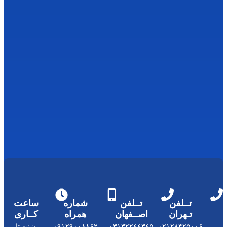
را
لو
ز
س
و
رب
ا
ت
پتا
س
یم
بن
ز
وا
ت
س
دی
م
تــلفن
شماره
ساعت
اصــفهان
همراه
کــاری
٠٣١٣٢٢٤٤٣
۰۹۱۲۹۰۰۸۸۶۲
شنبه تا