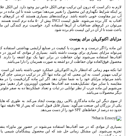
رون این ترکیب نوعی الکل خاص نیز وجود دارد. این الکل علاوه
ری این محصول را تغییر می‌دهد؛ موجب شده تا این ماده در بربر
داشته باشد. نرم‌کننده‌های بسیاری هستند که در کرم‌های ضد
آفتاب به کار برده می‌شوند. طبق لیست INCI بیش از ۵۰ ماده نرم کننده هستند که
دآفتاب از آن‌ها استفاده کرد. خواصیت نرم کنندگی این ماده
این لیست نام برده شود.
 برای پوست
 و به صورت با کیفیت در صنایع آرایشی بهداشتی استفاده کنید
ری برای پوست داشته باشد. بسیاری از موادی که امروز در ضد
شوند توان حفاظت در برابر تنها یک نوع اشعه را دارند. این
ن حفاظت از دو اشعه به صورت همزمان را دارا می‌باشد.
ه انتظار دارید اکتوکریلن عملکرد خوبی داشته باشد این است که
 این معنی که این ماده تنها اگر در ترکیب درستی جای گرفته
 خود را به شما نشان دهد. اگر این ماده گران‌قیمت را در مقام
تشکیل‌دهنده ضد آفتاب‌ها همچون آووبنزون قرار دهیم؛ متوجه
از نظر توانایی در ثبات و تعداد عملکردها ده به صفر جلوتر از
د.
 ماندگاری بالایی روی پوست ایجاد می‌کند. به طوری که هایاگ
یکی از بزرگان این صنعت می‌گوید: بسیار قابل قبول است که پس از ۹۵ دقیقه تنها در
ست می‌دهد.
در ضد آفتاب‌ها استفاده می‌شوند در حضور نور ماوراء بنفش
 مشکل زمانی حل شد که این محصول پیشگامان شیمی پا به