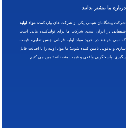
د
محصولات
پرفروش
س
ی از شرکت های واردکننده
مواد اولیه
و
شرکت ما برای تولیدکننده هایی است
رب
یت
مواد اولیه قربانی جنس تقلبی، قیمت
و
ل
 شوند؛ ما مواد اولیه را با اصالت قابل
گل
ی
و قیمت منصفانه تامین می کنیم.
س
یر
ی
ن
ج
و
ه
ر
لی
م
و
ا
س
ید