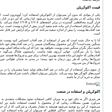
 آن نمی‌توان از اکتوکریلن استفاده کرد؛ آووبنزون است. این
ض آفتاب است تجزیه می‌شود. اما زمانی که این دو در کنار هم
قرار گیرند محافظتی گسترده در برابر اشعه‌های UV-A و UV-B ایجاد می‌کند. یکی
ده از این ماده عدم سفید کردن بیش از اندازه پوست است. برخی
بیش از اندازه سفید می‌کنند که این برای آرایش غیر قابل تحمل
است که پس از استفاده از ضد آفتاب احساس کنید پوست شما
این محصول پیشگامان شیمی را در ضد آفتاب‌های خود داشته
ین شدن پوست نخواهید بود. چرا که این ماده منافذ اصلی پوست
د. جوانی آرزوی همه ماست. رابینسون هایاگ می‌گوید ضد
ن ماده هستند بهترین انتخاب برای چین و چروک‌ها هستند. چین و
 روز درمان به خود ببینند؛ در مدتی نه چندان طولانی چین و
د.
از این ماده در ضد آفتاب‌های تولید شما مشتریان را در برابر
بیمه می‌کند. بنابراین می‌توان انتظار داشت شرکت‌های بسیاری
باشند.
ده در صنعت
خود و به میزان کافی استفاده نشود مشکلات متعددی به بار
ت زمانی که از محصول با کیفیت استفاده نکنید نیز ایجاد
توصیه می‌شود همیشه به مقدار مصرف و شرکتی که از آن خرید
می‌کنید توجه داشته باشید. حداکثر غلظتی که می‌توان از این ماده استفاده کرد ۱۰