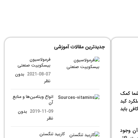
جدیدترین مقالات آموزشی
فرمولاسیون
بیسکوییت صنعتی
2021-08-07
بدون
نظر
مین گروه B است که به بدن شما کمک
انواع ویتامین‌ها و منابع
کرد کبد
آن
افی باید
2019-11-09
بدون
نظر
قدار مجاز توصیه شده روزانه (RDA) یا متوسط برآورد نیاز (EAR) برای آن وجود
کاربید تنگستن