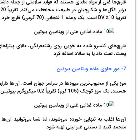
قارچ‌ها غنی از مواد مغذی هستند که فواید سلامتی از جمله داشتن 
تقریباً 10٪ DV است. یک وعده 1 فنجانی (70 گرمی) قارچ خرد شده و دکمه‌ای تازه 5.6 میکروگرم، یا 19 درصد از DV را نشان می‌دهد.
قارچ‌های کنسرو شده به خوبی روی رشته‌فرنگی، بالای پیتزاهای 
پخت، تفت داد یا به سالاد اضافه کرد.
7- موز حاوی ماده ویتامین بیوتین
هستند. یک موز کوچک (105 گرم) تقریباً 0.2 میکروگرم بیوتیـن یا 1٪ DV را تأمین می‌کند.
آن‌ها اغلب به تنهایی خورده می‌شوند، اما شما می‌توانید آن‌ها 
منجمد کنید تا بستنی غیر لبنی تهیه شود.