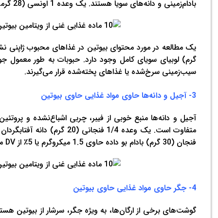
بادام‌زمینی و دانه‌های سویا هستند. یک وعده 1 اونسی (28 گرمی) بادام‌زمینی بو داده حاوی کمتر از 5 میکروگرم بیوتین یا 17 درصد از DV است.
گرم) لوبیای سویای کامل وجود دارد. حبوبات به طور معمول جوشان
سیب‌زمینی سرخ‌شده یا غذاهای پخته‌شده قرار می‌گیرند.
3- آجیل و دانه‌ها حاوی مواد غذایی حاوی بیوتین
آجیل و دانه‌ها منبع خوبی از فیبر، چربی اشباع‌نشده و پروتئین ه
فنجان (30 گرم) بادام بو داده حاوی 1.5 میکروگرم یا 5٪ از DV می‌باشد.
4- جگر حاوی مواد غذایی حاوی بیوتین
گوشت‌های برخی از ارگان‌ها، به ویژه جگر، سرشار از بیوتین هست