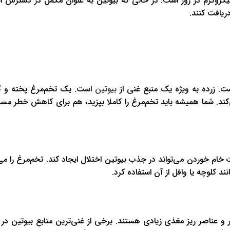
یوتین معمولاً حدود 30 میکروگرم در روز است. در حالی که بیوتین به عنوان مکمل در دسترس
دریافت کنند.
بیوتین
روگرم بیوتین یا تقریباً 33٪ از DV را فراهم می‌کند. شما همیشه باید تخم‌مرغ را کاملا بپزید، هم برای کاهش خ
ام خوردن می‌تواند در جذب بیوتین اختلال ایجاد کند. تخم‌مرغ را می
د کلوچه یا وافل از آن استفاده کرد.
 و عناصر ریز مغذی زیادی هستند. برخی از غنی‌ترین منابع بیوتین در 