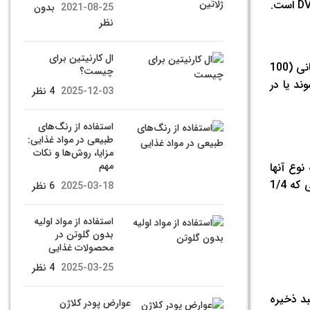
2021-08-25
بدون
نظر
ال کارنیتین برای
یک مطالعه در مورد محتوای بیوتین در غذاهای محبوب ژاپنی نشان داد که 19.3 میکروگرم بیوتین – 64٪ DV – در یک وعده 3/4 فنجانی (100
چیست؟
ند یا در
2025-12-03
4 نظر
استفاده از رنگ‌های
طبیعی در مواد غذایی:
مزایا، روش‌ها و نکات
مهم
نوع آنها
متفاوت است. یک وعده 1/4 فنجانی (20 گرم) دانه آفتابگردان برشته‌شده 2.6 میکروگرم بیوتین یا 10٪ از DV را ارائه می‌دهد، در حالی که 1/4
2025-03-18
6 نظر
استفاده از مواد اولیه
بدون گلوتن در
محصولات غذایی
2025-03-25
4 نظر
بد ذخیره
عوارض پودر کلاژن