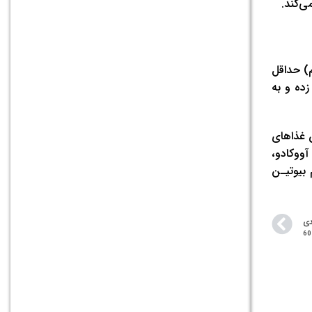
 چربی‌های اشباع‌نشده شناخته می‌شود و غنی از بیوتیـن است. یک آووکادو متوسط ​​(200 گرم) حداقل
هم زده و به
دن غذاهای
آووکادو،
 بیوتیـن
دی