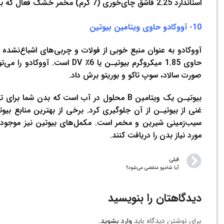
استاندارد 2.25 قاشق چای‌خوری (7 گرم) مخمر خشک فعال که برای پخت استفاده می‌شود، 1.4 میکروگرم بیوتیـن یا 5٪ از DV را فراهم می‌کند.
10- آووکادو حاوی ویتامین بیوتین
حاوی 1.85 میکروگرم بیوتیـن ی
صورت سالاد، سوپ تاکو و بوریتو برش داد.
بیوتیـن یک ویتامین B محلول در آب است که بدن
غنی از بیوتیـن از آن جلوگیری کرد. برخی از بهترین منابع بیوت
سیب‌زمینی شیرین و مخمر است. مکمل‌های بیوتین نیز موجود هست
مورد نیاز بدن را دریافت کنند.
قبلی
آیا شامپو منقضی می‌شود؟
دیدگاهتان را بنویسید
برای نوشتن دیدگاه باید
وارد بشوید
.