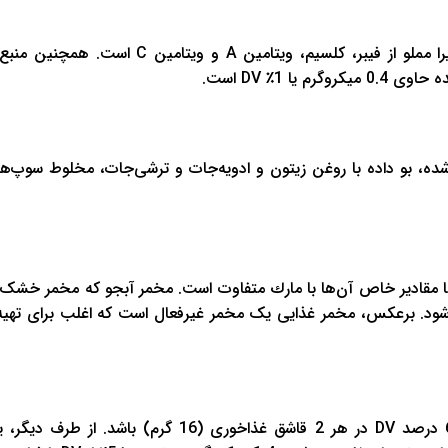
کلم بروکلی یکی از غنی‌ترین مواد مغذی در سبزیجات است، زیرا مملو از فیبر، کلسیم، ویتامین‌ A
شده، بو داده با روغن زیتون و ادویه‌جات و ترشی‌جات، مخلوط سوپ‌ها
اما مقادیر خاص آن‌ها با مارك متفاوت است. مخمر آبجو که مخمر خشک 
شود. برعکس، مخمر غذایی یک مخمر غیرفعال است که اغلب برای تهیه 
مخمر تغذیه‌ای ممکن است حاوی 21 میکروگرم بیوتیـن یا 69 درصد DV در هر 2 قاشق غذاخوری (16 گر