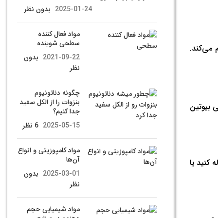
2025-01-24
بدون نظر
مواد فعال کننده
سطحی شوینده
کروگرم در هر وعده 3 اونس (75 گرم) – 460 % از DV را فراهم می‌کند.
2021-09-22
بدون
نظر
چگونه دناتونیوم
بنزوات را از الکل سفید
ی بیوتین
جدا کنیم؟
2025-05-15
6 نظر
مواد کامپوزیتی و انواع
آن‌ها
 کنید یا
2025-03-01
بدون
نظر
مواد شیمیایی حجم