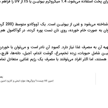
آووکادو به عنوان منبع خوبی از فولات و
ا 6٪ DV است. آووکادو را می‌توان به صورت خام خورده، روی نان تست پوره کرده، در گوآکامول 
 شما برای تهیه آن به مصرف غذا نیاز دارد. کمبود آن نادر است و می‌توان با خور
یـن شامل حبوبات، زرده تخم‌مرغ، گوشت اندام، آجیل، دانه‌ها، قارچ، 
ند، اما اکثر افراد می‌توانند با مصرف یک رژیم غذایی متعادل تمام
بع
اسپن 60 چیست؟ ویژگی‌ها، موارد ایمنی و کاربرد اسپن 60