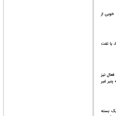
 و ویتامین C است. همچنین منبع خوبی از
، یا تفت
فعال نیز
پنیر غیر
م) باشد. از طرف دیگر، یک بسته