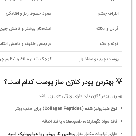
اطراف چشم
بهبود خطوط ریز و افتادگی
گردن و دکلته
استحکام بیشتر و کاهش چین‌
گونه و فک
فرم‌دهی خفیف و کاهش افتاد
پوست چرب و منافذ باز
کوچک شدن منافذ و تنظیم چر
💡 بهترین پودر کلاژن ساز پوست کدام است؟
بهترین پودر کلاژن باید دارای ویژگی‌های زیر باشد:
نوع هیدرولیز شده (Collagen Peptides)
برای جذب بهتر
فاقد مواد نگهدارنده، طعم‌دهنده یا قند اضافه
دارای ترکیبات مکمل مثل
ویتامین C
،
بیوتین
یا
هیالورونیک اسید