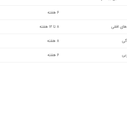
۶ هفته
های افقی
۸ تا ۱۲ هفته
گی
۸ هفته
بی
۶ هفته