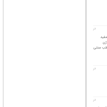
در
مفید
ژن
 طب سنتی
در
در