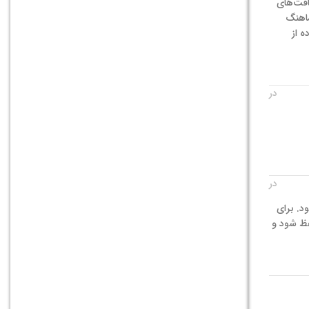
وع I و III بیشتر در پوست و بافت‌های
هماهنگ
ه از
در
در
د. برای
فظ شود و