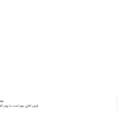
بع
قرص کلاژن بهتر است یا پودر کل