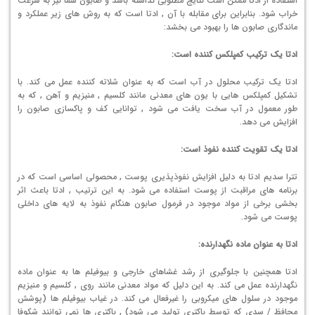
استفاده از ادتا ممکن است نتایج مطلوبی نداشته باشد و صابون شما نیز به سرعت
خراب شود. بنابراین برای مقابله با آن , ادتا است که به روش های زیر عملکرد و
ماندگاری صابون ها را بهبود می بخشد:
ادتا یک ترکیب کمپلکس کننده است:
ادتا یک ترکیب محلول در آب است که به عنوان شلاته کننده عمل می کند. با
تشکیل کمپلکس هایی با یون های معدنی مانند کلسیم , منیزیم و آهن , که به
طور معمول در آب سخت یافت می شود , توانایی کف و پاکسازی صابون را
افزایش می دهد.
ادتا یک تقویت کننده نفوذ است:
تترا سدیم ادتا به دلیل افزایش نفوذپذیری پوست , محصولی اساسی است که در
برنامه های مراقبت از پوست استفاده می شود. به این ترتیب , ادتا باعث اثر
بخشی برخی از مواد موجود در فرمول صابون هنگام نفوذ به لایه های داخلی
پوست می شود.
ادتا به عنوان ماده نگهدارنده:
ادتا همچنین با جلوگیری از رشد غشاهای خارجی و بیوفیلم ها به عنوان ماده
نگهدارنده عمل می کند. به این دلیل که مواد معدنی مانند روی , کلسیم و منیزیم
موجود در سلول های میکروبی را غیرفعال می کند. در غیاب بیوفیلم ها (پوشش
محافظ / سدی که توسط باکتری تولید می شود) , باکتری ها نمی توانند شکوفا