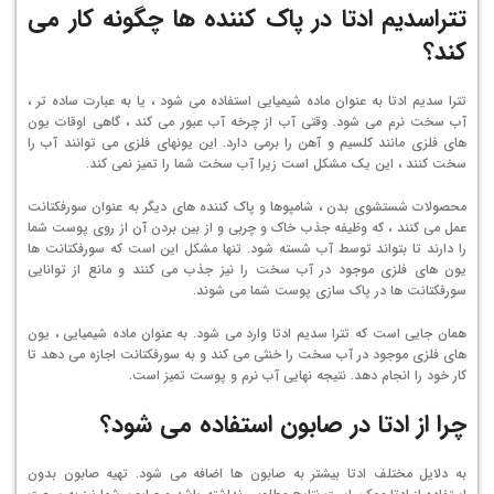
تتراسدیم ادتا در پاک کننده ها چگونه کار می
کند؟
تترا سدیم ادتا به عنوان ماده شیمیایی استفاده می شود ، یا به عبارت ساده تر ،
آب سخت نرم می شود. وقتی آب از چرخه آب عبور می کند ، گاهی اوقات یون
های فلزی مانند کلسیم و آهن را برمی دارد. این یونهای فلزی می توانند آب را
سخت کنند ، این یک مشکل است زیرا آب سخت شما را تمیز نمی کند.
محصولات شستشوی بدن ، شامپوها و پاک کننده های دیگر به عنوان سورفکتانت
عمل می کنند ، که وظیفه جذب خاک و چربی و از بین بردن آن از روی پوست شما
را دارند تا بتواند توسط آب شسته شود. تنها مشکل این است که سورفکتانت ها
یون های فلزی موجود در آب سخت را نیز جذب می کنند و مانع از توانایی
سورفکتانت ها در پاک سازی پوست شما می شوند.
همان جایی است که تترا سدیم ادتا وارد می شود. به عنوان ماده شیمیایی ، یون
های فلزی موجود در آب سخت را خنثی می کند و به سورفکتانت اجازه می دهد تا
کار خود را انجام دهد. نتیجه نهایی آب نرم و پوست تمیز است.
چرا از ادتا در صابون استفاده می شود؟
به دلایل مختلف ادتا بیشتر به صابون ها اضافه می شود. تهیه صابون بدون