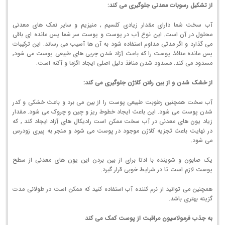
از تشکیل رسوبات معدنی جلوگیری می کند:
آب سخت شما دارای مقدار زیادی کلسیم , منیزیم و سایر نمک های معدنی
محلول در آن است. این نوع آب در پوست و پوست سر شما پس مانده ای باقی
می گذارد و اگر مدتی مداوم استفاده شود به آن ها آسیب می رساند. این ترکیبات
پس مانده منافذ پوست را که باعث آزاد شدن چربی های طبیعی پوست می شود,
مسدود می کند. مسدود شدن منافذ دلیل اصلی ایجاد اگزما و آکنه است.
از خشک شدن و از بین رفتن کلاژن جلوگیری می کند:
آب سخت همچنین رطوبت طبیعی پوست را از بین می برد و باعث خشکی و کدر
شدن پوست می شود. این باعث ایجاد خطوط ریز و چین و چروک می شود. مقدار
زیاد یون های معدنی در آب سخت ممکن است رادیکال های آزاد ایجاد کند , که
در نهایت باعث تجزیه کلاژن موجود در پوست می شود و منجر به پیری زودرس
می شود.
یک صابون و شوینده با ادتا برای از بین بردن این یون های معدنی از سطح
پوست لازم است تا در شرایط خوبی قرار گیرد.
همچنین می توانید از نرم کننده آب استفاده کنید که ممکن است در طولانی مدت
گزینه بهتری باشد.
به جذب فرمولاسیون مراقبت از پوست کمک می کند