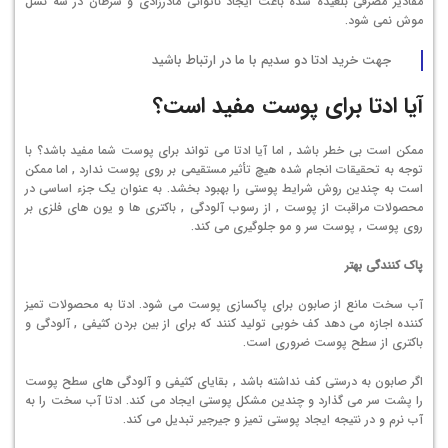
مقادیر مصرفی بلعیده شده باعث ایجاد ناتوانی مادرزادی و سرطان در سه نسل
موش نمی شود.
جهت خرید ادتا دو سدیم با ما در ارتباط باشید
آیا ادتا برای پوست مفید است؟
ممکن است بی خطر باشد , اما آیا ادتا می تواند برای پوست شما مفید باشد؟ با
توجه به تحقیقات انجام شده هیچ تأثیر مستقیمی بر روی پوست ندارد , اما ممکن
است به چندین روش شرایط پوستی را بهبود بخشد. به عنوان یک جزء اساسی در
محصولات مراقبت از پوست , از رسوب آلودگی , باکتری ها و یون های فلزی بر
روی پوست , پوست سر و مو جلوگیری می کند.
پاک کنندگی بهتر
آب سخت مانع از صابون برای پاکسازی پوست می شود. ادتا به محصولات تمیز
کننده اجازه می دهد کف خوبی تولید کنند که برای از بین بردن کثیفی , آلودگی و
باکتری از سطح پوست ضروری است.
اگر صابون به درستی کف نداشته باشد , بقایای کثیفی و آلودگی های سطح پوست
را پشت سر می گذارد و چندین مشکل پوستی ایجاد می کند. ادتا آب سخت را به
آب نرم و در نتیجه ایجاد پوستی تمیز و جیرجیر تبدیل می کند.