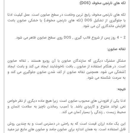
لکه های نارنجی مخوف (
DOS
):
لکه های نارنجی مخوف رایج ترین وخامت در سطح صابون است. عمل کیلیت ادتا
با جلوگیری از تشکیل DOS (لکه های نارنجی مخوف) یا خشکی صابون باعث
افزایش ماندگاری آن می شود.
2 – 4 روز پس از شروع قالب گیری , DOS روی سطح صابون ظاهر می شود.
تفاله صابون:
مشکل مشترک دیگری که سازندگان صابون با آن روبرو هستند , تفاله صابون
است. در هنگام استفاده از صابون , بافت ناخوشایند ایجاد می کند و باعث ایجاد
آشفتگی می شود. همچنین تفاله صابون از کف شدن صابون جلوگیری می کند و
به سرعت شکسته می شود.
نتیجه:
ادتا یکی از افزودنی های محبوب صابون است زیرا هیچ ماده دیگری از نظر خواص
نمی تواند متنوع و کاربردی باشد. با آسیب رساندن ناچیز به سلامت انسان و
محیط زیست , زندگی را بسیار آسان می کند.
این یک ماده ارزان قیمت است که به راحتی در دسترس است و به چندین روش
قابل استفاده است. به همان اندازه برای صابون جامد و صابون های مایع نیز مفید