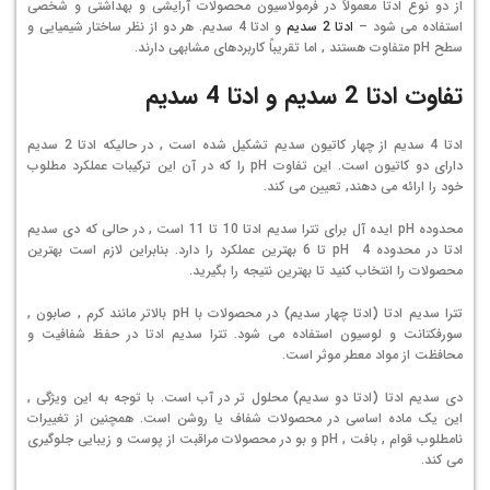
از دو نوع ادتا معمولاً در فرمولاسیون محصولات آرایشی و بهداشتی و شخصی
استفاده می شود –
ادتا 2 سدیم
و ادتا 4 سدیم. هر دو از نظر ساختار شیمیایی و
سطح pH متفاوت هستند , اما تقریباً کاربردهای مشابهی دارند.
تفاوت ادتا 2 سدیم و ادتا 4 سدیم
ادتا 4 سدیم از چهار کاتیون سدیم تشکیل شده است , در حالیکه ادتا 2 سدیم
دارای دو کاتیون است. این تفاوت pH را که در آن این ترکیبات عملکرد مطلوب
خود را ارائه می دهند, تعیین می کند.
محدوده pH ایده آل برای تترا سدیم ادتا 10 تا 11 است , در حالی که دی سدیم
ادتا در محدوده pH 4 تا 6 بهترین عملکرد را دارد. بنابراین لازم است بهترین
محصولات را انتخاب کنید تا بهترین نتیجه را بگیرید.
تترا سدیم ادتا (ادتا چهار سدیم) در محصولات با pH بالاتر مانند کرم , صابون ,
سورفکتانت و لوسیون استفاده می شود. تترا سدیم ادتا در حفظ شفافیت و
محافظت از مواد معطر موثر است.
دی سدیم ادتا (ادتا دو سدیم) محلول تر در آب است. با توجه به این ویژگی ,
این یک ماده اساسی در محصولات شفاف یا روشن است. همچنین از تغییرات
نامطلوب قوام , بافت , pH و بو در محصولات مراقبت از پوست و زیبایی جلوگیری
می کند.