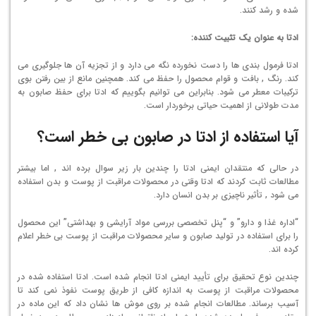
شده و رشد کنند.
ادتا به عنوان یک تثبیت کننده:
ادتا فرمول بندی ها را دست نخورده نگه می دارد و از تجزیه آن ها جلوگیری می
کند. رنگ , بافت و قوام محصول را حفظ می کند. همچنین مانع از بین رفتن بوی
ترکیبات معطر می شود. بنابراین می توانیم بگوییم که ادتا برای حفظ صابون به
مدت طولانی از اهمیت حیاتی برخوردار است.
آیا استفاده از ادتا در صابون بی خطر است؟
در حالی که منتقدان ایمنی ادتا را چندین بار زیر سوال برده اند , اما بیشتر
مطالعات ثابت کردند که ادتا وقتی در محصولات مراقبت از پوست و بدن استفاده
می شود , تأثیر ناچیزی بر بدن انسان دارد.
“اداره غذا و دارو” و “پنل تخصصی بررسی مواد آرایشی و بهداشتی” این محصول
را برای استفاده در تولید صابون و سایر محصولات مراقبت از پوست بی خطر اعلام
کرده اند.
چندین نوع تحقیق برای تأیید ایمنی ادتا انجام شده است. ادتا استفاده شده در
محصولات مراقبت از پوست به اندازه کافی از طریق پوست نفوذ نمی کند تا
آسیب برساند. مطالعات انجام شده بر روی موش ها نشان داد که این ماده در