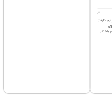
در
دی دارند:
روی
م باشند.