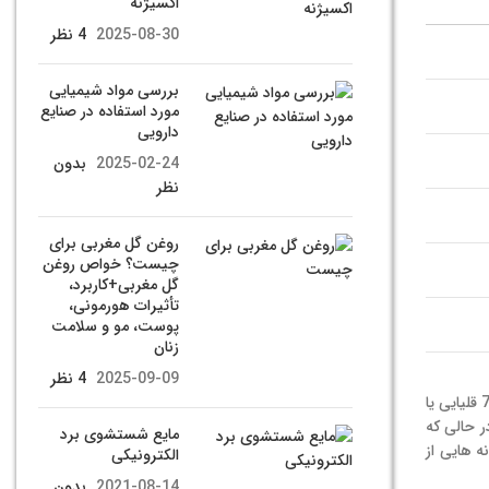
اکسیژنه
2025-08-30
4 نظر
بررسی مواد شیمیایی
مورد استفاده در صنایع
دارویی
2025-02-24
بدون
نظر
روغن گل مغربی برای
چیست؟ خواص روغن
گل مغربی+کاربرد،
تأثیرات هورمونی،
پوست، مو و سلامت
زنان
2025-09-09
4 نظر
pH یک ماده غذایی معیار اسیدی یا قلیایی بودن آن محصول است. مقیاس pH از 0 تا 14 متغیر است. pH کمتر از 7 اسیدی، PH 7 خنثی و pH بیشتر از 7 قلیایی یا
، در حالی که
مایع شستشوی برد
ه هایی از
الکترونیکی
2021-08-14
بدون