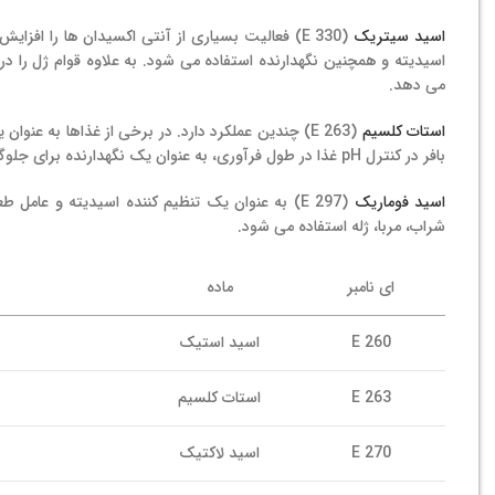
اسید سیتریک
(E 330) فعالیت بسیاری از آنتی اکسیدان ها را ا
اسیدیته و همچنین نگهدارنده استفاده می شود. به علاوه قوام ژل را د
می دهد.
استات کلسیم
(E 263) چندین عملکرد دارد. در برخی از غذاها به ع
بافر در کنترل pH غذا در طول فرآوری، به عنوان یک نگهدارنده برای جلوگیری از رشد میکروبی و به عنوان یک مکمل کلسیم در حیوانات خانگی عمل کند.
اسید فوماریک
(E 297) به عنوان یک تنظیم کننده اسیدیته و عام
شراب، مربا، ژله استفاده می شود.
ای نامبر
ماده
E 260
اسید استیک
E 263
استات کلسیم
E 270
اسید لاکتیک