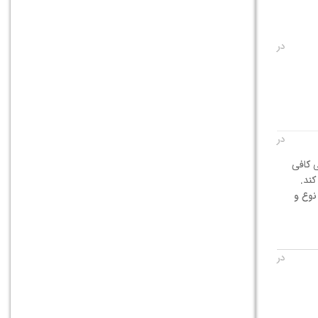
در
در
ی کافی
ند.
ضروری است. انتخاب نوع و
در