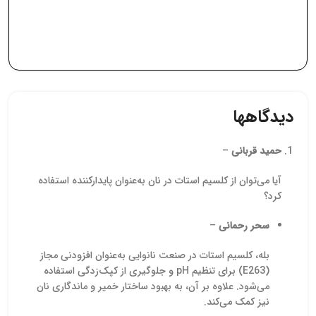
بالاست و در گریدهای
تماس با کارشناسان فروش
این محص
مختلف (دارویی، آرایشی،
توصیه می‌شود. همچنین،
صنعتی) در بازار عرضه
تیمول کریستال با کیفیت بالا
درصد ب
می‌شود.
از تولیدکنندگان معتبر هندی
دارویی
و دیگر کشورها عرضه می‌شود
فراه
و امکان خرید آن به صورت
ایزوپر
آنلاین یا حضوری فراهم
حلالیت 
است.
عملکرد 
دیدگاهها
پرکار
صنای
می‌رود
حمید قربانی
–
تکیه بر
کنترل‌شد
آیا می‌توان از کلسیم استات در نان به‌عنوان پایدارکننده استفاده
کرد؟
کرده
بتوانن
سحر رحمانی
–
برای خر
خرید عم
صنعتی
بله، کلسیم استات در صنعت نانوایی به‌عنوان افزودنی مجاز
تخصصی
(E263) برای تنظیم pH و جلوگیری از کپک‌زدگی استفاده
تول
می‌شود. علاوه بر آن، به بهبود ساختار خمیر و ماندگاری نان
کارشن
نیز کمک می‌کند.