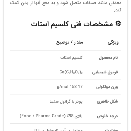
معدنی مانند فسفات متصل شود و به دفع آنها از بدن کمک
کند.
⚙️ مشخصات فنی کلسیم استات
ویژگی
مقدار / توضیح
نام محصول
کلسیم استات
فرمول شیمیایی
Ca(C₂H₃O₂)₂
وزن مولکولی
158.17 g/mol
شکل ظاهری
پودر یا گرانول سفید
درجه خلوص
بالای 98٪ (Food / Pharma Grade)
حلالیت
محلول در آب، نامحلول در الکل