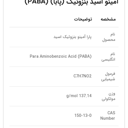
آمینو اسید بنزوئیک (پابا) (PABA)
مشخصه
توضیحات
نام
پارا آمینو بنزوئیک اسید
محصول
نام
Para Aminobenzoic Acid (PABA)
انگلیسی
فرمول
C7H7NO2
شیمیایی
وزن
137.14 g/mol
مولکولی
CAS
150-13-0
Number