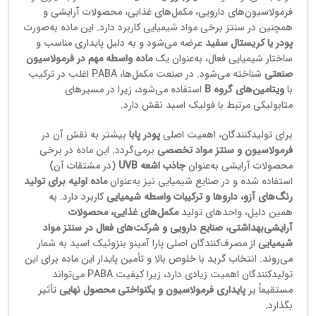
فرمولاسیون‌های دارویی، مکمل‌های غذایی، محصولات آرایشی و
همچنین در سنتز برخی مواد شیمیایی کاربرد دارد. این ماده به‌صورت
پودر یا کریستال سفید
عرضه می‌شود و به دلیل پایداری مناسب و
ساختار شیمیایی فعال، به‌عنوان یک
ماده واسطه مهم در فرمولاسیون
صنعتی
شناخته می‌شود. در صنعت مکمل‌ها، PABA اغلب در ترکیب
با
ویتامین‌های گروه B
استفاده می‌شود، زیرا در مسیرهای
متابولیکی مرتبط با فولیک اسید نقش دارد.
برای تولیدکنندگان، اهمیت اصلی
پودر پابا
بیشتر به نقش آن در
فرمولاسیون و سنتز مواد تخصصی
برمی‌گردد. این ماده در برخی
محصولات آرایشی به‌عنوان
جاذب اشعه UVB
(در مشتقات آن)
استفاده شده و در صنایع شیمیایی نیز به‌عنوان
ماده اولیه برای تولید
رنگ‌های آزو، داروها و ترکیبات واسطه شیمیایی
کاربرد دارد. به
همین دلیل، واحدهای تولید
مکمل‌های غذایی، محصولات
آرایشی‌بهداشتی، صنایع دارویی و شرکت‌های فعال در سنتز مواد
شیمیایی
از مصرف‌کنندگان اصلی پارا آمینو بنزوئیک اسید به شمار
می‌روند. انتخاب گرید با خلوص بالا و تأمین پایدار این ماده برای این
تولیدکنندگان اهمیت زیادی دارد، زیرا کیفیت PABA می‌تواند
مستقیماً بر
پایداری فرمولاسیون و یکنواختی محصول نهایی
تأثیر
بگذارد.