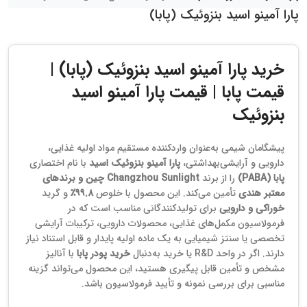
پارا آمینو اسید بنزوئیک (پابا)
خرید پارا آمینو اسید بنزوئیک (پابا) |
قیمت پابا | قیمت پارا آمینو اسید
بنزوئیک
پیشگامان شیمی به‌عنوان واردکننده مستقیم مواد اولیه غذایی،
دارویی و آرایشی‌بهداشتی،
پارا آمینو بنزوئیک اسید
با نام اختصاری
پابا (PABA)
را از برند
Changzhou Sunlight چین و برندهای
معتبر هندی
تأمین می‌کند. این محصول با خلوص
۹۹.۸٪
و گرید
خوراکی و دارویی
برای تولیدکنندگانی مناسب است که در
فرمولاسیون مکمل‌های غذایی، محصولات دارویی، ترکیبات آرایشی
تخصصی یا سنتز شیمیایی به یک ماده اولیه پایدار و قابل استناد نیاز
دارند. اگر در واحد R&D یا خرید به‌دنبال
خرید پودر پابا
با آنالیز
مشخص و تأمین قابل پیگیری هستید، این محصول می‌تواند گزینه
مناسبی برای بررسی نمونه و تأیید فرمولاسیون باشد.