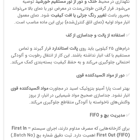
نگهداری در محیط
خنک و دور از نور مستقیم خورشید
توصیه
می‌شود. قرار گرفتن طولانی‌مدت در معرض نور یا دمای بالا می‌تواند
به‌مرور باعث
تغییر رنگ جزئی یا افت کیفیت
شود. دمای معمول
انبار مواد اولیه (دمای اتاق کنترل‌شده) برای این ماده مناسب است.
✅
استفاده از پالت و جداسازی از کف
درام‌های ۲۵ کیلویی باید روی
پالت استاندارد
قرار گیرند و تماس
مستقیم با کف انبار نداشته باشند. این کار از انتقال رطوبت و آلودگی
احتمالی جلوگیری می‌کند و به حفظ کیفیت بسته‌بندی کمک می‌کند.
✅
دور از مواد اکسیدکننده قوی
بهتر است پارا آمینو بنزوئیک اسید در مجاورت
مواد اکسیدکننده قوی
انبار نشود. جداسازی صحیح مواد شیمیایی در انبار، از بروز
واکنش‌های ناخواسته یا آلودگی متقاطع جلوگیری می‌کند.
✅
مدیریت بچ و FIFO
برای کارخانه‌هایی که مصرف مداوم دارند، اجرای سیستم
First In –
First Out (FIFO)
اهمیت دارد. ثبت دقیق شماره بچ (Batch No.)