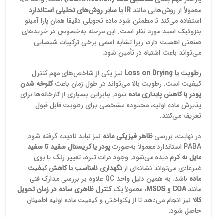
معمولاً از روش‌هایی مانند
IR یا سایر روش‌های تحلیلی استاندارد
استفاده می‌کند تا مطمئن شود ماده تحویلی دقیقاً همان پارا آمینو
بنزوئیک اسید مورد نظر است. این مرحله به‌خصوص در خریدهای
صنعتی اهمیت دارد، زیرا تشابه اسمی برخی ترکیبات شیمیایی
می‌تواند باعث اشتباه در تأمین شود.
رطوبت یا Loss on Drying
نیز یکی از شاخص‌های مهم کنترل
کیفیت است. رطوبت بالا می‌تواند در طول زمان باعث
کلوخه شدن
پودر یا کاهش پایداری ماده
شود. بنابراین بسیاری از کارخانه‌ها برای
پذیرش ماده اولیه، محدوده مشخصی برای رطوبت قابل قبول
تعریف می‌کنند.
در نهایت، بررسی
ظاهر فیزیکی ماده
نیز نباید نادیده گرفته شود.
PABA استاندارد معمولاً به‌صورت
پودر یا کریستال سفید تا سفید
مایل به کرم
دیده می‌شود. وجود ذرات تیره، تغییر رنگ یا بوی
غیرعادی می‌تواند نشانه‌ای از
نگهداری نامناسب یا کاهش کیفیت
ماده
باشد. به همین دلیل واحد QC علاوه بر بررسی مدارک فنی
مانند
COA و MSDS
، معمولاً یک
کنترل ظاهری ساده در زمان تحویل
کالا
نیز انجام می‌دهد تا از یکنواختی و کیفیت ماده اولیه اطمینان
حاصل شود.