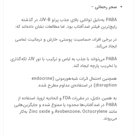
ماده را در گرید خوراکی و
آماده عرضه و ارسال به
سحر رحمانی
–
دارویی در بسته‌بندی‌های
سراسر کشور است.
استاندارد 25 کیلوگرمی همراه
PABA به‌دلیل توانایی بالای جذب پرتو UV-B، در گذشته
با گواهی آنالیز (COA) برای
رایج‌ترین فیلتر ضدآفتاب بود. اما مطالعات نشان داده‌اند که:
مصرف واحدهای تولیدی و
صنعتی ارائه می‌دهد. برای
دریافت قیمت اسید سیتریک
در برخی افراد، حساسیت پوستی، خارش و درماتیت تماسی
با کارشناسان ما در تماس
ایجاد می‌کند.
باشید.
PABA می‌تواند با جذب به لباس و ترکیب با نور UV، لکه‌گذاری
یا تخریب پارچه ایجاد کند.
همچنین احتمال اثرات شبه‌هورمونی (endocrine
disruption) در استفاده‌ی مداوم مطرح شده.
به همین دلایل، در مقررات FDA و اتحادیه اروپا، استفاده از
PABA در ضدآفتاب‌ها محدود یا ممنوع شده و جایگزین‌هایی
مانند Avobenzone، Octocrylene و Zinc oxide به‌کار
می‌روند.