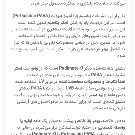
می‌کنند تا حلالیت، پایداری یا عملکرد محصول بهتر شود.
یکی از این مشتقات
پتاسیم پارا آمینو بنزوات (Potassium PABA)
است. در این ترکیب، پابا به شکل
نمک پتاسیم
تبدیل شده است.
این تغییر باعث می‌شود ماده
حلالیت بیشتری در آب
داشته باشد و
در برخی فرمولاسیون‌های دارویی یا تحقیقاتی راحت‌تر استفاده
شود. به همین دلیل در بعضی محصولات دارویی یا مکمل‌ها که نیاز
به
انحلال بهتر در محیط آبی
دارند، ممکن است این فرم ترجیح داده
شود.
مشتق شناخته‌شده دیگر
Padimate‑O
است که در واقع یک
استر
مشتق‌شده از PABA
محسوب می‌شود. این ماده در صنعت
ضدآفتاب‌ها و محصولات محافظت‌کننده در برابر UV
استفاده شده
است، زیرا توانایی
جذب اشعه UVB
دارد. در اینجا PABA بیشتر
نقش
ماده اولیه سنتز
را بازی می‌کند و خود محصول نهایی، ترکیب
مشتق‌شده‌ای است که برای استفاده در فرمولاسیون‌های آرایشی
طراحی شده است.
به‌طور خلاصه،
پودر پابا خالص
بیشتر به‌عنوان یک
ماده اولیه یا
واسطه شیمیایی
در اختیار تولیدکنندگان قرار می‌گیرد، در حالی که
مشتقات آن مانند
Potassium PABA یا Padimate‑O
معمولاً برای