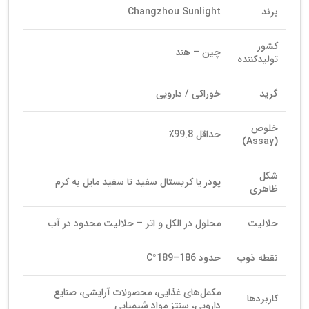
برند
Changzhou Sunlight
کشور
چین – هند
تولیدکننده
گرید
خوراکی / دارویی
خلوص
حداقل 99.8٪
(Assay)
شکل
پودر یا کریستال سفید تا سفید مایل به کرم
ظاهری
حلالیت
محلول در الکل و اتر – حلالیت محدود در آب
نقطه ذوب
حدود 186–189°C
مکمل‌های غذایی، محصولات آرایشی، صنایع
کاربردها
دارویی، سنتز مواد شیمیایی