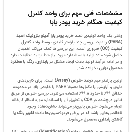
مشخصات فنی مهم برای واحد کنترل
کیفیت هنگام خرید پودر پابا
وقتی یک واحد تولیدی قصد خرید
پودر پارا آمینو بنزوئیک اسید
(PABA)
را دارد، بررسی چند پارامتر کلیدی توسط واحد
کنترل
کیفیت (QC)
ضروری است. این بررسی‌ها کمک می‌کند اطمینان
حاصل شود ماده اولیه با استاندارد مورد نیاز خط تولید مطابقت دارد
و در ادامه فرآیند تولید باعث ایجاد مشکل در
پایداری، رنگ یا عملکرد
محصول نهایی
نخواهد شد.
اولین پارامتر مهم
درصد خلوص (Assay)
است. برای کاربردهای
دارویی، آرایشی یا مکمل‌ها معمولاً PABA با خلوص بالا، در محدوده
حداقل ۹۹٪ تا حدود ۹۹.۸٪
استفاده می‌شود. بررسی خلوص از طریق
آنالیز درج‌شده در
COA
و تطبیق آن با استاندارد مورد انتظار کارخانه
انجام می‌شود. خلوص پایین‌تر می‌تواند نشان‌دهنده وجود
ناخالصی‌هایی باشد که در برخی فرمولاسیون‌ها باعث
تغییر رنگ یا
کاهش پایداری محصول
می‌شوند.
پارامتر مهم بعدی
شناسایی ماده (Identification)
است. واحد QC