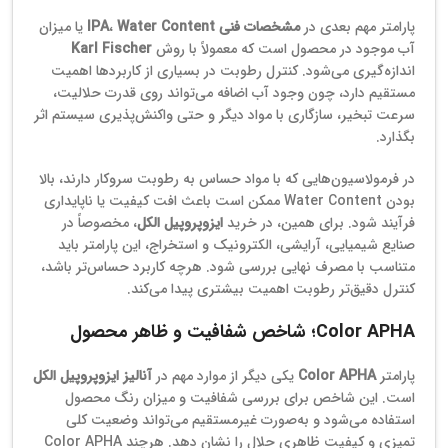
پارامتر مهم بعدی در
مشخصات فنی IPA
Water Content
،
یا میزان
آب موجود در محصول است که معمولاً با روش
Karl Fischer
اندازه‌گیری می‌شود. کنترل رطوبت در بسیاری از کاربردها اهمیت
مستقیم دارد، چون وجود آب اضافه می‌تواند روی قدرت حلالیت،
سرعت تبخیر، سازگاری با مواد دیگر و حتی واکنش‌پذیری سیستم اثر
بگذارد.
در فرمولاسیون‌هایی که با مواد حساس به رطوبت سروکار دارند، بالا
بودن Water Content ممکن است باعث افت کیفیت یا ناپایداری
فرآیند شود. برای همین، در خرید
ایزوپروپیل الکل
، مخصوصاً در
صنایع شیمیایی، آرایشی، الکترونیک و استخراج، این پارامتر باید
متناسب با مصرف نهایی بررسی شود. هرچه کاربرد حساس‌تر باشد،
کنترل دقیق‌تر رطوبت اهمیت بیشتری پیدا می‌کند.
Color APHA؛ شاخص شفافیت و ظاهر محصول
پارامتر
Color APHA
یکی دیگر از موارد مهم در
آنالیز ایزوپروپیل الکل
است. این شاخص برای بررسی شفافیت و میزان رنگ محصول
استفاده می‌شود و به‌صورت غیرمستقیم می‌تواند وضعیت کلی
تمیزی و کیفیت ظاهری حلال را نشان دهد. هرچند Color APHA