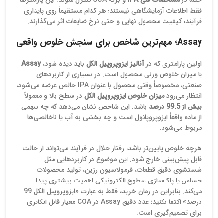
فقط اطلاعات آزمایشگاهی نیستند؛ هر کدام مستقیماً روی پایداری
فرآیند، کیفیت محصول نهایی و حتی نرخ ضایعات اثر می‌گذارند.
Assay؛ مهم‌ترین شاخص برای سنجش خلوص واقعی
اولین پارامتری که در
آنالیز ایزوپروپیل الکل
باید دیده شود،
Assay
یا میزان خلوص وزنی محصول است. در بسیاری از کاربردهای
صنعتی، مخصوصاً وقتی محصول با عنوان IPA خالص عرضه می‌شود،
انتظار می‌رود
میزان خلوص ایزوپروپیل الکل
در سطح بالا و معمولاً
بیش از 99.5 درصد
باشد. این شاخص نشان می‌دهد که چه سهمی
از ماده واقعاً ایزوپروپانول است و چه بخشی به آب یا ناخالصی‌ها
مربوط می‌شود.
هرچه خلوص پایین‌تر باشد، رفتار حلال در فرآیند می‌تواند از حالت
قابل پیش‌بینی خارج شود. این موضوع در کاربردهایی مثل
شستشوی دقیق قطعات، فرمولاسیون رزین، تولید محصولات
حساس یا پاک‌سازی سطوح الکترونیکی اهمیت بیشتری پیدا
می‌کند. بنابراین در زمان خرید، فقط به عبارت «ایزوپروپیل الکل 99
درصد» اکتفا نکنید؛ عدد دقیق Assay در COA معیار قابل اتکاتری
برای تصمیم‌گیری است.