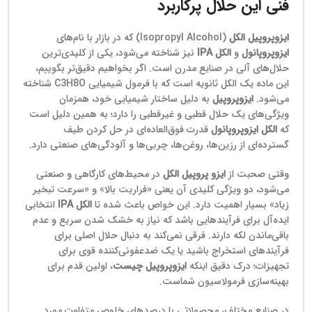
فنی این حلال پرکاربرد
ایزوپروپیل الکل
(Isopropyl Alcohol) که در بازار با نام‌های
ایزوپروپانول
و
الکل IPA
نیز شناخته می‌شود، یکی از کلیدی‌ترین
حلال‌های آلی در صنایع مدرن است. اگر بخواهیم دقیق‌تر بگوییم،
این ماده یک الکل ثانویه است که با فرمول شیمیایی
O
8
H
3
C
شناخته
می‌شود.
ایزوپروپیل
به دلیل ساختار شیمیایی خود، همزمان
ویژگی‌های یک حلال قطبی و غیرقطبی را دارد؛ به همین دلیل است
که
الکل ایزوپروپانول
قدرت فوق‌العاده‌ای در حل کردن طیف
گسترده‌ای از رزین‌ها، روغن‌ها، چربی‌ها و آلودگی‌های صنعتی دارد.
وقتی صحبت از
ایزو پروپیل الکل
در محیط‌های کارگاهی و صنعتی
می‌شود، دو ویژگی کلیدی آن یعنی «فراریت بالا» و «سرعت تبخیر
زیاد» بسیار اهمیت دارد. این خواص باعث شده تا
الکل IPA
انتخابی
ایده‌آل برای فرآیندهایی باشد که نیاز به خشک شدن سریع و عدم
باقی‌ماندن لکه دارند. فرقی نمی‌کند به دنبال حلال اصلی برای
فرآیندهای استخراج باشید یا یک ضدعفونی‌کننده قوی برای
تجهیزات؛ درک دقیق اینکه
ایزوپروپیل چیست
، اولین قدم برای
بهینه‌سازی فرمولاسیون شماست.
در صنایع مختلف، محصولاتی با درصدهای خلوص متفاوت مورد