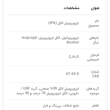
عنوان
مشخصات
نام
ایزوپروپیل الکل (IPA)
محصول
نام‌های
ایزوپروپانول، الکل ایزوپروپیل، Isopropyl
دیگر
Alcohol
فرمول
C₃H₈O
شیمیایی
شماره
67-63-0
CAS
گریدهای
ایزوپروپیل الکل 99% صنعتی، گرید USP /
موجود
دارویی، الکل ایزوپروپیل 70 درصد و 90 درصد
ظاهر
مایع شفاف، بی‌رنگ و فرار