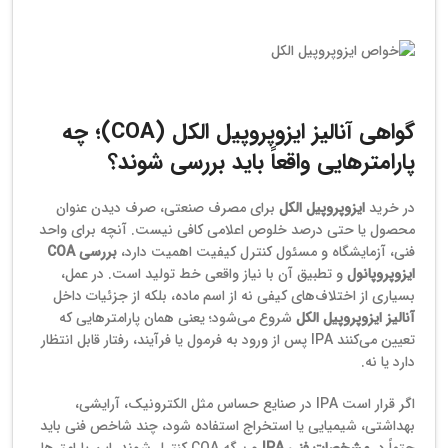
قیمت ایزوپروپیل الکل 70 درصد
گواهی آنالیز ایزوپروپیل الکل (COA)؛ چه
پارامترهایی واقعاً باید بررسی شوند؟
در خرید
ایزوپروپیل الکل
برای مصرف صنعتی، صرف دیدن عنوان
محصول یا حتی درصد خلوص اعلامی کافی نیست. آنچه برای واحد
فنی، آزمایشگاه و مسئول کنترل کیفیت اهمیت دارد،
بررسی COA
ایزوپروپانول
و تطبیق آن با نیاز واقعی خط تولید است. در عمل،
بسیاری از اختلاف‌های کیفی نه از اسم ماده، بلکه از جزئیات داخل
آنالیز ایزوپروپیل الکل
شروع می‌شود؛ یعنی همان پارامترهایی که
تعیین می‌کنند IPA پس از ورود به فرمول یا فرآیند، رفتار قابل انتظار
دارد یا نه.
اگر قرار است IPA در صنایع حساس مثل الکترونیک، آرایشی،
بهداشتی، شیمیایی یا استخراج استفاده شود، چند شاخص فنی باید
حتماً در
مشخصات فنی IPA
و برگه COA کنترل شوند. این پارامترها