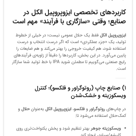
کاربردهای تخصصی ایزوپروپیل الکل در
صنایع؛ وقتی «سازگاری با فرآیند» مهم است
ایزوپروپیل الکل
فقط یک حلال عمومی نیست؛ در خیلی از خطوط
تولید، یک «جزء عملکردی» است که اگر درست انتخاب و درست
استفاده شود، هم کیفیت خروجی را بهتر می‌کند و هم ضایعات را
پایین می‌آورد. در این بخش، کاربردها را دقیقاً از زاویه‌ی فرآیندهای
رایج صنعتی می‌گوییم تا مطمئن شوید IPA با خط تولید شما سازگار
است.
۱) صنایع چاپ (روتوگراور و فلکسو)؛ کنترل
ویسکوزیته و خشک‌شدن
در چاپ‌های
روتوگراور
و
فلکسو
،
ایزوپروپیل الکل
به‌عنوان
حلال
و
کمک‌حلال استفاده می‌شود تا:
ویسکوزیته جوهر
بهتر تنظیم شود و پخش یکنواخت‌تری روی
کلیشه/سیلندر ایجاد کند.