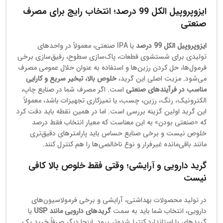
ایزوپروپیل الکل 99 درصد؛ انتخاب رایج برای مصرف
صنعتی
ایزوپروپیل الکل 99 درصد
یا IPA صنعتی، معمولاً در واحدهای
تولیدی برای شستشوی قطعات، پاک‌سازی سطوح، رقیق‌سازی برخی
فرمول‌ها، حل کردن رزین‌ها و استفاده به عنوان حلال عمومی مصرف
می‌شود. مزیت اصلی این گرید،
خلوص بالا، تبخیر سریع و کارایی
مناسب در فرآیندهای صنعتی
است. اگر مصرف شما در صنایع چاپ،
الکترونیک، رنگ، رزین، چسب، یا تمیزکاری تجهیزات باشد، معمولاً
این گرید اولین گزینه بررسی است. اما در همین نقطه باید دقت کرد
که «صنعتی بودن» به این معناست که معیار انتخاب فقط درصد
خلوص نیست و برخی صنایع حساس باید پارامترهای دقیق‌تری
مانند باقی‌مانده غیرفرار و نوع ناخالصی‌ها را هم کنترل کنند.
گرید دارویی و آرایشی؛ وقتی فقط خلوص بالا کافی
نیست
در تولید محصولات بهداشتی، آرایشی و برخی فرمولاسیون‌های
دارویی، انتخاب شما باید به سمت
گریدهای دارویی مانند USP
یا
گریدهای با استاندارد کنترل‌شده‌تر برود. اینجا دیگر صرفاً خرید یک