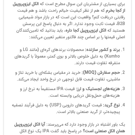
برای بسیاری از مشتریان این سوال مطرح است که
الکل ایزوپروپیل
از کجا بخرم
که هم از نظر کیفیت خیالم راحت باشد و هم قیمت
رقابتی دریافت کنم؟ واقعیت این است که در بازار مواد شیمیایی
B2B، قیمت ثابت وجود ندارد. اگر به دنبال پاسخ این پرسش
هستید که
الکل ایزوپروپیل کجا داره
، باید بدانید که تامین‌کنندگان
اصلی قیمتها را بر اساس چند فاکتور متغیر تعیین می‌کنند:
برند و کشور سازنده:
محصولات برندهای کره‌ای (مانند LG و
Kumho) به دلیل خلوص بالاتر و بوی کمتر، معمولاً با گریدهای
متفرقه تفاوت قیمت دارند.
حجم سفارش (MOQ):
خرید در مقیاس بشکه‌ای با خرید تناژ و
ماشینی، تفاوت قیمت قابل توجهی در نرخ واحد ایجاد می‌کند.
هزینه‌های لجستیک و ارز:
قیمت IPA مستقیماً به نرخ ارز و
هزینه‌های حمل‌ونقل دریایی وابسته است.
نوع گرید:
قیمت گریدهای دارویی (USP) به دلیل فرآیند تصفیه
پیچیده‌تر، از گرید صنعتی بالاتر است.
یک باور اشتباه در بازار وجود دارد که می‌پرسند:
آیا الکل ایزوپروپیل
همان الکل صنعتی است؟
در پاسخ باید گفت IPA یک نوع الکل