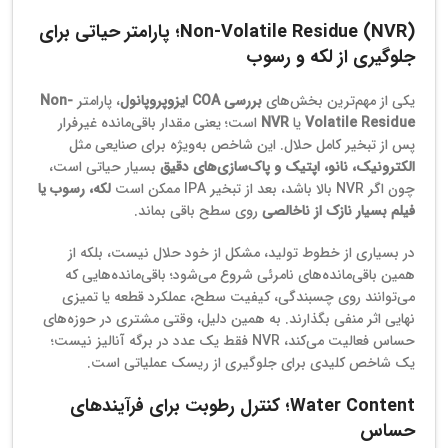
Non-Volatile Residue (NVR)؛ پارامتر حیاتی برای
جلوگیری از لکه و رسوب
یکی از مهم‌ترین بخش‌های
بررسی COA ایزوپروپانول
، پارامتر
Non-
Volatile Residue
یا
NVR
است؛ یعنی مقدار باقی‌مانده غیرفرار
پس از تبخیر کامل حلال. این شاخص به‌ویژه برای صنایعی مثل
الکترونیک، نانو، اپتیک و پاک‌سازی‌های دقیق
بسیار حیاتی است،
چون اگر NVR بالا باشد، بعد از تبخیر IPA ممکن است
لکه، رسوب یا
فیلم بسیار نازک از ناخالصی
روی سطح باقی بماند.
در بسیاری از خطوط تولید، مشکل از خود حلال نیست، بلکه از
همین باقی‌مانده‌های نامرئی شروع می‌شود؛ باقی‌مانده‌هایی که
می‌توانند روی چسبندگی، کیفیت سطح، عملکرد قطعه یا تمیزی
نهایی اثر منفی بگذارند. به همین دلیل، وقتی مشتری در حوزه‌های
حساس فعالیت می‌کند، NVR فقط یک عدد در برگه آنالیز نیست؛
یک شاخص کلیدی برای جلوگیری از ریسک عملیاتی است.
Water Content؛ کنترل رطوبت برای فرآیندهای
حساس