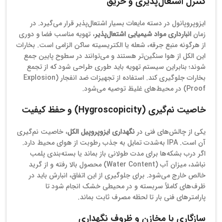
کنترل اشتعال‌پذیری و حریق
ایزوپروپانول در دسته مایعات بسیار اشتعال‌پذیر قرار می‌گیرد. در
زمان
انبارداری مواد شیمیایی اشتعال‌پذیر
، تهویه مناسب فضا و دوری
از هرگونه منبع جرقه، شعله یا الکتریسیته ساکن الزامی است. بخارات
این الکل از هوا سنگین‌تر هستند و می‌توانند در سطوح پایین جمع
شوند؛ بنابراین سیستم تهویه باید طوری طراحی شود که از تجمع
بخارات جلوگیری کند. استفاده از تجهیزات ضد انفجار (Explosion
Proof) در محیط‌های غلیظ توصیه می‌شود.
خاصیت نم‌گیری (Hygroscopicity) و حفظ کیفیت
یکی از چالش‌های فنی در
نگهداری ایزوپروپیل الکل
، خاصیت نم‌گیری
آن است. IPA به‌شدت تمایل به جذب رطوبت از هوای محیط دارد.
اگر درب بشکه‌ها برای مدت طولانی باز بماند یا بسته‌بندی پلمب
نباشد، میزان آب (Water Content) محصول بالا رفته و از گرید
خالص خارج می‌شود. برای جلوگیری از این اتفاق، انبارش باید در
ظرف‌های کاملاً سربسته و در محیطی خشک انجام شود تا
پارامترهای فنی بار تا لحظه مصرف ثابت بماند.
سازگاری با مخازن و ظروف نگهداری