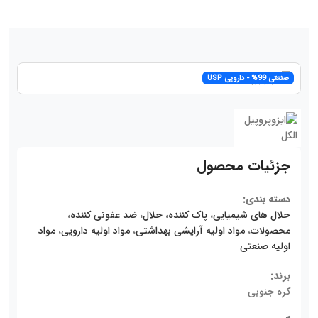
صنعتی 99% - دارویی USP
جزئیات محصول
دسته بندی:
حلال های شیمیایی
،
پاک کننده
،
حلال
،
ضد عفونی کننده
،
محصولات
،
مواد اولیه آرایشی بهداشتی
،
مواد اولیه دارویی
،
مواد
اولیه صنعتی
برند:
کره جنوبی