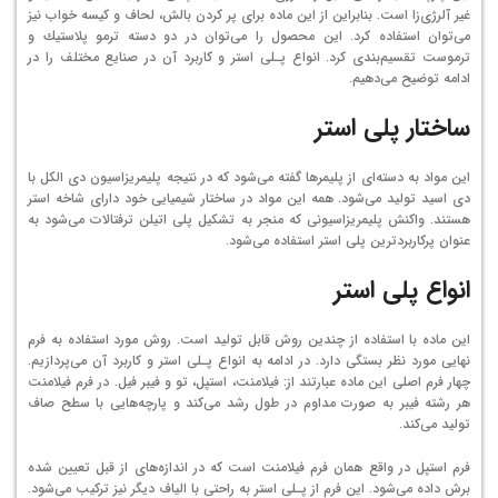
غیر آلرژی‌زا است. بنابراین از این ماده برای پر كردن بالش، لحاف و كیسه خواب نیز
می‌توان استفاده كرد. این محصول را می‌توان در دو دسته ترمو پلاستیك و
ترموست تقسیم‌بندی كرد. انواع پـلی استر و كاربرد آن در صنایع مختلف را در
ادامه توضیح می‌دهیم.
ساختار پلی استر
این مواد به دسته‌ای از پلیمرها گفته می‌شود كه در نتیجه پلیمریزاسیون دی الكل با
دی اسید تولید می‌شود. همه این مواد در ساختار شیمیایی خود دارای شاخه استر
هستند. واكنش پلیمریزاسیونی كه منجر به تشكیل پلی اتیلن ترفتالات می‌شود به
عنوان پركاربردترین پلی استر استفاده می‌شود.
انواع پلی استر
این ماده با استفاده از چندین روش قابل تولید است. روش مورد استفاده به فرم
نهایی مورد نظر بستگی دارد. در ادامه به انواع پـلی استر و كاربرد آن می‌پردازیم.
چهار فرم اصلی این ماده عبارتند از: فیلامنت، استپل، تو و فیبر فیل. در فرم فیلامنت
هر رشته فیبر به صورت مداوم در طول رشد می‌كند و پارچه‌هایی با سطح صاف
تولید می‌كند.
فرم استپل در واقع همان فرم فیلامنت است كه در اندازه‌های از قبل تعیین شده
برش داده می‌شود. این فرم از پـلی استر به راحتی با الیاف دیگر نیز تركیب می‌شود.