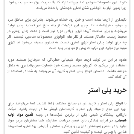
دارند. این منسوجات خواص ضد چروك دارند كه یك مزیت برتر محسوب می‌شود.
زیرا بدون نیاز به اتوكشی شكل اصلی خودشان را حفظ می‌كنند.
نگهداری از آن‌ها ساده است و خیل زود خشك می‌شوند. بنابراین برای مناطق سرد
و مرطوب فوق‌العاده اند. چون این تركیبات از یك منبع غیر تجدید پذیر تولید
می‌شوند و برای ساخت آن‌ها انرژی زیادی مورد نیاز است و مدت زمان زیادی در
محیط زیست ماندگار هستند از نظر علم اكولوژی محصولات مناسبی نیستند. اگر
چه برای تولید پـلی استر انرژی كمتری نسبت به نایلون مصرف می‌شود اما انرژی
مورد نیاز تولید این تركیبات بیش از دو برابر پنبه است.
علاوه بر این در تولید آن‌ها مواد شیمیایی خطرناكی كه سرطان‌زا هستند مورد
استفاده قرار می‌گیرد كه اگر وارد محیط زیست شود خسارت جبران‌ناپذیری به دنبال
خواهد داشت. دانستن انواع پـلی استر و كاربرد آن می‌تواند به شما در استفاده از
آن كمك كند.
خرید پلی استر
با انواع پلی استر و كاربرد آن در صنایع مختلف آشنا شدید. شما می‌توانید برای
تهیه این نوع از مواد پلی استر با کارشناسان فروش ما در ارتباط باشید. شرکت
بازرگانی پیشگامان شیمی یکی از برترین شرکت‌ها در زمینه
تأمین مواد اولیه
شیمیایی
در ایران، آمادگی دارد ضمن دریافت سفارش‌ شما مشتریان عزیز، مواد
اولیه را در تمامی زمینه‌های دارویی و پزشکی، صنعتی، آرایشی بهداشتی، اسانس‌ها،
غذایی با بهترین قیمت و کیفیت تأمین کنید.