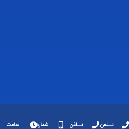
تــلفن
تــلفن
شماره
ساعت