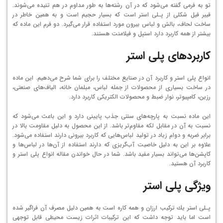
تو به فرمی گفته می‌شود كه در آن رشته‌ها به طور مداوم در هم تنیده می‌شوند.
فیبر فیل شكلی از پـلی استر است كه بسیار حجیم است و به همین خاطر در
ساخت لحاف، بالش و لباس بیرون مورد استفاده قرار می‌گیرد. دو فرم این ماده كه
بیشتر از همه كاربرد دارد استپل و فیلامنت هستند.
كاربردهای پلی استر
انواع پلی استر و كاربرد آن در صنایع مختلف را برای شما شرح می‌دهیم. این ماده
در ساخت بسیاری از محصولات از جمله لباس، مبلمان خانه، الیاف‌های صنعتی،
رزین، كامپیوتر، نوار ضبط و محصولات الكتریكی كاربرد دارد.
این ماده نسبت به پارچه‌های سنتی جذب پایینی دارد و این باعث می‌شود كه
نسبت به آن در مقابل لكه مقاوم‌تر باشد. از این محصول به دلیل مقاومت بالا در
برابر ضربه و دوام زیاد در تولید لباس‌هایی كه كاربرد بیرونی دارند استفاده می‌شود.
علاوه بر این به دلیل خاصیت آب‌گریزی كه دارند استفاده از آن‌ها در لباس‌ها و
كاپشن‌ها می‌تواند بسیار مفید باشد. شما در حال خواندن مقاله انواع پلی استر و
کاربرد آن هستید.
ویژگی پلی استر
پـلی استر یك تركیب ارزان و همه كاره است به همین دلیل مصرف آن فراگیر شده
است اما باید توجه داشت كه این تركیبات اثرات زیست محیطی قابل توجهی