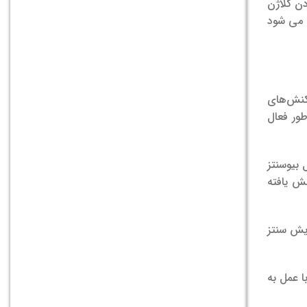
دن کلاژن
 می شود
کنش‌های
طور فعال
 بیوسنتز
ش یافته
یش سنتز
ا عمل به