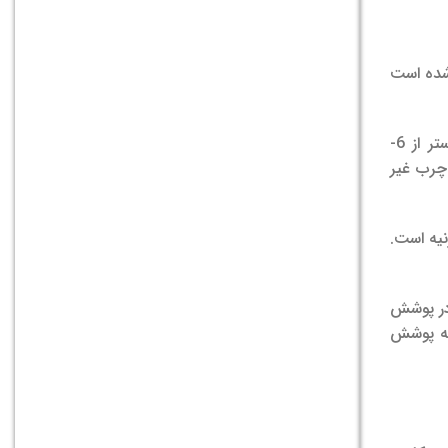
 شده است
سرامیدها برای سلامت پوست مهم هستند، با تعداد زیادی از گونه‌ها مانند سرامیدهای امگا هیدروکسیله شده با اسید لینولئیک استر از 6-
ای چرب غیر
یه است.
 تغییرات در پوشش
به پوشش