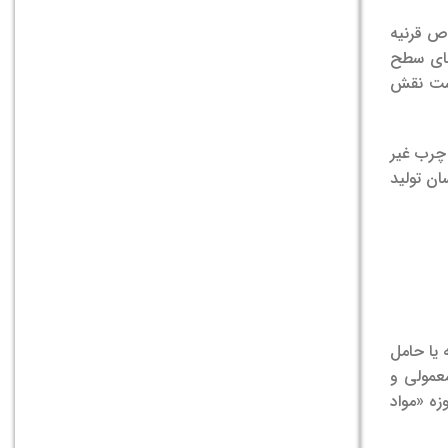
اص قرنیه
های سطح
وست نقش
چرب غیر
ان تولید
 یا حامل
معمولی و
زه «مواد