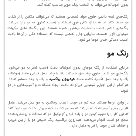
بدون امونیاك می‌تواند به انتخب رنگ موی مناسب كمك كند.
رنگ‌های نیمه دائمی حاوی مواد شیمیایی هستند كه می‌توانند ملانین را از شفت
مو حذف كنند اما به اندازه كافی قوی نیستند و آسیب كمتری به مو وارد می‌كند.
رنگ‌های دائمی اغلب با خطرات بیشتری همراه هستند. این رنگ‌ها شامل تركیبات
شیمیایی قوی هستند، بنابراین جای تعجبی نیست كه استفاده مكرر از آن‌ها باعث
آسیب دیدگی جدی موها می‌شود.
رنگ مو
مزایای استفاده از رنگ موهای بدون امونیاك باعث آسیب كمتر به مو می‌شود.
رنگ‌های مو اغلب حاوی چند جزء هستند: یك یا چند عامل قلیایی مانند آمونیاك،
یك یا چند عامل اكسید كننده مانند
هیدروژن پراكسید
و یك یا چند حساس‌كننده.
هر كدام از این اجزای شیمیایی می‌تواند باعث ایجاد مشكلات و آسیب‌هایی در مو
شوند.
در واقع آن‌ها همانند یك تیم در جهت آسیب رساندن به مو عمل می‌كند. عامل
قلیایی یعنی آمونیاك كمك می‌كند كه محصولات به لایه بیرونی شفت مو نفوذ كنند
كه این كار را با متورم كردن مو و بلند كردن كوتیكول مو كه محافظ و پوشش‌دهنده
سطح مو است انجام می‌دهند. هیدروژن پراکسید رنگ طبیعی مو را از بین می‌برد
و خشك شدن موها را نیز به دنبال دارد.