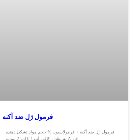
فرمول ژل ضد آکنه
ل ژل ضد آکنه + فرمولاسیون % حجم مواد تشکیل‌دهنده
فاز A به مقدار کافی آب 0.1 ادتا 2 سدیم