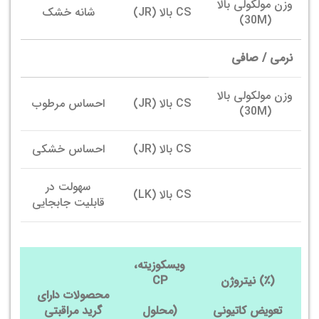
وزن مولکولی بالا
CS بالا (JR)
شانه خشک
(30M)
نرمی / صافی
وزن مولکولی بالا
CS بالا (JR)
احساس مرطوب
(30M)
CS بالا (JR)
احساس خشکی
سهولت در
CS بالا (LK)
قابلیت جابجایی
ویسکوزیته،
نیتروژن (٪)
CP
محصولات دارای
تعویض کاتیونی
(محلول
گرید مراقبتی