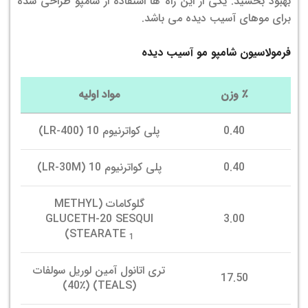
بهبود بخشید. یکی از این راه ها استفاده از شامپو طراحی شده
برای موهای آسیب دیده می باشد.
فرمولاسیون شامپو مو آسیب دیده
٪
وزن
مواد اولیه
0.40
پلی کواترنیوم 10 (LR-400)
0.40
پلی کواترنیوم 10 (LR-30M)
گلوکامات (METHYL
GLUCETH-20 SESQUI
3.00
)
STEARATE
1
تری اتانول آمین لوریل سولفات
17.50
(TEALS) (40٪)