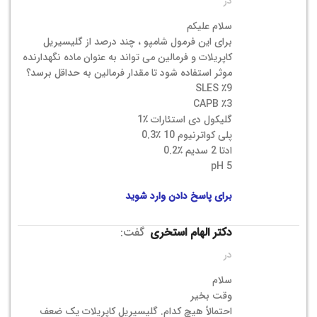
در
سلام علیکم
برای این فرمول شامپو ، چند درصد از گلیسیریل
کاپریلات و فرمالین می تواند به عنوان ماده نگهدارنده
موثر استفاده شود تا مقدار فرمالین به حداقل برسد؟
SLES ٪9
CAPB ٪3
گلیکول دی استئارات ٪1
پلی کواترنیوم 10 ٪0.3
ادتا 2 سدیم ٪0.2
pH 5
برای پاسخ دادن وارد شوید
دکتر الهام استخری
گفت:
در
سلام
وقت بخیر
احتمالاً هیچ کدام. گلیسیریل کاپریلات یک ضعف