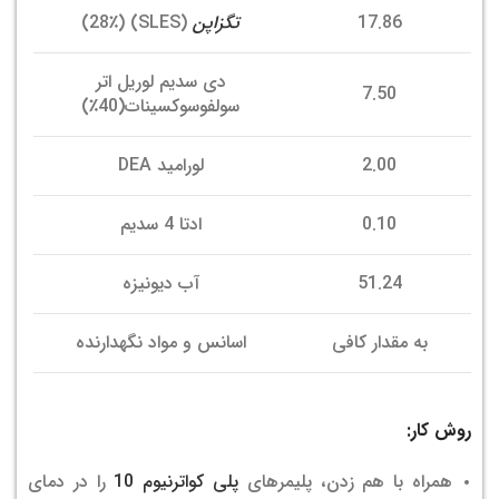
17.86
تگزاپن
(SLES) (28٪)
دی سدیم لوریل اتر
7.50
سولفوسوکسینات(40٪)
2.00
لورامید DEA
0.10
ادتا 4 سدیم
51.24
آب دیونیزه
به مقدار کافی
اسانس و مواد نگهدارنده
روش کار:
همراه با هم زدن، پلیمرهای
پلی کواترنیوم 10
را در دمای