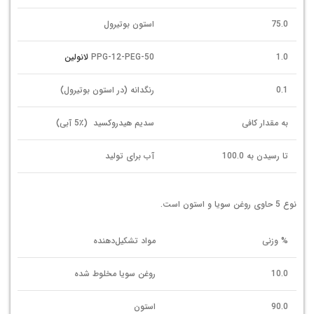
75.0
استون بوتیرول
1.0
PPG-12-PEG-50
لانولین
0.1
رنگدانه (در استون بوتیرول)
به مقدار کافی
سدیم هیدروکسید (٪5 آبی)
تا رسیدن به 100.0
آب برای تولید
نوع 5 حاوی روغن سویا و استون است.
% وزنی
مواد تشکیل‌دهنده
10.0
روغن سويا مخلوط شده
90.0
استون