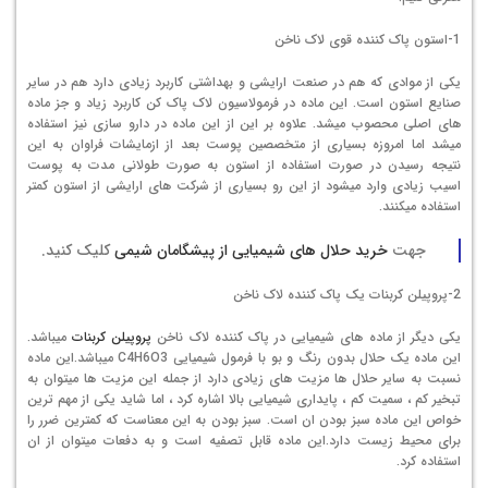
1-استون پاک کننده قوی لاک ناخن
یکی از موادی که هم در صنعت ارایشی و بهداشتی کاربرد زیادی دارد هم در سایر
صنایع استون است. این ماده در فرمولاسیون لاک پاک کن کاربرد زیاد و جز ماده
های اصلی محصوب میشد. علاوه بر این از این ماده در دارو سازی نیز استفاده
میشد اما امروزه بسیاری از متخصصین پوست بعد از ازمایشات فراوان به این
نتیجه رسیدن در صورت استفاده از استون به صورت طولانی مدت به پوست
اسیب زیادی وارد میشود از این رو بسیاری از شرکت های ارایشی از استون کمتر
استفاده میکنند.
جهت
خرید حلال های شیمیایی از پیشگامان شیمی
کلیک کنید.
2-پروپیلن کربنات یک پاک کننده لاک ناخن
یکی دیگر از ماده های شیمیایی در پاک کننده لاک ناخن
پروپیلن کربنات
میباشد.
این ماده یک حلال بدون رنگ و بو با فرمول شیمیایی C4H6O3 میباشد.این ماده
نسبت به سایر حلال ها مزیت های زیادی دارد از جمله این مزیت ها میتوان به
تبخیر کم ، سمیت کم ، پایداری شیمیایی بالا اشاره کرد ، اما شاید یکی از مهم ترین
خواص این ماده سبز بودن ان است. سبز بودن به این معناست که کمترین ضرر را
برای محیط زیست دارد.این ماده قابل تصفیه است و به دفعات میتوان از ان
استفاده کرد.